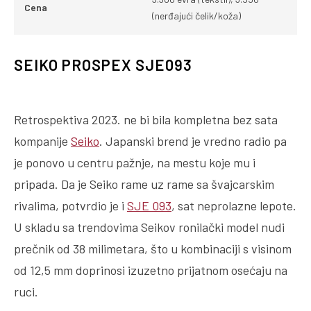
Cena
(nerđajući čelik/koža)
SEIKO PROSPEX SJE093
Retrospektiva 2023. ne bi bila kompletna bez sata
kompanije
Seiko
. Japanski brend je vredno radio pa
je ponovo u centru pažnje, na mestu koje mu i
pripada. Da je Seiko rame uz rame sa švajcarskim
rivalima, potvrdio je i
SJE 093
, sat neprolazne lepote.
U skladu sa trendovima Seikov ronilački model nudi
prečnik od 38 milimetara, što u kombinaciji s visinom
od 12,5 mm doprinosi izuzetno prijatnom osećaju na
ruci.