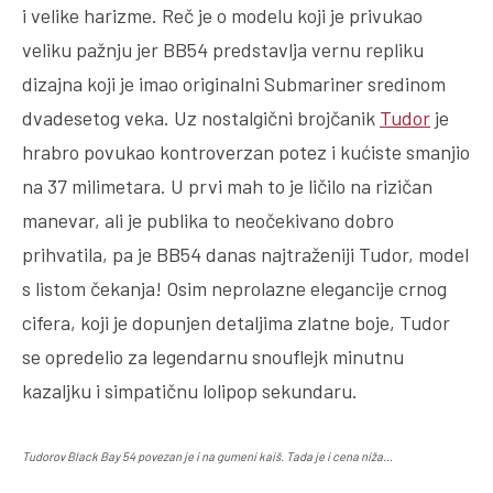
i velike harizme. Reč je o modelu koji je privukao
veliku pažnju jer BB54 predstavlja vernu repliku
dizajna koji je imao originalni Submariner sredinom
dvadesetog veka. Uz nostalgični brojčanik
Tudor
je
hrabro povukao kontroverzan potez i kućiste smanjio
na 37 milimetara. U prvi mah to je ličilo na rizičan
manevar, ali je publika to neočekivano dobro
prihvatila, pa je BB54 danas najtraženiji Tudor, model
s listom čekanja! Osim neprolazne elegancije crnog
cifera, koji je dopunjen detaljima zlatne boje, Tudor
se opredelio za legendarnu snouflejk minutnu
kazaljku i simpatičnu lolipop sekundaru.
Tudorov Black Bay 54 povezan je i na gumeni kaiš. Tada je i cena niža…