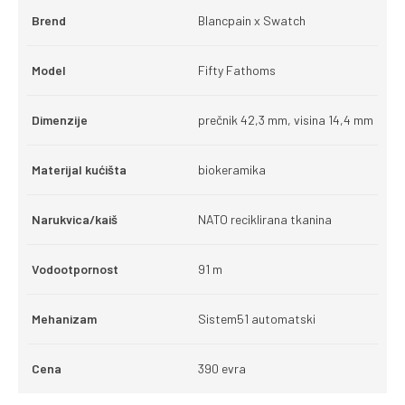
Brend
Blancpain x Swatch
Model
Fifty Fathoms
Dimenzije
prečnik 42,3 mm, visina 14,4 mm
Materijal kućišta
biokeramika
Narukvica/kaiš
NATO reciklirana tkanina
Vodootpornost
91 m
Mehanizam
Sistem51 automatski
Cena
390 evra