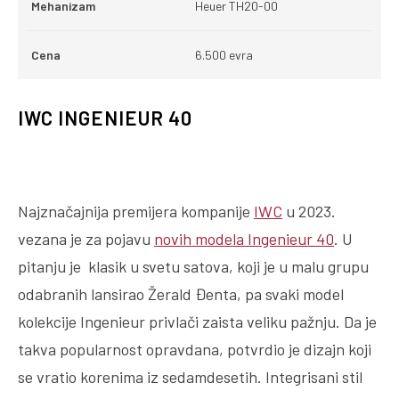
Mehanizam
Heuer TH20-00
Cena
6.500 evra
IWC INGENIEUR 40
Najznačajnija premijera kompanije
IWC
u 2023.
vezana je za pojavu
novih modela Ingenieur 40
. U
pitanju je klasik u svetu satova, koji je u malu grupu
odabranih lansirao Žerald Đenta, pa svaki model
kolekcije Ingenieur privlači zaista veliku pažnju. Da je
takva popularnost opravdana, potvrdio je dizajn koji
se vratio korenima iz sedamdesetih. Integrisani stil