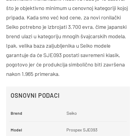
što je objektivno minimum u cenovnoj kategoriji kojoj
pripada. Kada smo već kod cene, za novi ronilački
Seiko potrebno je izbrojati 3.700 evra, čime japanski
brend ulazi u kategoriju mnogih švajcarskih modela.
Ipak, velika baza zaljubljenika u Seiko modele
garantuje da će SJE093 postati savremeni klasik,
pogotovo jer će produkcija simbolično biti završena
nakon 1.965 primeraka.
OSNOVNI PODACI
Brend
Seiko
Model
Prospex SJE093