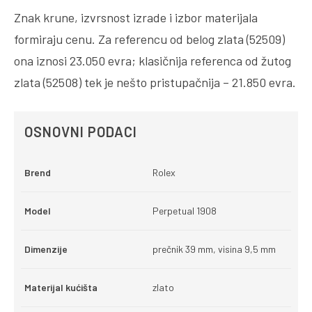
Znak krune, izvrsnost izrade i izbor materijala
formiraju cenu. Za referencu od belog zlata (52509)
ona iznosi 23.050 evra; klasičnija referenca od žutog
zlata (52508) tek je nešto pristupačnija – 21.850 evra.
OSNOVNI PODACI
Brend
Rolex
Model
Perpetual 1908
Dimenzije
prečnik 39 mm, visina 9,5 mm
Materijal kućišta
zlato