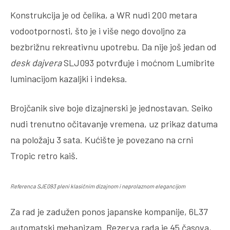
Konstrukcija je od čelika, a WR nudi 200 metara
vodootpornosti, što je i više nego dovoljno za
bezbrižnu rekreativnu upotrebu. Da nije još jedan od
desk dajvera
SLJ093 potvrđuje i moćnom Lumibrite
luminacijom kazaljki i indeksa.
Brojčanik sive boje dizajnerski je jednostavan. Seiko
nudi trenutno očitavanje vremena, uz prikaz datuma
na položaju 3 sata. Kućište je povezano na crni
Tropic retro kaiš.
Referenca SJE093 pleni klasičnim dizajnom i neprolaznom elegancijom
Za rad je zadužen ponos japanske kompanije, 6L37
automatski mehanizam. Rezerva rada je 45 časova,