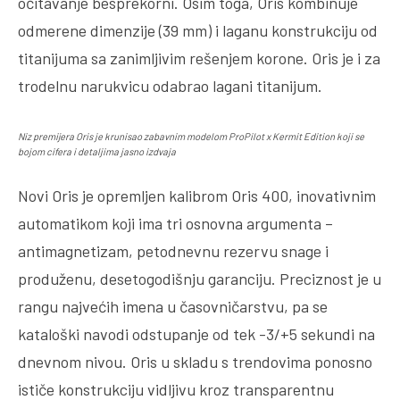
očitavanje besprekorni. Osim toga, Oris kombinuje
odmerene dimenzije (39 mm) i laganu konstrukciju od
titanijuma sa zanimljivim rešenjem korone. Oris je i za
trodelnu narukvicu odabrao lagani titanijum.
Niz premijera Oris je krunisao zabavnim modelom ProPilot x Kermit Edition koji se
bojom cifera i detaljima jasno izdvaja
Novi Oris je opremljen kalibrom Oris 400, inovativnim
automatikom koji ima tri osnovna argumenta –
antimagnetizam, petodnevnu rezervu snage i
produženu, desetogodišnju garanciju. Preciznost je u
rangu najvećih imena u časovničarstvu, pa se
kataloški navodi odstupanje od tek -3/+5 sekundi na
dnevnom nivou. Oris u skladu s trendovima ponosno
ističe konstrukciju vidljivu kroz transparentnu