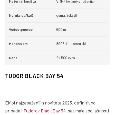
Materijal kućišta
Si3N4 keramika, titanijum
Narukvica/kaiš
guma, tekstil
Vodootpornost
600 m
Mehanizam
8906ti automatski
Cena
24.500 evra
TUDOR BLACK BAY 54
Ekipi najzapaženijih noviteta 2023. definitivno
pripada i
Tudorov Black Bay 54
, sat male spoljašnosti