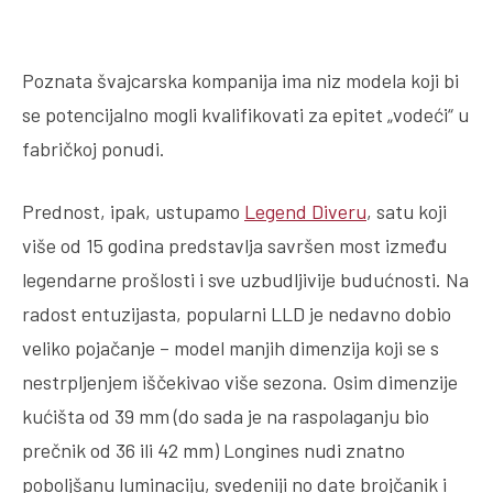
Poznata švajcarska kompanija ima niz modela koji bi
se potencijalno mogli kvalifikovati za epitet „vodeći“ u
fabričkoj ponudi.
Prednost, ipak, ustupamo
Legend Diveru
, satu koji
više od 15 godina predstavlja savršen most između
legendarne prošlosti i sve uzbudljivije budućnosti. Na
radost entuzijasta, popularni LLD je nedavno dobio
veliko pojačanje – model manjih dimenzija koji se s
nestrpljenjem iščekivao više sezona. Osim dimenzije
kućišta od 39 mm (do sada je na raspolaganju bio
prečnik od 36 ili 42 mm) Longines nudi znatno
poboljšanu luminaciju, svedeniji no date brojčanik i