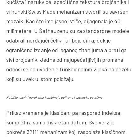
kućišta i narukvice, specifična tekstura brojčanika i
vrhunski Swiss Made mehanizam stvorili su savršen
mozaik. Kao što ime jasno ističe, dijagonala je 40
milimetara. U Šafhauzenu su za standardne modele
odabrali nerđajući čelik i tri boje cifra, dok je
ograničeno izdanje od laganog titanijuma a prati ga
sivi brojčanik. Jedna od najupečatljivijih promena
odnosi se na uvođenje funkcionalnih vijaka na bezelu
koji su uvek u istom položaju.
Kućište, okvir i narukvica kombinuju polirane i satenske površine
Prikaz vremena je klasičan, pa raspored indeksa
kompletira samo diskretan datum. Sve verzije
pokreće 32111 mehanizam koji raspolaže klasičnom