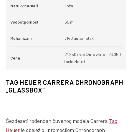
Narukvica/kaiš
koža
Vodootpornost
50 m
Mehanizam
7140 automatski
21.850 evra (žuto zlato), 23.050
Cena
(belo zlato)
TAG HEUER CARRERA CHRONOGRAPH
„GLASSBOX“
Šezdeseti rođendan čuvenog modela Carrera
Tag
Heuer
je obeležio i promocijom Chronograph