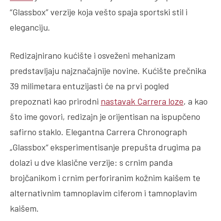
“Glassbox” verzije koja vešto spaja sportski stil i
eleganciju.
Redizajnirano kućište i osveženi mehanizam
predstavljaju najznačajnije novine. Kućište prečnika
39 milimetara entuzijasti će na prvi pogled
prepoznati kao prirodni
nastavak Carrera loze
, a kao
što ime govori, redizajn je orijentisan na ispupčeno
safirno staklo. Elegantna Carrera Chronograph
„Glassbox“ eksperimentisanje prepušta drugima pa
dolazi u dve klasične verzije: s crnim panda
brojčanikom i crnim perforiranim kožnim kaišem te
alternativnim tamnoplavim ciferom i tamnoplavim
kaišem.