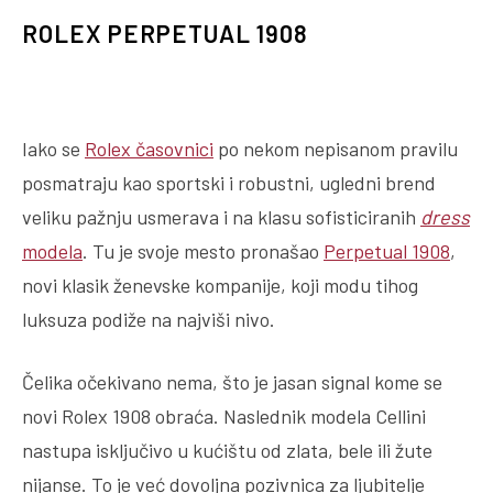
ROLEX PERPETUAL 1908
Iako se
Rolex časovnici
po nekom nepisanom pravilu
posmatraju kao sportski i robustni, ugledni brend
veliku pažnju usmerava i na klasu sofisticiranih
dress
modela
. Tu je svoje mesto pronašao
Perpetual 1908
,
novi klasik ženevske kompanije, koji modu tihog
luksuza podiže na najviši nivo.
Čelika očekivano nema, što je jasan signal kome se
novi Rolex 1908 obraća. Naslednik modela Cellini
nastupa isključivo u kućištu od zlata, bele ili žute
nijanse. To je već dovoljna pozivnica za ljubitelje