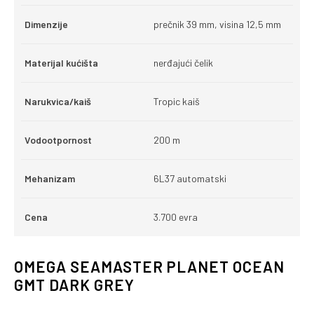
Dimenzije
prečnik 39 mm, visina 12,5 mm
Materijal kućišta
nerđajući čelik
Narukvica/kaiš
Tropic kaiš
Vodootpornost
200 m
Mehanizam
6L37 automatski
Cena
3.700 evra
OMEGA SEAMASTER PLANET OCEAN
GMT DARK GREY