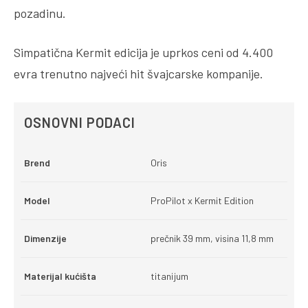
pozadinu.
Simpatična Kermit edicija je uprkos ceni od 4.400
evra trenutno najveći hit švajcarske kompanije.
OSNOVNI PODACI
Brend
Oris
Model
ProPilot x Kermit Edition
Dimenzije
prečnik 39 mm, visina 11,8 mm
Materijal kućišta
titanijum