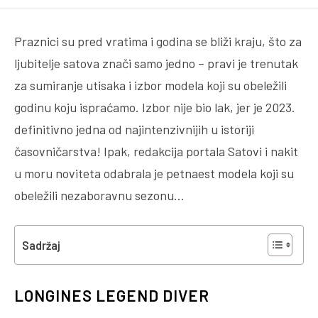
Praznici su pred vratima i godina se bliži kraju, što za
ljubitelje satova znači samo jedno – pravi je trenutak
za sumiranje utisaka i izbor modela koji su obeležili
godinu koju ispraćamo. Izbor nije bio lak, jer je 2023.
definitivno jedna od najintenzivnijih u istoriji
časovničarstva! Ipak, redakcija portala Satovi i nakit
u moru noviteta odabrala je petnaest modela koji su
obeležili nezaboravnu sezonu…
Sadržaj
LONGINES LEGEND DIVER