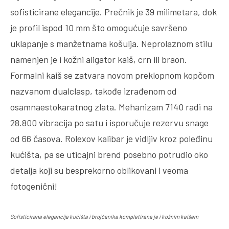
sofisticirane elegancije. Prečnik je 39 milimetara, dok
je profil ispod 10 mm što omogućuje savršeno
uklapanje s manžetnama košulja. Neprolaznom stilu
namenjen je i kožni aligator kaiš, crn ili braon.
Formalni kaiš se zatvara novom preklopnom kopčom
nazvanom dualclasp, takođe izrađenom od
osamnaestokaratnog zlata. Mehanizam 7140 radi na
28.800 vibracija po satu i isporučuje rezervu snage
od 66 časova. Rolexov kalibar je vidljiv kroz poleđinu
kućišta, pa se uticajni brend posebno potrudio oko
detalja koji su besprekorno oblikovani i veoma
fotogenični!
Sofisticirana elegancija kućišta i brojčanika kompletirana je i kožnim kaišem