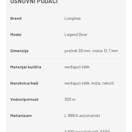
OSNOVNI PODACI
Brend
Longines
Model
Legend Diver
Dimenzije
prečnik 39 mm, visina 12,7 mm
Materijal kućišta
nerđajući čelik
Narukvica/kaiš
nerđajući čelik, koža, tekstil
Vodootpornost
300 m
Mehanizam
L 888.6 automatski
3.300 evra (tekstil), 3.550