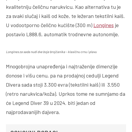
kvalitetniju čeličnu narukvicu. Kao alternativa tu je
za svaki slučaj i kaiš od kože, te ležeran tekstilni kaiš.
U vodootporno čelično kućište (300 m)
Longines
je
postavio L888.6, automatik trodnevne autonomije.
Longines za sada nudi dve boje brojčanika – klasičnu crnu i plavu
Mnogobrojna unapređenja i najtraženije dimenzije
donose i višu cenu, pa na prodajnoj cedulji Legend
Divera sada stoji 3.300 evra (tekstilni kaiš) ili 3.550
(retro narukvica/koža). Uprkos tome ne sumnjamo da
će Legend Diver 39 u 2024. biti jedan od
najprodavanijih dajvera.