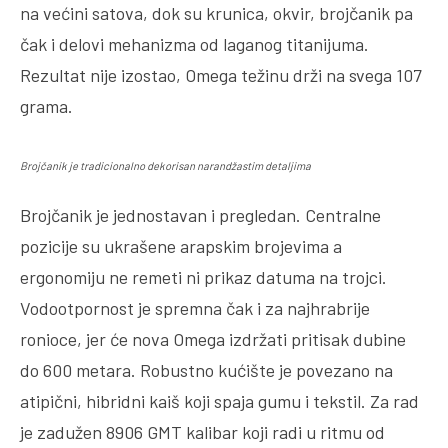
na većini satova, dok su krunica, okvir, brojčanik pa
čak i delovi mehanizma od laganog titanijuma.
Rezultat nije izostao, Omega težinu drži na svega 107
grama.
Brojčanik je tradicionalno dekorisan narandžastim detaljima
Brojčanik je jednostavan i pregledan. Centralne
pozicije su ukrašene arapskim brojevima a
ergonomiju ne remeti ni prikaz datuma na trojci.
Vodootpornost je spremna čak i za najhrabrije
ronioce, jer će nova Omega izdržati pritisak dubine
do 600 metara. Robustno kućište je povezano na
atipični, hibridni kaiš koji spaja gumu i tekstil. Za rad
je zadužen 8906 GMT kalibar koji radi u ritmu od