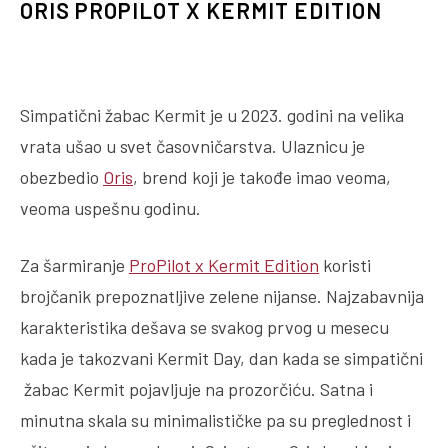
ORIS PROPILOT X KERMIT EDITION
Simpatični žabac Kermit je u 2023. godini na velika
vrata ušao u svet časovničarstva. Ulaznicu je
obezbedio
Oris
, brend koji je takođe imao veoma,
veoma uspešnu godinu.
Za šarmiranje
ProPilot x Kermit Edition
koristi
brojčanik prepoznatljive zelene nijanse. Najzabavnija
karakteristika dešava se svakog prvog u mesecu
kada je takozvani Kermit Day, dan kada se simpatični
žabac Kermit pojavljuje na prozorčiću. Satna i
minutna skala su minimalističke pa su preglednost i