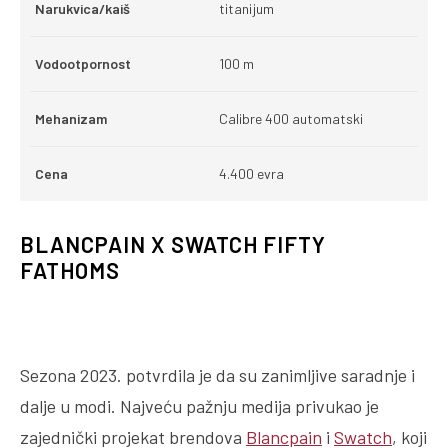
Narukvica/kaiš
titanijum
Vodootpornost
100 m
Mehanizam
Calibre 400 automatski
Cena
4.400 evra
BLANCPAIN X SWATCH FIFTY
FATHOMS
Sezona 2023. potvrdila je da su zanimljive saradnje i
dalje u modi. Najveću pažnju medija privukao je
zajednički projekat brendova
Blancpain
i
Swatch
, koji