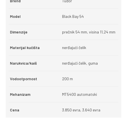
Brend
Tudor
Model
Black Bay 54
Dimenzije
prečnik 54 mm, visina 11,24 mm
Materijal kućišta
nerđajući čelik
Narukvica/kaiš
nerđajući čelik, guma
Vodootpornost
200 m
Mehanizam
MT5400 automatski
Cena
3.850 evra, 3.640 evra