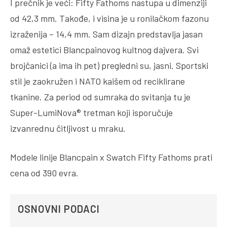
I prečnik je veći: Fifty Fathoms nastupa u dimenziji
od 42,3 mm. Takođe, i visina je u ronilačkom fazonu
izraženija – 14,4 mm. Sam dizajn predstavlja jasan
omaž estetici Blancpainovog kultnog dajvera. Svi
brojčanici (a ima ih pet) pregledni su, jasni. Sportski
stil je zaokružen i NATO kaišem od reciklirane
tkanine. Za period od sumraka do svitanja tu je
Super-LumiNova® tretman koji isporučuje
izvanrednu čitljivost u mraku.
Modele linije Blancpain x Swatch Fifty Fathoms prati
cena od 390 evra.
OSNOVNI PODACI