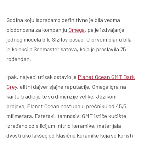
Godina koju ispraćamo definitivno je bila veoma
plodonosna za kompaniju
Omega
, pa je izdvajanje
jednog modela bilo Sizifov posao. U prvom planu bila
je kolekcija Seamaster satova, koja je proslavila 75.
rođendan.
Ipak, najveći utisak ostavio je
Planet Ocean GMT Dark
Grey
, elitni dajver sjajne reputacije. Omega igra na
kartu tradicije te su dimenzije velike. Jezikom
brojeva, Planet Ocean nastupa u prečniku od 45,5
milimetara. Estetski, tamnosivi GMT ističe kućište
izrađeno od silicijum-nitrid keramike, materijala
dvostruko lakšeg od klasične keramike koja se koristi