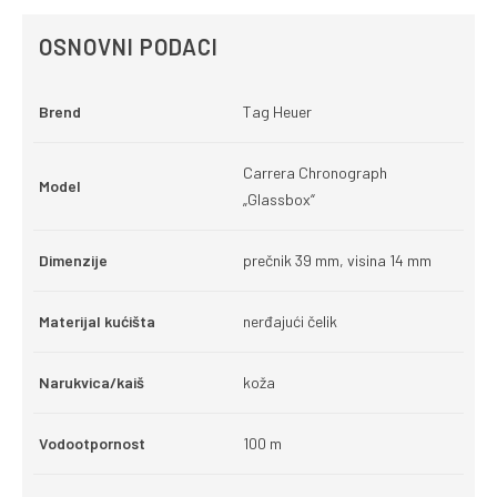
OSNOVNI PODACI
Brend
Tag Heuer
Carrera Chronograph
Model
„Glassbox“
Dimenzije
prečnik 39 mm, visina 14 mm
Materijal kućišta
nerđajući čelik
Narukvica/kaiš
koža
Vodootpornost
100 m