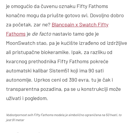
je omogućio da čuvenu oznaku Fifty Fathoms
konačno mogu da priušte gotovo svi. Dovoljno dobro
za početak, zar ne?
Blancpain x Swatch Fifty
Fathoms
je
de facto
nastavio tamo gde je
MoonSwatch stao, pa je kućište izrađeno od izdržljive
ali pristupačne biokeramike. Ipak, za razliku od
kvarcnog prethodnika Fifty Fathoms pokreće
automatski kalibar Sistem51 koji ima 90 sati
autonomije. Uprkos ceni od 390 evra, tu je čak i
transparentna pozadina, pa se u konstrukciji može
uživati i pogledom.
Vodootpornost svih Fifty Fathoms modela je simbolično ograničena na 50 hvati, to
jest 91 metar