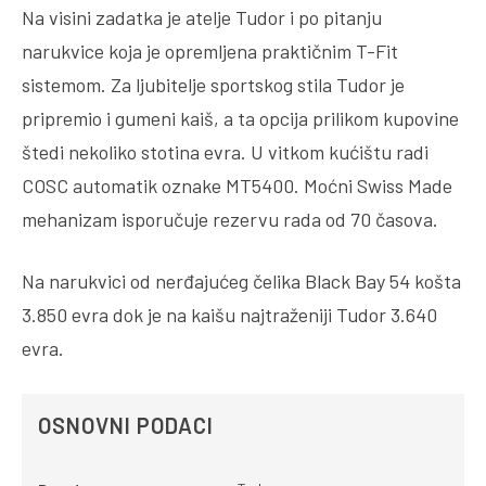
Na visini zadatka je atelje Tudor i po pitanju
narukvice koja je opremljena praktičnim T-Fit
sistemom. Za ljubitelje sportskog stila Tudor je
pripremio i gumeni kaiš, a ta opcija prilikom kupovine
štedi nekoliko stotina evra. U vitkom kućištu radi
COSC automatik oznake MT5400. Moćni Swiss Made
mehanizam isporučuje rezervu rada od 70 časova.
Na narukvici od nerđajućeg čelika Black Bay 54 košta
3.850 evra dok je na kaišu najtraženiji Tudor 3.640
evra.
OSNOVNI PODACI