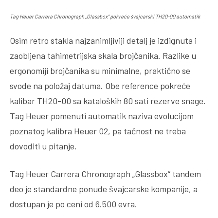
Tag Heuer Carrera Chronograph „Glassbox“ pokreće švajcarski TH20-00 automatik
Osim retro stakla najzanimljiviji detalj je izdignuta i
zaobljena tahimetrijska skala brojčanika. Razlike u
ergonomiji brojčanika su minimalne, praktično se
svode na položaj datuma. Obe reference pokreće
kalibar TH20-00 sa kataloških 80 sati rezerve snage.
Tag Heuer pomenuti automatik naziva evolucijom
poznatog kalibra Heuer 02, pa tačnost ne treba
dovoditi u pitanje.
Tag Heuer Carrera Chronograph „Glassbox“ tandem
deo je standardne ponude švajcarske kompanije, a
dostupan je po ceni od 6.500 evra.