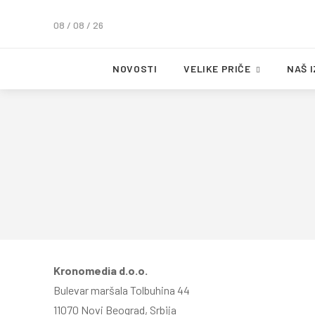
08 / 08 / 26
NOVOSTI
VELIKE PRIČE
NAŠ 
Kronomedia d.o.o.
Bulevar maršala Tolbuhina 44
11070 Novi Beograd, Srbija