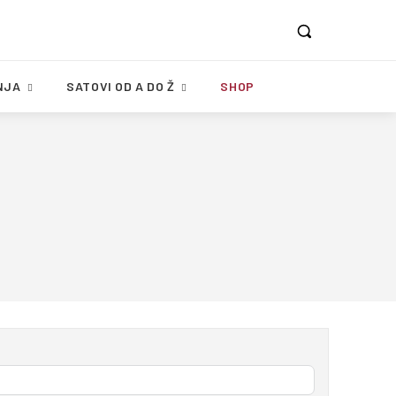
NJA
SATOVI OD A DO Ž
SHOP