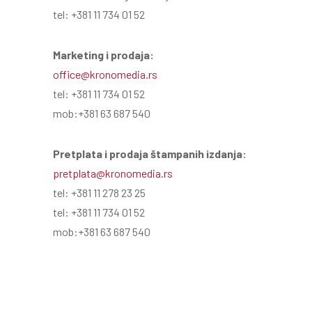
tel: +381 11 734 01 52
Marketing i prodaja:
office@kronomedia.rs
tel: +381 11 734 01 52
mob:+381 63 687 540
Pretplata i prodaja štampanih izdanja:
pretplata@kronomedia.rs
tel: +381 11 278 23 25
tel: +381 11 734 01 52
mob:+381 63 687 540