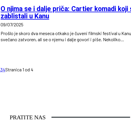
O njima se i dalje priča: Cartier komadi koji
zablistali u Kanu
09/07/2025
Prošlo je skoro dva meseca otkako je čuveni filmski festival u Kan
svečano zatvoren, ali se o njemu i dalje govori i piše. Nekoliko...
2
3
4
Stranica 1 od 4
PRATITE NAS