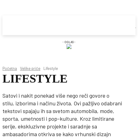
- OGLAS -
Početna
Velike priče
Lifestyle
LIFESTYLE
Satovi i nakit ponekad više nego reči govore o
stilu, izborima i načinu života. Ovi pažljivo odabrani
tekstovi spajaju ih sa svetom automobila, mode,
sporta, umetnosti i pop-kulture. Kroz limitirane
serije, ekskluzivne projekte i saradnje sa
ambasadorima otkriva se kako vrhunski dizajn