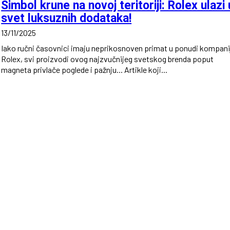
Simbol krune na novoj teritoriji: Rolex ulazi 
svet luksuznih dodataka!
13/11/2025
Iako ručni časovnici imaju neprikosnoven primat u ponudi kompani
Rolex, svi proizvodi ovog najzvučnijeg svetskog brenda poput
magneta privlače poglede i pažnju... Artikle koji...