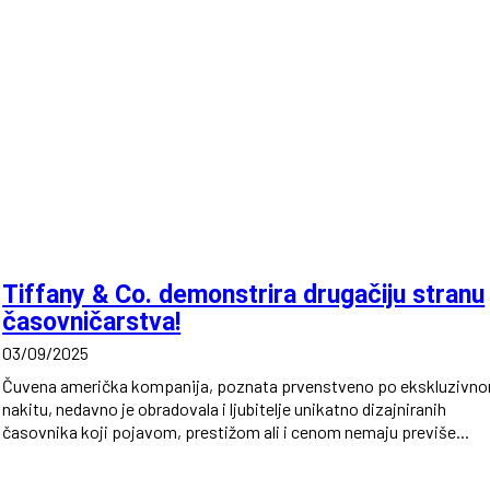
Tiffany & Co. demonstrira drugačiju stranu
časovničarstva!
03/09/2025
Čuvena američka kompanija, poznata prvenstveno po ekskluzivn
nakitu, nedavno je obradovala i ljubitelje unikatno dizajniranih
časovnika koji pojavom, prestižom ali i cenom nemaju previše...