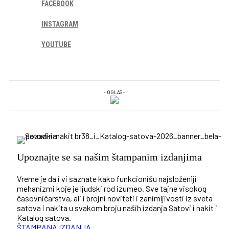
FACEBOOK
INSTAGRAM
YOUTUBE
- OGLAS -
Upoznajte se sa našim štampanim izdanjima
Vreme je da i vi saznate kako funkcionišu najsloženiji
mehanizmi koje je ljudski rod izumeo. Sve tajne visokog
časovničarstva, ali i brojni noviteti i zanimljivosti iz sveta
satova i nakita u svakom broju naših izdanja Satovi i nakit i
Katalog satova.
ŠTAMPANA IZDANJA