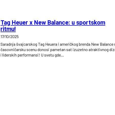
Tag Heuer x New Balance: u sportskom
ritmu!
17/10/2025
Saradnja švajcarskog Tag Heuera i američkog brenda New Balance 
časovničarsku scenu donosi pametan sat izuzetno atraktivnog diz
i liderskih performansi! U svetu gde...