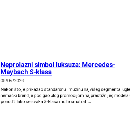
Neprolazni simbol luksuza: Mercedes-
Maybach S-klasa
09/04/2026
Nakon što je prikazao standardnu limuzinu najvišeg segmenta, ugl
nemački brend je podigao ulog promocijom najprestižnijeg modela 
ponudi! Iako se svaka S-klasa može smatrati...