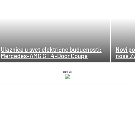
Ulaznica u svet električne budućnosti:
Novi po
Mercedes-AMG GT 4-Door Coupe
nose Zv
- OGLAS -