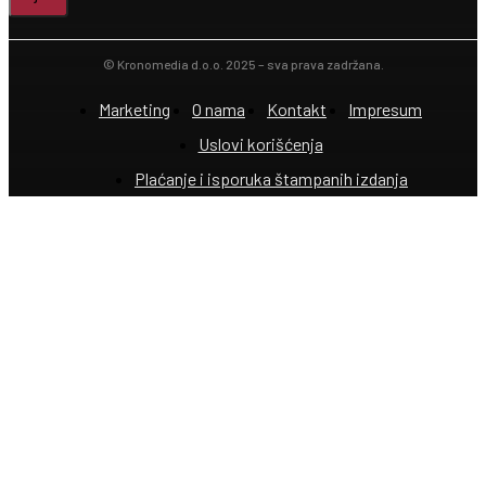
© Kronomedia d.o.o. 2025 – sva prava zadržana.
Marketing
O nama
Kontakt
Impresum
Uslovi korišćenja
Plaćanje i isporuka štampanih izdanja