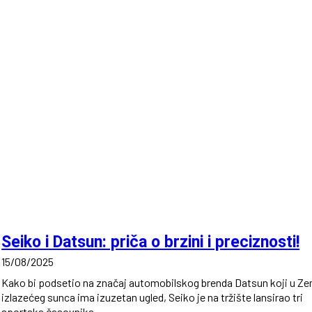
Seiko i Datsun: priča o brzini i preciznosti!
15/08/2025
Kako bi podsetio na značaj automobilskog brenda Datsun koji u Zem
izlazećeg sunca ima izuzetan ugled, Seiko je na tržište lansirao tri
sportska časovnika...