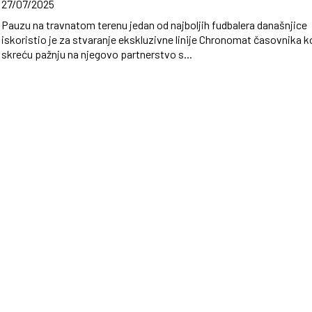
27/07/2025
Pauzu na travnatom terenu jedan od najboljih fudbalera današnjice
iskoristio je za stvaranje ekskluzivne linije Chronomat časovnika k
skreću pažnju na njegovo partnerstvo s...