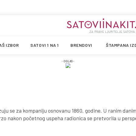
AŠ IZBOR
SATOVI 1 NA 1
BRENDOVI
ŠTAMPANA IZ
- OGLAS -
ju se za kompaniju osnovanu 1860. godine. U ranim danima
brzo nakon početnog uspeha radionica se pretvorila u pers