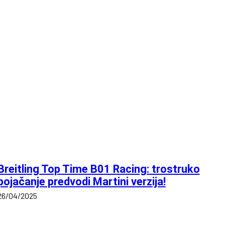
Breitling Top Time B01 Racing: trostruko
pojačanje predvodi Martini verzija!
26/04/2025