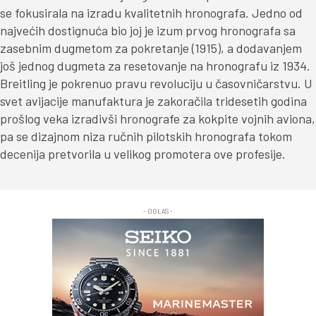
se fokusirala na izradu kvalitetnih hronografa. Jedno od
najvećih dostignuća bio joj je izum prvog hronografa sa
zasebnim dugmetom za pokretanje (1915), a dodavanjem
još jednog dugmeta za resetovanje na hronografu iz 1934.
Breitling je pokrenuo pravu revoluciju u časovničarstvu. U
svet avijacije manufaktura je zakoračila tridesetih godina
prošlog veka izradivši hronografe za kokpite vojnih aviona,
pa se dizajnom niza ručnih pilotskih hronografa tokom
decenija pretvorila u velikog promotera ove profesije.
- OGLAS -