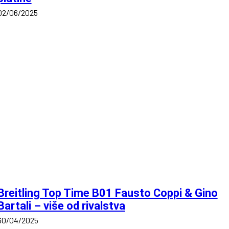
02/06/2025
Breitling Top Time B01 Fausto Coppi & Gino
Bartali – više od rivalstva
30/04/2025