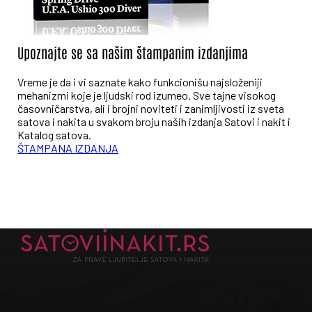
Upoznajte se sa našim štampanim izdanjima
Vreme je da i vi saznate kako funkcionišu najsloženiji
mehanizmi koje je ljudski rod izumeo. Sve tajne visokog
časovničarstva, ali i brojni noviteti i zanimljivosti iz sveta
satova i nakita u svakom broju naših izdanja Satovi i nakit i
Katalog satova.
ŠTAMPANA IZDANJA