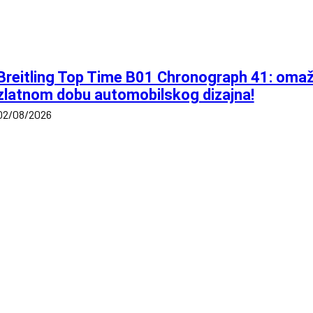
Breitling Top Time B01 Chronograph 41: oma
zlatnom dobu automobilskog dizajna!
02/08/2026