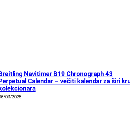
Breitling Navitimer B19 Chronograph 43
Perpetual Calendar – večiti kalendar za širi kr
kolekcionara
06/03/2025