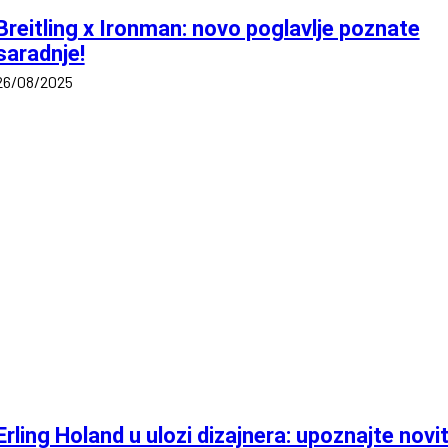
Breitling x Ironman: novo poglavlje poznate
saradnje!
26/08/2025
Erling Holand u ulozi dizajnera: upoznajte novi