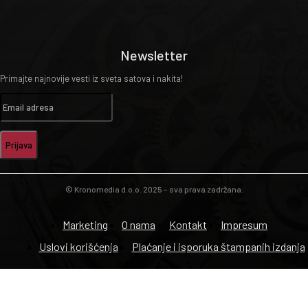
Newsletter
Primajte najnovije vesti iz sveta satova i nakita!
Prijava
© Kronomedia d.o.o. 2025 – sva prava zadržana.
Marketing
O nama
Kontakt
Impresum
Uslovi korišćenja
Plaćanje i isporuka štampanih izdanja