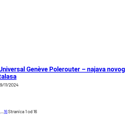
Universal Genève Polerouter – najava novog
talasa
19/11/2024
3
...
16
Stranica 1 od 16