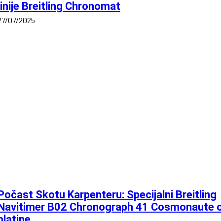
linije Breitling Chronomat
27/07/2025
Počast Skotu Karpenteru: Specijalni Breitling
Navitimer B02 Chronograph 41 Cosmonaute 
platine