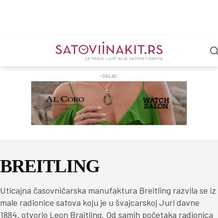
- OGLAS -
BREITLING
Uticajna časovničarska manufaktura Breitling razvila se iz
male radionice satova koju je u švajcarskoj Juri davne
1884. otvorio Leon Brajtling. Od samih početaka radionica