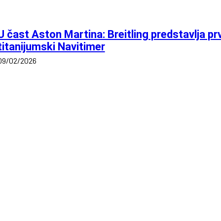
U čast Aston Martina: Breitling predstavlja prv
titanijumski Navitimer
09/02/2026