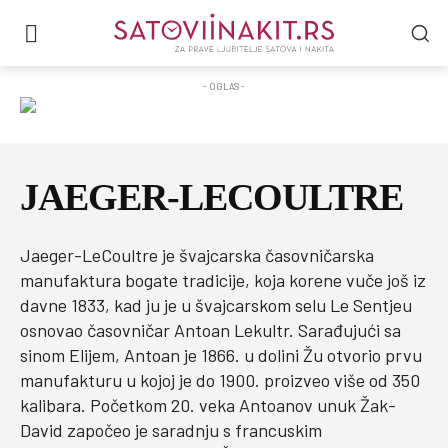
- OGLAS -
JAEGER-LECOULTRE
Jaeger-LeCoultre je švajcarska časovničarska
manufaktura bogate tradicije, koja korene vuče još iz
davne 1833, kad ju je u švajcarskom selu Le Sentjeu
osnovao časovničar Antoan Lekultr. Sarađujući sa
sinom Elijem, Antoan je 1866. u dolini Žu otvorio prvu
manufakturu u kojoj je do 1900. proizveo više od 350
kalibara. Početkom 20. veka Antoanov unuk Žak-
David započeo je saradnju s francuskim