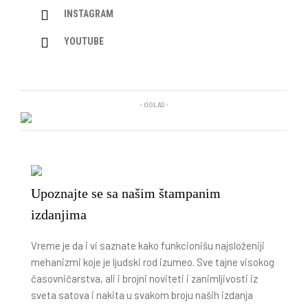
INSTAGRAM
YOUTUBE
- OGLAS -
Upoznajte se sa našim štampanim
izdanjima
Vreme je da i vi saznate kako funkcionišu najsloženiji
mehanizmi koje je ljudski rod izumeo. Sve tajne visokog
časovničarstva, ali i brojni noviteti i zanimljivosti iz
sveta satova i nakita u svakom broju naših izdanja