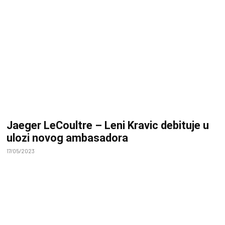
Jaeger LeCoultre – Leni Kravic debituje u
ulozi novog ambasadora
17/05/2023