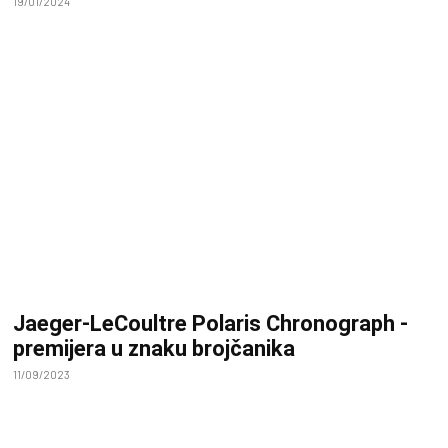
19/01/2024
Jaeger-LeCoultre Polaris Chronograph -
premijera u znaku brojčanika
11/09/2023