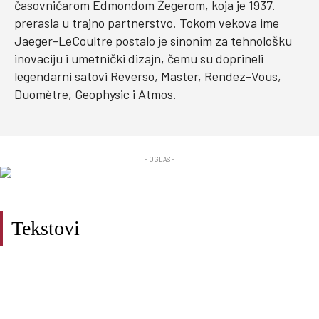
časovničarom Edmondom Žegerom, koja je 1937.
prerasla u trajno partnerstvo. Tokom vekova ime
Jaeger-LeCoultre postalo je sinonim za tehnološku
inovaciju i umetnički dizajn, čemu su doprineli
legendarni satovi Reverso, Master, Rendez-Vous,
Duomètre, Geophysic i Atmos.
- OGLAS -
Tekstovi