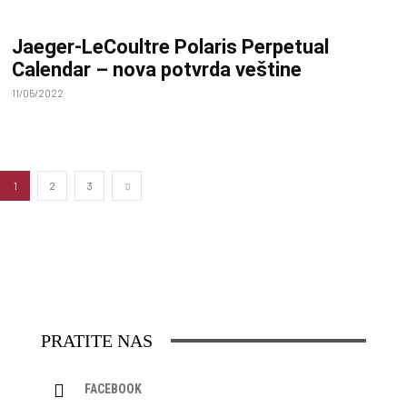
Jaeger-LeCoultre Polaris Perpetual
Calendar – nova potvrda veštine
11/05/2022
1
2
3
PRATITE NAS
FACEBOOK