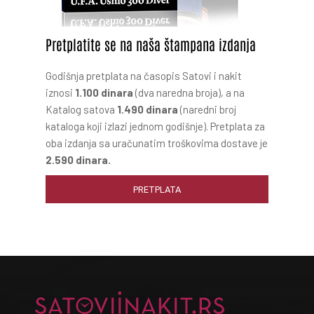
Pretplatite se na naša štampana izdanja
Godišnja pretplata na časopis Satovi i nakit
iznosi
1.100 dinara
(dva naredna broja), a na
Katalog satova
1.490 dinara
(naredni broj
kataloga koji izlazi jednom godišnje). Pretplata za
oba izdanja sa uračunatim troškovima dostave je
2.590 dinara.
PRETPLATA