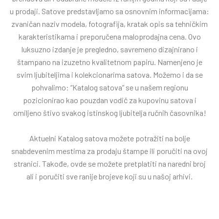
u prodaji. Satove predstavljamo sa osnovnim informacijama:
zvaničan naziv modela, fotografija, kratak opis sa tehničkim
karakteristikama i preporučena maloprodajna cena. Ovo
luksuzno izdanje je pregledno, savremeno dizajnirano i
štampano na izuzetno kvalitetnom papiru. Namenjeno je
svim ljubiteljima i kolekcionarima satova. Možemo i da se
pohvalimo: “Katalog satova” se u našem regionu
pozicionirao kao pouzdan vodič za kupovinu satova i
omiljeno štivo svakog istinskog ljubitelja ručnih časovnika!
Aktuelni Katalog satova možete potražiti na bolje
snabdevenim mestima za prodaju štampe ili poručiti na ovoj
stranici. Takođe, ovde se možete pretplatiti na naredni broj
ali i poručiti sve ranije brojeve koji su u našoj arhivi.