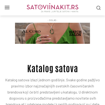
- OGLAS -
Katalog satova
Katalog satova izlazi jednom godišnje. Svake godine pažljivo
pravimo izbor najznačajnijih svetskih časovničarskih
brendova koji će biti predstavljeni u katalogu. U direktnom
dogovoru s proizvođačima predstavljamo novitete svih
brendova ali i odabrane modele iz ranijih godina koji su i dalje