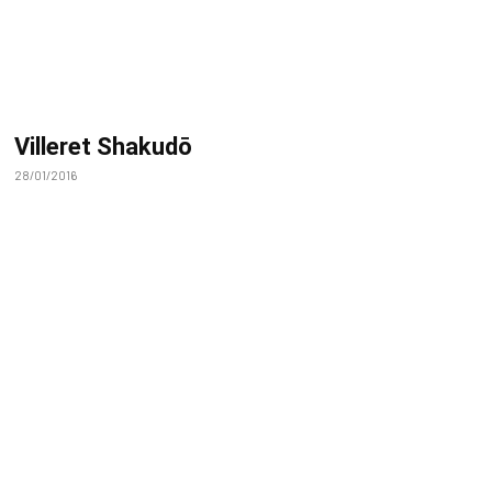
Villeret Shakudō
28/01/2016