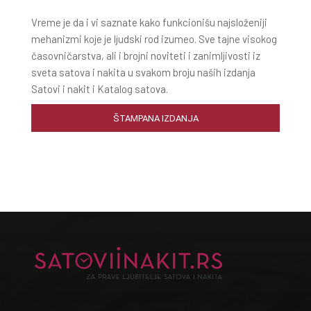
Vreme je da i vi saznate kako funkcionišu najsloženiji
mehanizmi koje je ljudski rod izumeo. Sve tajne visokog
časovničarstva, ali i brojni noviteti i zanimljivosti iz
sveta satova i nakita u svakom broju naših izdanja
Satovi i nakit i Katalog satova.
ŠTAMPANA IZDANJA