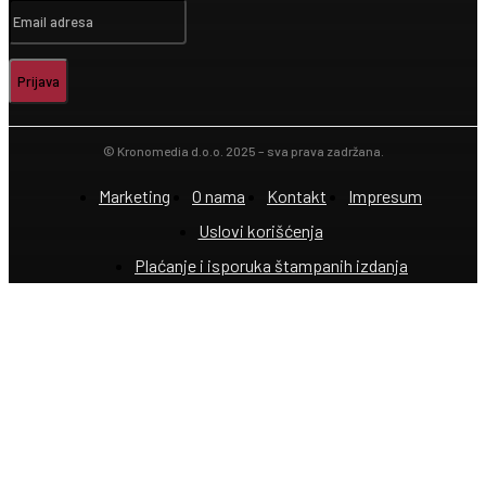
Prijava
© Kronomedia d.o.o. 2025 – sva prava zadržana.
Marketing
O nama
Kontakt
Impresum
Uslovi korišćenja
Plaćanje i isporuka štampanih izdanja