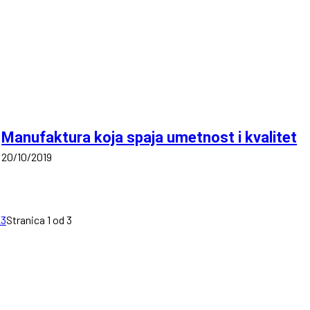
Manufaktura koja spaja umetnost i kvalitet
20/10/2019
2
3
Stranica 1 od 3