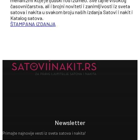
mehanizmi koje je ljudski rod izumeo. Sve tajne visokog
časovničarstva, ali i brojni noviteti i zanimljivosti iz sveta
satova i nakita u svakom broju naših izdanja Satovi i nakit i
Katalog satova.
ŠTAMPANA IZDANJA
Newsletter
Primajte najnovije vesti iz sveta satova i nakita!