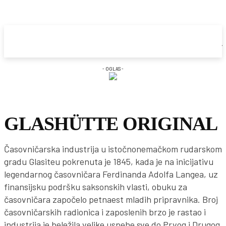
- OGLAS -
GLASHÜTTE ORIGINAL
Časovničarska industrija u istočnonemačkom rudarskom
gradu Glasiteu pokrenuta je 1845, kada je na inicijativu
legendarnog časovničara Ferdinanda Adolfa Langea, uz
finansijsku podršku saksonskih vlasti, obuku za
časovničara započelo petnaest mladih pripravnika. Broj
časovničarskih radionica i zaposlenih brzo je rastao i
industrija je beležila velike uspehe sve do Prvog i Drugog