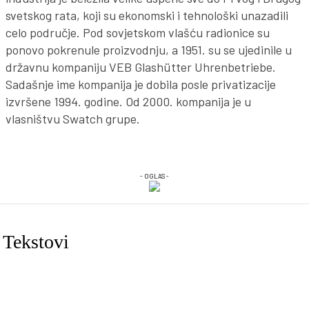
svetskog rata, koji su ekonomski i tehnološki unazadili
celo područje. Pod sovjetskom vlašću radionice su
ponovo pokrenule proizvodnju, a 1951. su se ujedinile u
državnu kompaniju VEB Glashütter Uhrenbetriebe.
Sadašnje ime kompanija je dobila posle privatizacije
izvršene 1994. godine. Od 2000. kompanija je u
vlasništvu Swatch grupe.
- OGLAS -
Tekstovi