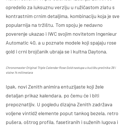
opredelio za luksuznu verziju u ružičastom zlatu s
kontrastnim crnim detaljima, kombinaciju koja je sve
popularnija na tržištu. Tom spoju je nedavno
poverenje ukazao i IWC svojim novitetom Ingenieur
Automatic 40, a u poznate modele koji spajaju rose
gold i crni brojčanik ubraja se i kultna Daytona.
Chronomaster Original Triple Calendar Rose Gold nastupa u kućištu prečnika 38 i
visine 14 milimetara
Ipak, novi Zenith animira entuzijaste koji žele
detaljan prikaz kalendara, po čemu će i biti
prepoznatljiv. U pogledu dizajna Zenith zadržava
voljene vintidž elemente poput tankog bezela, retro
pušera, oštrog profila, fasetiranih i suženih lugova i