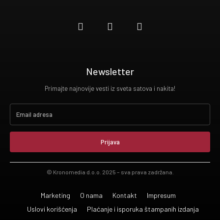
Newsletter
Primajte najnovije vesti iz sveta satova i nakita!
Prijava
© Kronomedia d.o.o. 2025 – sva prava zadržana.
Marketing
O nama
Kontakt
Impresum
Uslovi korišćenja
Plaćanje i isporuka štampanih izdanja