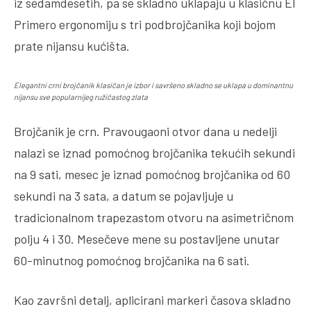
iz sedamdesetih, pa se skladno uklapaju u klasičnu El
Primero ergonomiju s tri podbrojčanika koji bojom
prate nijansu kućišta.
Elegantni crni brojčanik klasičan je izbor i savršeno skladno se uklapa u dominantnu
nijansu sve popularnijeg ružičastog zlata
Brojčanik je crn. Pravougaoni otvor dana u nedelji
nalazi se iznad pomoćnog brojčanika tekućih sekundi
na 9 sati, mesec je iznad pomoćnog brojčanika od 60
sekundi na 3 sata, a datum se pojavljuje u
tradicionalnom trapezastom otvoru na asimetričnom
polju 4 i 30. Mesečeve mene su postavljene unutar
60-minutnog pomoćnog brojčanika na 6 sati.
Kao završni detalj, aplicirani markeri časova skladno