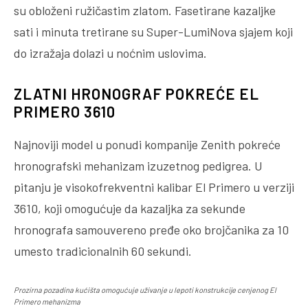
su obloženi ružičastim zlatom. Fasetirane kazaljke
sati i minuta tretirane su Super-LumiNova sjajem koji
do izražaja dolazi u noćnim uslovima.
ZLATNI HRONOGRAF POKREĆE EL
PRIMERO 3610
Najnoviji model u ponudi kompanije Zenith pokreće
hronografski mehanizam izuzetnog pedigrea. U
pitanju je visokofrekventni kalibar El Primero u verziji
3610, koji omogućuje da kazaljka za sekunde
hronografa samouvereno pređe oko brojčanika za 10
umesto tradicionalnih 60 sekundi.
Prozirna pozadina kućišta omogućuje uživanje u lepoti konstrukcije cenjenog El
Primero mehanizma