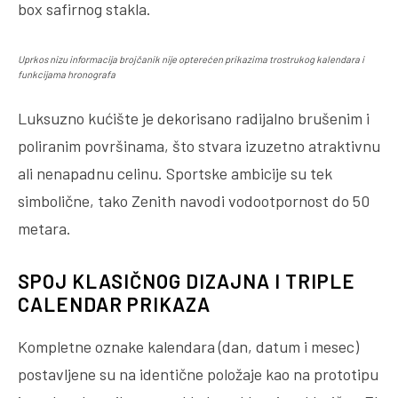
box safirnog stakla.
Uprkos nizu informacija brojčanik nije opterećen prikazima trostrukog kalendara i
funkcijama hronografa
Luksuzno kućište je dekorisano radijalno brušenim i
poliranim površinama, što stvara izuzetno atraktivnu
ali nenapadnu celinu. Sportske ambicije su tek
simbolične, tako Zenith navodi vodootpornost do 50
metara.
SPOJ KLASIČNOG DIZAJNA I TRIPLE
CALENDAR PRIKAZA
Kompletne oznake kalendara (dan, datum i mesec)
postavljene su na identične položaje kao na prototipu