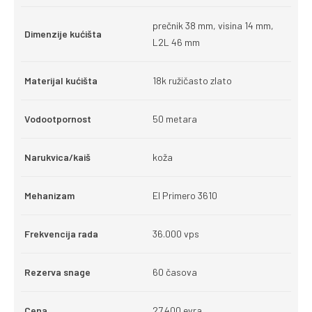
prečnik 38 mm, visina 14 mm,
Dimenzije kućišta
L2L 46 mm
Materijal kućišta
18k ružičasto zlato
Vodootpornost
50 metara
Narukvica/kaiš
koža
Mehanizam
El Primero 3610
Frekvencija rada
36.000 vps
Rezerva snage
60 časova
Cena
27.400 evra