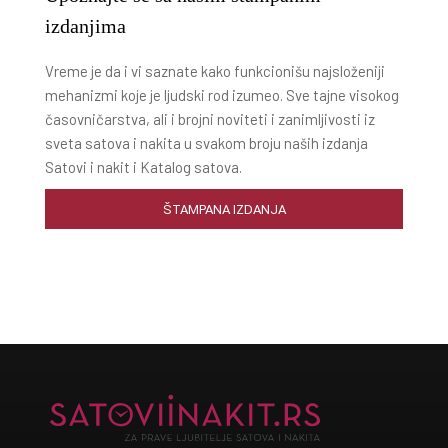
izdanjima
Vreme je da i vi saznate kako funkcionišu najsloženiji
mehanizmi koje je ljudski rod izumeo. Sve tajne visokog
časovničarstva, ali i brojni noviteti i zanimljivosti iz
sveta satova i nakita u svakom broju naših izdanja
Satovi i nakit i Katalog satova.
ŠTAMPANA IZDANJA