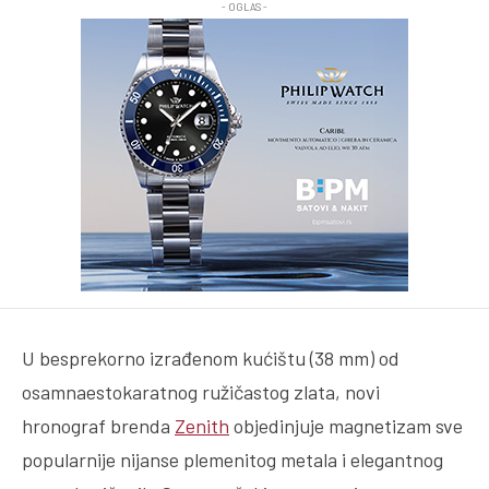
- OGLAS -
U besprekorno izrađenom kućištu (38 mm) od
osamnaestokaratnog ružičastog zlata, novi
hronograf brenda
Zenith
objedinjuje magnetizam sve
popularnije nijanse plemenitog metala i elegantnog