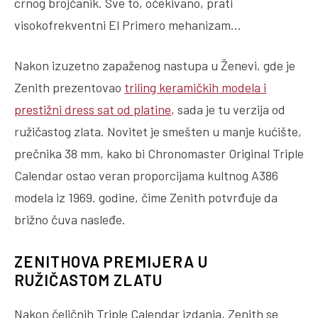
crnog brojčanik. Sve to, očekivano, prati
visokofrekventni El Primero mehanizam…
Nakon izuzetno zapaženog nastupa u Ženevi, gde je
Zenith prezentovao
triling keramičkih modela i
prestižni dress sat od platine
,
sada je tu verzija od
ružičastog zlata. Novitet je smešten u manje kućište,
prečnika 38 mm, kako bi Chronomaster Original Triple
Calendar ostao veran proporcijama kultnog A386
modela iz 1969. godine, čime Zenith potvrđuje da
brižno čuva nasleđe.
ZENITHOVA PREMIJERA U
RUŽIČASTOM ZLATU
Nakon čeličnih Triple Calendar izdanja, Zenith se