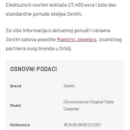
Ekskluzivni novitet koštaće 27.400 evra i biće deo
standardne ponude ateljea Zenith.
Za više informacija o aktuelnoj ponudi i cenama
Zenith satova posetite
Maestro Jewelers
, zvaničnog
partnera ovog brenda u Srbiji.
OSNOVNI PODACI
Brend
Zenith
Chronomaster Original Triple
Model
Calendar
Referenca
18.3400.3610/21.C911