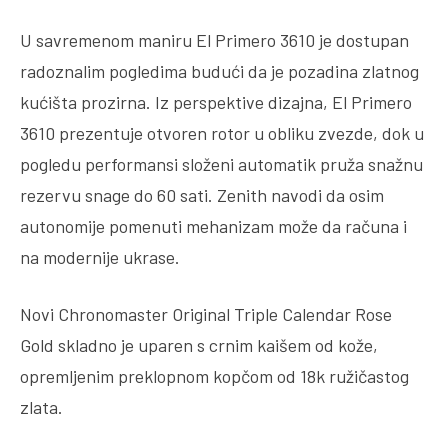
U savremenom maniru El Primero 3610 je dostupan
radoznalim pogledima budući da je pozadina zlatnog
kućišta prozirna. Iz perspektive dizajna, El Primero
3610 prezentuje otvoren rotor u obliku zvezde, dok u
pogledu performansi složeni automatik pruža snažnu
rezervu snage do 60 sati. Zenith navodi da osim
autonomije pomenuti mehanizam može da računa i
na modernije ukrase.
Novi Chronomaster Original Triple Calendar Rose
Gold skladno je uparen s crnim kaišem od kože,
opremljenim preklopnom kopčom od 18k ružičastog
zlata.