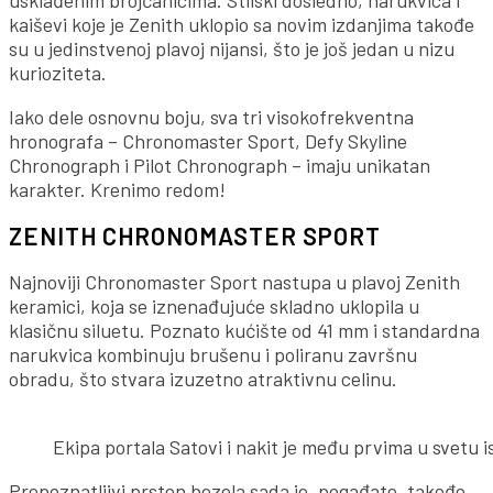
kaiševi koje je Zenith uklopio sa novim izdanjima takođe
su u jedinstvenoj plavoj nijansi, što je još jedan u nizu
kurioziteta.
Iako dele osnovnu boju, sva tri visokofrekventna
hronografa – Chronomaster Sport, Defy Skyline
Chronograph i Pilot Chronograph – imaju unikatan
karakter. Krenimo redom!
ZENITH CHRONOMASTER SPORT
Najnoviji Chronomaster Sport nastupa u plavoj Zenith
keramici, koja se iznenađujuće skladno uklopila u
klasičnu siluetu. Poznato kućište od 41 mm i standardna
narukvica kombinuju brušenu i poliranu završnu
obradu, što stvara izuzetno atraktivnu celinu.
Ekipa portala Satovi i nakit je među prvima u svetu 
Prepoznatljivi prsten bezela sada je, pogađate, takođe