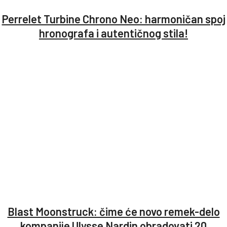
Perrelet Turbine Chrono Neo: harmoničan spoj
hronografa i autentičnog stila!
Blast Moonstruck: čime će novo remek-delo
kompanije Ulysse Nardin obradovati 20