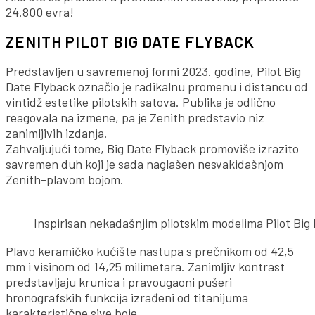
24.800 evra!
ZENITH PILOT BIG DATE FLYBACK
Predstavljen u savremenoj formi 2023. godine, Pilot Big
Date Flyback označio je radikalnu promenu i distancu od
vintidž estetike pilotskih satova. Publika je odlično
reagovala na izmene, pa je Zenith predstavio niz
zanimljivih izdanja.
Zahvaljujući tome, Big Date Flyback promoviše izrazito
savremen duh koji je sada naglašen nesvakidašnjom
Zenith-plavom bojom.
Inspirisan nekadašnjim pilotskim modelima Pilot Big 
Plavo keramičko kućište nastupa s prečnikom od 42,5
mm i visinom od 14,25 milimetara. Zanimljiv kontrast
predstavljaju krunica i pravougaoni pušeri
hronografskih funkcija izrađeni od titanijuma
karakteristične sive boje.