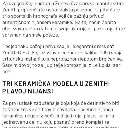
Za ovogodišnji nastup u Ženevi švajcarska manufaktura
Zenith pripremila je nešto zaista posebno. U pitanju je
trio sportskih hronografa koji će pažnju privući
autentičnom nijansom keramike. Na taj način Zenith
obeležava važan datum u svojoj istoriji, a i pokazuje da je
spreman na smele poteze.
Podjednaku pažnju privukao je i elegantni dress sat
Zenith G.F.J. koji oživljava legendarni kalibar 135 i spaja
vrhunsku mehaniku s neprolaznom lepotom brojčanika.
Sasvim dovoljno za ljubitelje kompanije iz Le Lokla, zar
ne?
TRI KERAMIČKA MODELA U ZENITH-
PLAVOJ NIJANSI
Za prvi utisak zadužena je boja koja će definitivno biti
zaštitni znak Zenithovih noviteta. Posebna nijansa
keramike, negde između indigo i rojal plave, formira
jedinstvenu celinu koju poznati brend kompletira
usklađenim brojčanicima. Stilski dosledno, narukvica i