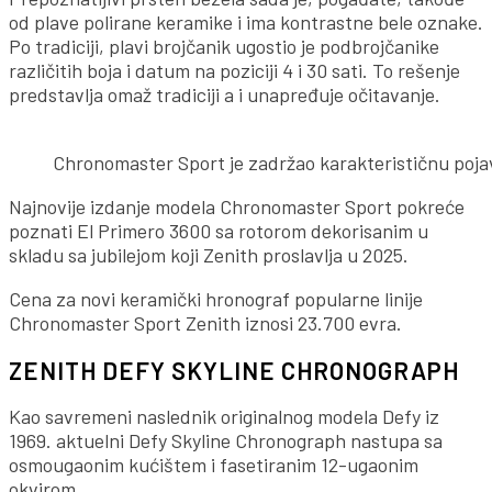
od plave polirane keramike i ima kontrastne bele oznake.
Po tradiciji, plavi brojčanik ugostio je podbrojčanike
različitih boja i datum na poziciji 4 i 30 sati. To rešenje
predstavlja omaž tradiciji a i unapređuje očitavanje.
Chronomaster Sport je zadržao karakterističnu pojavu
Najnovije izdanje modela Chronomaster Sport pokreće
poznati El Primero 3600 sa rotorom dekorisanim u
skladu sa jubilejom koji Zenith proslavlja u 2025.
Cena za novi keramički hronograf popularne linije
Chronomaster Sport Zenith iznosi 23.700 evra.
ZENITH DEFY SKYLINE CHRONOGRAPH
Kao savremeni naslednik originalnog modela Defy iz
1969. aktuelni Defy Skyline Chronograph nastupa sa
osmougaonim kućištem i fasetiranim 12-ugaonim
okvirom.