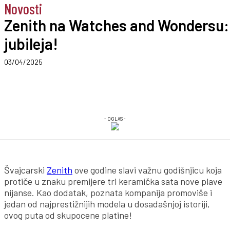
Novosti
Zenith na Watches and Wondersu: 
jubileja!
03/04/2025
- OGLAS -
Švajcarski
Zenith
ove godine slavi važnu godišnjicu koja
protiče u znaku premijere tri keramička sata nove plave
nijanse. Kao dodatak, poznata kompanija promoviše i
jedan od najprestižnijih modela u dosadašnjoj istoriji,
ovog puta od skupocene platine!