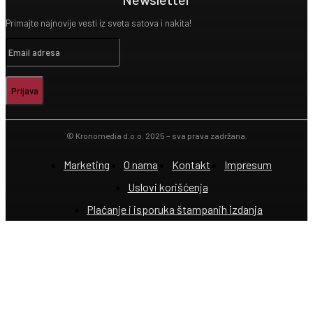
Primajte najnovije vesti iz sveta satova i nakita!
Prijava
© Kronomedia d.o.o. 2025 – sva prava zadržana.
Marketing
O nama
Kontakt
Impresum
Uslovi korišćenja
Plaćanje i isporuka štampanih izdanja