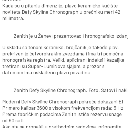
Kada su u pitanju dimenzije, plavo keramičko kućište
noviteta Defy Skyline Chronograph u prečniku meri 42
milimetra.
Zenith je u Ženevi prezentovao i hronografsko izdan
U skladu sa tonom keramike, brojčanik je takođe plav,
prekriven je četvorokrakim zvezdama i ima tri pomoćna
hronografska registra. Veliki, aplicirani indeksi i kazaljke
tretirani su Super-LumiNova sjajem, a prozor s
datumom ima usklađenu plavu pozadinu.
Zenith Defy Skyline Chronograph; Foto: Satovi i naki
Moderni Defy Skyline Chronograph pokreće dokazani El
Primero kalibar 3600 s visokom frekvencijom rada: 5 Hz.
Prema fabričkim podacima Zenith ističe rezervu snage
od 60 sati.
Ako ste se pronašli u prethodnim redovima, pripremite