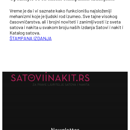
Vreme je da i vi saznate kako funkcionišu najsloženiji
mehanizmi koje je ljudski rod izumeo. Sve tajne visokog
časovničarstva, ali i brojni noviteti i zanimljivosti iz sveta
satova i nakita u svakom broju naših izdanja Satovi i nakit i
Katalog satova.
ŠTAMPANA IZDANJA
Newsletter