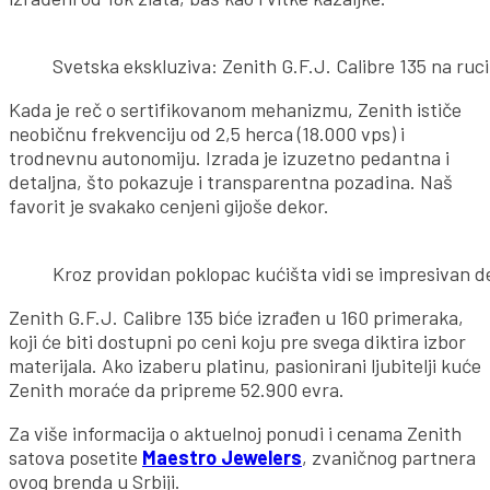
Svetska ekskluziva: Zenith G.F.J. Calibre 135 na ruci 
Kada je reč o sertifikovanom mehanizmu, Zenith ističe
neobičnu frekvenciju od 2,5 herca (18.000 vps) i
trodnevnu autonomiju. Izrada je izuzetno pedantna i
detaljna, što pokazuje i transparentna pozadina. Naš
favorit je svakako cenjeni gijoše dekor.
Kroz providan poklopac kućišta vidi se impresivan 
Zenith G.F.J. Calibre 135 biće izrađen u 160 primeraka,
koji će biti dostupni po ceni koju pre svega diktira izbor
materijala. Ako izaberu platinu, pasionirani ljubitelji kuće
Zenith moraće da pripreme 52.900 evra.
Za više informacija o aktuelnoj ponudi i cenama Zenith
satova posetite
Maestro Jewelers
, zvaničnog partnera
ovog brenda u Srbiji.