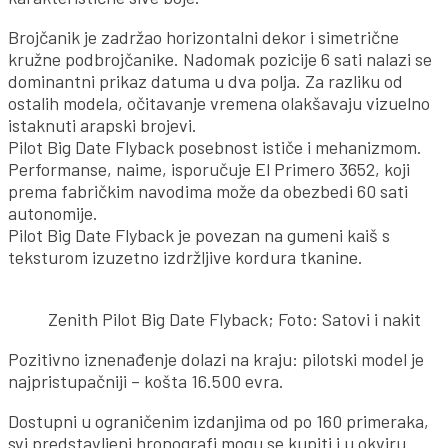
Brojčanik je zadržao horizontalni dekor i simetrične
kružne podbrojčanike. Nadomak pozicije 6 sati nalazi se
dominantni prikaz datuma u dva polja. Za razliku od
ostalih modela, očitavanje vremena olakšavaju vizuelno
istaknuti arapski brojevi.
Pilot Big Date Flyback posebnost ističe i mehanizmom.
Performanse, naime, isporučuje El Primero 3652, koji
prema fabričkim navodima može da obezbedi 60 sati
autonomije.
Pilot Big Date Flyback je povezan na gumeni kaiš s
teksturom izuzetno izdržljive kordura tkanine.
Zenith Pilot Big Date Flyback; Foto: Satovi i nakit
Pozitivno iznenađenje dolazi na kraju: pilotski model je
najpristupačniji – košta 16.500 evra.
Dostupni u ograničenim izdanjima od po 160 primeraka,
svi predstavljeni hronografi mogu se kupiti i u okviru