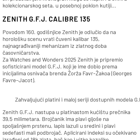
kolekcionarskog seta, u posebnoj poklon kutiji…
ZENITH G.F.J. CALIBRE 135
Povodom 160. godišnjice Zenith je odlučio da na
horološku scenu vrati čuveni kalibar 135,
najnagrađivaniji mehanizam iz zlatnog doba
časovničarstva.
Za Watches and Wonders 2025 Zenith je pripremio
sofisticirani model G.F.J. koji je ime dobio prema
inicijalima osnivača brenda Žorža Favr-Žakoa (Georges
Favre-Jacot).
Zahvaljujući platini i maloj seriji dostupnih modela G
Zenith G.F.J. nastupa u platinastom kućištu prečnika
39,5 milimetara. Brojčanik ima plavi gijoše na
spoljašnjem prstenu, lapis lazuli u sredini i plavi
sedefasti mali podbrojač. Aplicirani indeksi su očekivano
izrađeni od 18k zlata, baš kao i vitke kazaljke.