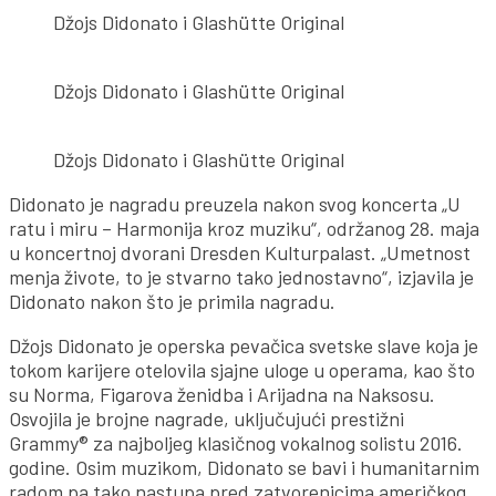
Džojs Didonato i Glashütte Original
Džojs Didonato i Glashütte Original
Džojs Didonato i Glashütte Original
Didonato je nagradu preuzela nakon svog koncerta „U
ratu i miru – Harmonija kroz muziku“, održanog 28. maja
u koncertnoj dvorani Dresden Kulturpalast. „Umetnost
menja živote, to je stvarno tako jednostavno“, izjavila je
Didonato nakon što je primila nagradu.
Džojs Didonato je operska pevačica svetske slave koja je
tokom karijere otelovila sjajne uloge u operama, kao što
su Norma, Figarova ženidba i Arijadna na Naksosu.
Osvojila je brojne nagrade, uključujući prestižni
Grammy® za najboljeg klasičnog vokalnog solistu 2016.
godine. Osim muzikom, Didonato se bavi i humanitarnim
radom pa tako nastupa pred zatvorenicima američkog