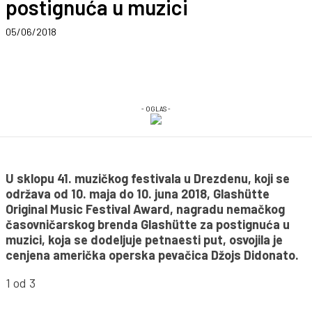
postignuća u muzici
05/06/2018
- OGLAS -
U sklopu 41. muzičkog festivala u Drezdenu, koji se
održava od 10. maja do 10. juna 2018, Glashütte
Original Music Festival Award, nagradu nemačkog
časovničarskog brenda Glashütte za postignuća u
muzici, koja se dodeljuje petnaesti put, osvojila je
cenjena američka operska pevačica Džojs Didonato.
1
od 3