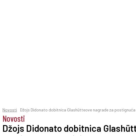
Novosti
Džojs Didonato dobitnica Glashütteove nagrade za postignuća 
Novosti
Džojs Didonato dobitnica Glashüt