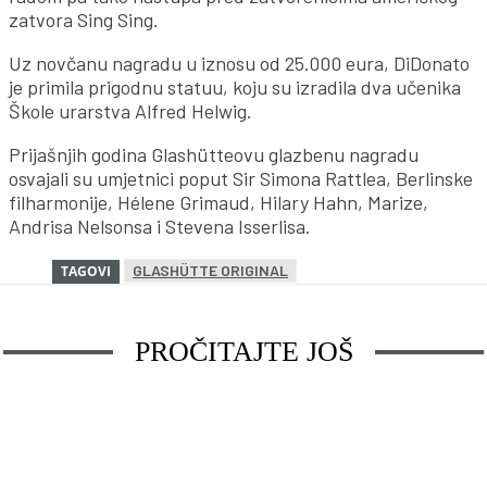
zatvora Sing Sing.
Uz novčanu nagradu u iznosu od 25.000 eura, DiDonato
je primila prigodnu statuu, koju su izradila dva učenika
Škole urarstva Alfred Helwig.
Prijašnjih godina Glashütteovu glazbenu nagradu
osvajali su umjetnici poput Sir Simona Rattlea, Berlinske
filharmonije, Hélene Grimaud, Hilary Hahn, Marize,
Andrisa Nelsonsa i Stevena Isserlisa.
GLASHÜTTE ORIGINAL
TAGOVI
PROČITAJTE JOŠ