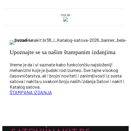
- OGLAS -
Upoznajte se sa našim štampanim izdanjima
Vreme je da i vi saznate kako funkcionišu najsloženiji
mehanizmi koje je ljudski rod izumeo. Sve tajne visokog
časovničarstva, ali i brojni noviteti i zanimljivosti iz sveta
satova i nakita u svakom broju naših izdanja Satovi i nakit i
Katalog satova.
ŠTAMPANA IZDANJA