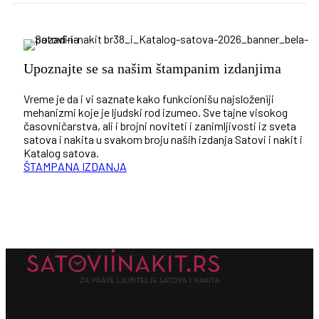
Upoznajte se sa našim štampanim izdanjima
Vreme je da i vi saznate kako funkcionišu najsloženiji
mehanizmi koje je ljudski rod izumeo. Sve tajne visokog
časovničarstva, ali i brojni noviteti i zanimljivosti iz sveta
satova i nakita u svakom broju naših izdanja Satovi i nakit i
Katalog satova.
ŠTAMPANA IZDANJA