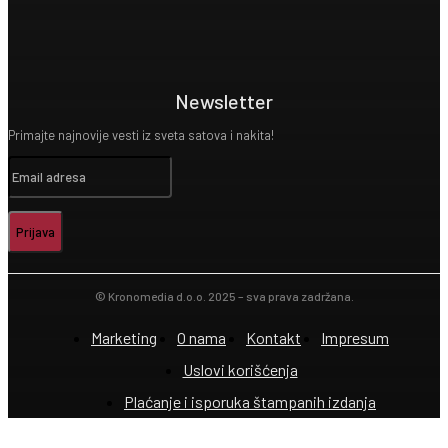
Newsletter
Primajte najnovije vesti iz sveta satova i nakita!
Prijava
© Kronomedia d.o.o. 2025 – sva prava zadržana.
Marketing
O nama
Kontakt
Impresum
Uslovi korišćenja
Plaćanje i isporuka štampanih izdanja