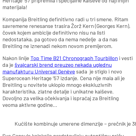
Heritage ’57 pripremila i specijalne kaiševe od najfinijih
materijala!
Kompanija Breitling definitivno radi u tri smene. Ritam
savremene renesanse trasira Žorž Kern (Georges Kern),
čovek kojem ambicije definitivno nisu na listi
nedostataka, pa gotovo da nema nedelje a da nas
Breitling ne iznenadi nekom novom premijerom.
Nakon linije
Top Time B21 Chronograph Tourbillon
i vesti
da je
švajcarski brend preuzeo nekada uglednu
manufakturu Universal Genève
sada je stiglo i novo
Superocean Heritage ’57 izdanje. Cena nije mala ali je
Breitling u novitete uklopio mnogo ekskluzivnih
karakteristika, zlatne detalje i unikatne kaiševe.
Dovoljno za velika očekivanja i ispraćaj za Breitling
veoma aktivne godine…
Kućište kombinuje umerene dimenzije – prečnik je 38
Sve Capsule kolekcije predstavljaju autentičnu priču