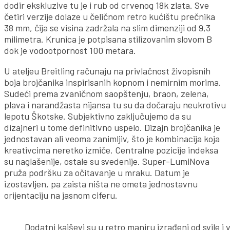
dodir ekskluzive tu je i rub od crvenog 18k zlata. Sve
četiri verzije dolaze u čeličnom retro kućištu prečnika
38 mm, čija se visina zadržala na slim dimenziji od 9,3
milimetra. Krunica je potpisana stilizovanim slovom B
dok je vodootpornost 100 metara.
U ateljeu Breitling računaju na privlačnost živopisnih
boja brojčanika inspirisanih kopnom i nemirnim morima.
Sudeći prema zvaničnom saopštenju, braon, zelena,
plava i narandžasta nijansa tu su da dočaraju neukrotivu
lepotu Škotske. Subjektivno zaključujemo da su
dizajneri u tome definitivno uspelo. Dizajn brojčanika je
jednostavan ali veoma zanimljiv, što je kombinacija koja
kreativcima neretko izmiče. Centralne pozicije indeksa
su naglašenije, ostale su svedenije. Super-LumiNova
pruža podršku za očitavanje u mraku. Datum je
izostavljen, pa zaista ništa ne ometa jednostavnu
orijentaciju na jasnom ciferu.
Dodatni kaiševi su u retro maniru izrađeni od svile i