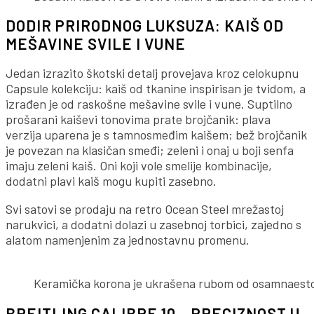
DODIR PRIRODNOG LUKSUZA: KAIŠ OD
MEŠAVINE SVILE I VUNE
Jedan izrazito škotski detalj provejava kroz celokupnu
Capsule kolekciju: kaiš od tkanine inspirisan je tvidom, a
izrađen je od raskošne mešavine svile i vune. Suptilno
prošarani kaiševi tonovima prate brojčanik: plava
verzija uparena je s tamnosmeđim kaišem; bež brojčanik
je povezan na klasičan smeđi; zeleni i onaj u boji senfa
imaju zeleni kaiš. Oni koji vole smelije kombinacije,
dodatni plavi kaiš mogu kupiti zasebno.
Svi satovi se prodaju na retro Ocean Steel mrežastoj
narukvici, a dodatni dolazi u zasebnoj torbici, zajedno s
alatom namenjenim za jednostavnu promenu.
Keramička korona je ukrašena rubom od osamnaesto
BREITLING CALIBRE 10 – PRECIZNOST U