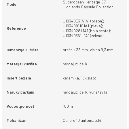
Superocean Heritage ’57
Model
Highlands Capsule Collection
U10340E31A1A1 (braon);
U10340161C1A1 (plava);
Reference
U10340281I1A1 (boja senfa);
U10340361L1A1 (zelena)
Dimenzije kućišta
prečnik 38 mm, visina 9,3 mm
Materijal kućišta
nerđajući čelik
Insert bezela
keramika, 18k zlato
Narukvica/kaiš
nerđajući čelik, vuna/svila
Vodootpornost
100 m
Mehanizam
Calibre 10 automatski