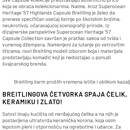
koja se obraća kolekcionarima. Naime, kroz Superocean
Heritage ’57 Highlands Capsule Breitling je želeo da
prenese specifičan osećaj šetnje po škotskim brdima,
neukrotivoj, očaravajućoj scenografiji prirode. Iz
dizajnerske perspektive Superocean Heritage ’57
Capsule Collection savršen je pratilac sakoa od tvida i
vunenog džempera. Namenjeni za lutanje po vetrovitim
liticama, novi Breitling modeli izborom boja i materijala
predstavljaju komadić koji je nedostajao u ponudi
švajcarskog brenda.
Breitling šarm prošlih vremena ističe i oblikom kazal
BREITLINGOVA ČETVORKA SPAJA ČELIK,
KERAMIKU I ZLATO!
Satovi imaju kućišta od nerđajućeg čelika a na njih je
postavljena ultratvrda keramička korona, koja osim
lepotom pleni i otpornošću na ogrebotine i udarce. Za