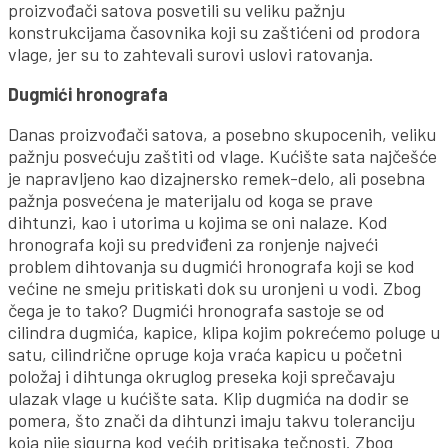
proizvođači satova posvetili su veliku pažnju
konstrukcijama časovnika koji su zaštićeni od prodora
vlage, jer su to zahtevali surovi uslovi ratovanja.
Dugmići hronografa
Danas proizvođači satova, a posebno skupocenih, veliku
pažnju posvećuju zaštiti od vlage. Kućište sata najčešće
je napravljeno kao dizajnersko remek-delo, ali posebna
pažnja posvećena je materijalu od koga se prave
dihtunzi, kao i utorima u kojima se oni nalaze. Kod
hronografa koji su predviđeni za ronjenje najveći
problem dihtovanja su dugmići hronografa koji se kod
većine ne smeju pritiskati dok su uronjeni u vodi. Zbog
čega je to tako? Dugmići hronografa sastoje se od
cilindra dugmića, kapice, klipa kojim pokrećemo poluge u
satu, cilindrične opruge koja vraća kapicu u početni
položaj i dihtunga okruglog preseka koji sprečavaju
ulazak vlage u kućište sata. Klip dugmića na dodir se
pomera, što znači da dihtunzi imaju takvu toleranciju
koja nije sigurna kod većih pritisaka tečnosti. Zbog