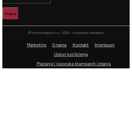
Prijava
© Kronomedia d.o.o. 2025 – sva prava zadržana.
Marketing
O nama
Kontakt
Impresum
Uslovi korišćenja
Plaćanje i isporuka štampanih izdanja