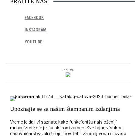
PRATITE NAS
FACEBOOK
INSTAGRAM
YOUTUBE
- OGLAS -
Upoznajte se sa našim štampanim izdanjima
Vreme je da i vi saznate kako funkcionišu najsloženiji
mehanizmi koje je ljudski rod izumeo. Sve tajne visokog
časovničarstva, ali i brojni noviteti i zanimljivosti iz sveta