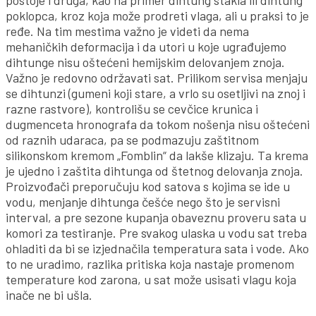
postoje i druga, kao na primer dihtung stakla ili dihtung
poklopca, kroz koja može prodreti vlaga, ali u praksi to je
ređe. Na tim mestima važno je videti da nema
mehaničkih deformacija i da utori u koje ugrađujemo
dihtunge nisu oštećeni hemijskim delovanjem znoja.
Važno je redovno održavati sat. Prilikom servisa menjaju
se dihtunzi (gumeni koji stare, a vrlo su osetljivi na znoj i
razne rastvore), kontrolišu se cevčice krunica i
dugmenceta hronografa da tokom nošenja nisu oštećeni
od raznih udaraca, pa se podmazuju zaštitnom
silikonskom kremom „Fomblin“ da lakše klizaju. Ta krema
je ujedno i zaštita dihtunga od štetnog delovanja znoja.
Proizvođači preporučuju kod satova s kojima se ide u
vodu, menjanje dihtunga češće nego što je servisni
interval, a pre sezone kupanja obaveznu proveru sata u
komori za testiranje. Pre svakog ulaska u vodu sat treba
ohladiti da bi se izjednačila temperatura sata i vode. Ako
to ne uradimo, razlika pritiska koja nastaje promenom
temperature kod zarona, u sat može usisati vlagu koja
inače ne bi ušla.