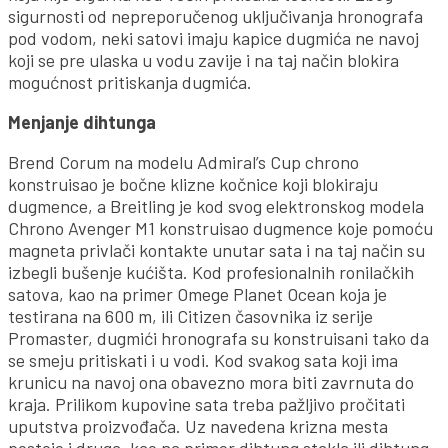
sigurnosti od nepreporučenog uključivanja hronografa
pod vodom, neki satovi imaju kapice dugmića ne navoj
koji se pre ulaska u vodu zavije i na taj način blokira
mogućnost pritiskanja dugmića.
Menjanje dihtunga
Brend Corum na modelu Admiral’s Cup chrono
konstruisao je bočne klizne kočnice koji blokiraju
dugmence, a Breitling je kod svog elektronskog modela
Chrono Avenger M1 konstruisao dugmence koje pomoću
magneta privlači kontakte unutar sata i na taj način su
izbegli bušenje kućišta. Kod profesionalnih ronilačkih
satova, kao na primer Omege Planet Ocean koja je
testirana na 600 m, ili Citizen časovnika iz serije
Promaster, dugmići hronografa su konstruisani tako da
se smeju pritiskati i u vodi. Kod svakog sata koji ima
krunicu na navoj ona obavezno mora biti zavrnuta do
kraja. Prilikom kupovine sata treba pažljivo pročitati
uputstva proizvođača. Uz navedena krizna mesta