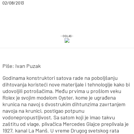
02/08/2013
- OGLAS -
Piše: Ivan Puzak
Godinama konstruktori satova rade na poboljšanju
dihtovanja koristeći nove materijale i tehnologije kako bi
udovoljili potrošačima. Među prvima u prošlom veku
Rolex je svojim modelom Oyster, kome je ugrađena
krunica na navoj s dvostrukim dihtunzima zavrtanjem
navoja na krunici, postigao potpunu
vodonepropustljivost. Sa satom koji je imao takvu
zaštitu od vlage, plivačica Mercedes Glajce preplivala je
1927. kanal La Manš. U vreme Drugog svetskog rata