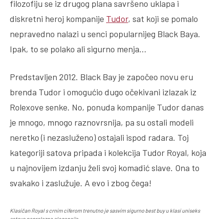
filozofiju se iz drugog plana savršeno uklapa i
diskretni heroj kompanije
Tudor
, sat koji se pomalo
nepravedno nalazi u senci popularnijeg Black Baya.
Ipak, to se polako ali sigurno menja…
Predstavljen 2012. Black Bay je započeo novu eru
brenda Tudor i omogućio dugo očekivani izlazak iz
Rolexove senke. No, ponuda kompanije Tudor danas
je mnogo, mnogo raznovrsnija, pa su ostali modeli
neretko (i nezasluženo) ostajali ispod radara. Toj
kategoriji satova pripada i kolekcija Tudor Royal, koja
u najnovijem izdanju želi svoj komadić slave. Ona to
svakako i zaslužuje. A evo i zbog čega!
Klasičan Royal s crnim ciferom trenutno je sasvim sigurno best buy u klasi uniseks
satova neprolazne elegancije