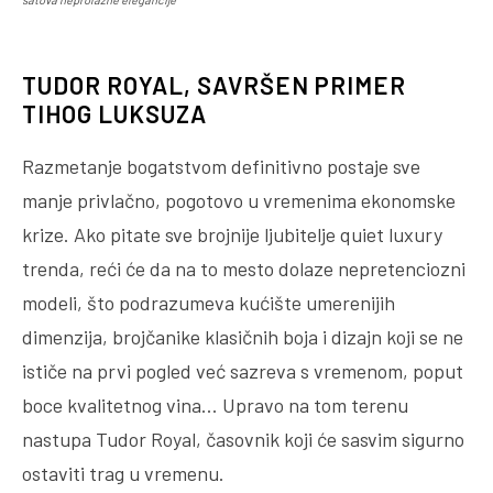
TUDOR ROYAL, SAVRŠEN PRIMER
TIHOG LUKSUZA
Razmetanje bogatstvom definitivno postaje sve
manje privlačno, pogotovo u vremenima ekonomske
krize. Ako pitate sve brojnije ljubitelje quiet luxury
trenda, reći će da na to mesto dolaze nepretenciozni
modeli, što podrazumeva kućište umerenijih
dimenzija, brojčanike klasičnih boja i dizajn koji se ne
ističe na prvi pogled već sazreva s vremenom, poput
boce kvalitetnog vina… Upravo na tom terenu
nastupa Tudor Royal, časovnik koji će sasvim sigurno
ostaviti trag u vremenu.