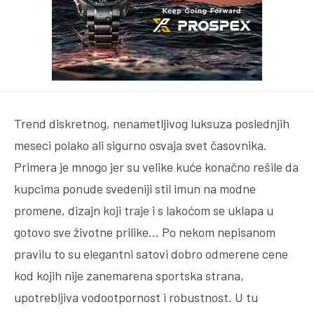
Trend diskretnog, nenametljivog luksuza poslednjih
meseci polako ali sigurno osvaja svet časovnika.
Primera je mnogo jer su velike kuće konačno rešile da
kupcima ponude svedeniji stil imun na modne
promene, dizajn koji traje i s lakoćom se uklapa u
gotovo sve životne prilike… Po nekom nepisanom
pravilu to su elegantni satovi dobro odmerene cene
kod kojih nije zanemarena sportska strana,
upotrebljiva vodootpornost i robustnost. U tu