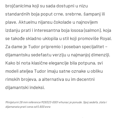
brojčanicima koji su sada dostupni u nizu
standardnih boja poput crne, srebrne, šampanj ili
plave. Aktuelnu nijansu čokolade u najnovijem
izdanju prati i interesantna boja lososa (salmon), koja
se takođe skladno uklopila u stil koji promoviše Royal.
Za dame je Tudor pripremio i poseban specijalitet –
dijamantsku sedefastu verziju u najmanjoj dimenziji.
Kako bi nota klasične elegancije bila potpuna, svi
modeli ateljea Tudor imaju satne oznake u obliku
rimskih brojeva, a alternativa su im decentni
dijamantski indeksi.
Minijaturni 28 mm reference M28323-0001 vrhunac je ponude. Spoj sedefa, zlata i
dijamanata prati cena od 5.600 evra