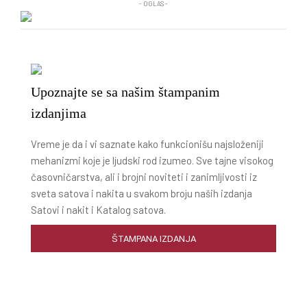
- OGLAS -
Upoznajte se sa našim štampanim
izdanjima
Vreme je da i vi saznate kako funkcionišu najsloženiji
mehanizmi koje je ljudski rod izumeo. Sve tajne visokog
časovničarstva, ali i brojni noviteti i zanimljivosti iz
sveta satova i nakita u svakom broju naših izdanja
Satovi i nakit i Katalog satova.
ŠTAMPANA IZDANJA