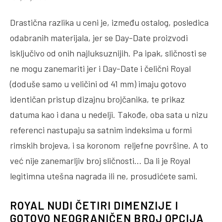
Drastična razlika u ceni je, između ostalog, posledica
odabranih materijala, jer se Day-Date proizvodi
isključivo od onih najluksuznijih. Pa ipak, sličnosti se
ne mogu zanemariti jer i Day-Date i čelični Royal
(doduše samo u veličini od 41 mm) imaju gotovo
identičan pristup dizajnu brojčanika, te prikaz
datuma kao i dana u nedelji. Takođe, oba sata u nizu
referenci nastupaju sa satnim indeksima u formi
rimskih brojeva, i sa koronom reljefne površine. A to
već nije zanemarljiv broj sličnosti… Da li je Royal
legitimna utešna nagrada ili ne, prosudićete sami.
ROYAL NUDI ČETIRI DIMENZIJE I
GOTOVO NEOGRANIČEN BROJ OPCIJA