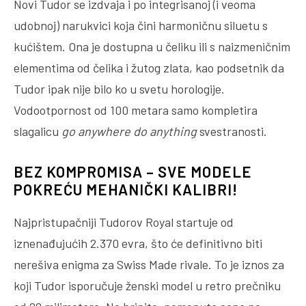
Novi Tudor se izdvaja i po integrisanoj (i veoma
udobnoj) narukvici koja čini harmoničnu siluetu s
kućištem. Ona je dostupna u čeliku ili s naizmeničnim
elementima od čelika i žutog zlata, kao podsetnik da
Tudor ipak nije bilo ko u svetu horologije.
Vodootpornost od 100 metara samo kompletira
slagalicu
go anywhere do anything
svestranosti.
BEZ KOMPROMISA – SVE MODELE
POKREĆU MEHANIČKI KALIBRI!
Najpristupačniji Tudorov Royal startuje od
iznenađujućih 2.370 evra, što će definitivno biti
nerešiva enigma za Swiss Made rivale. To je iznos za
koji Tudor isporučuje ženski model u retro prečniku