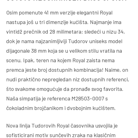
Osim pomenute 41 mm verzije elegantni Royal
nastupa još u tri dimenzije kućišta. Najmanje ima
vintidž prečnik od 28 milimetara; sledeći u nizu 34,
dok je nama najzanimljiviji Tudorov uniseks model
dijagonale 38 mm koja se u velikom stilu vratila na
scenu. Ipak, teren na kojem Royal zaista nema
premca jeste broj dostupnih kombinacija! Naime, on
nudi praktično nepregledan niz dostupnih referenci,
što svakome omogućuje da pronađe svog favorita.
Naša simpatija je referenca M28503-0007 s
čokoladnim brojčanikom i dvobojnim kućištem.
Nova linija Tudorovih Royal časovnika usvojila je
sofisticirani motiv sunčevih zraka na klasičnim