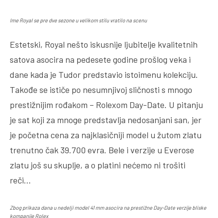
Ime Royal se pre dve sezone u velikom stilu vratilo na scenu
Estetski, Royal nešto iskusnije ljubitelje kvalitetnih
satova asocira na pedesete godine prošlog veka i
dane kada je Tudor predstavio istoimenu kolekciju.
Takođe se ističe po nesumnjivoj sličnosti s mnogo
prestižnijim rođakom – Rolexom Day-Date. U pitanju
je sat koji za mnoge predstavlja nedosanjani san, jer
je početna cena za najklasičniji model u žutom zlatu
trenutno čak 39.700 evra. Bele i verzije u Everose
zlatu još su skuplje, a o platini nećemo ni trošiti
reči…
Zbog prikaza dana u nedelji model 41 mm asocira na prestižne Day-Date verzije bliske
kompanije Rolex