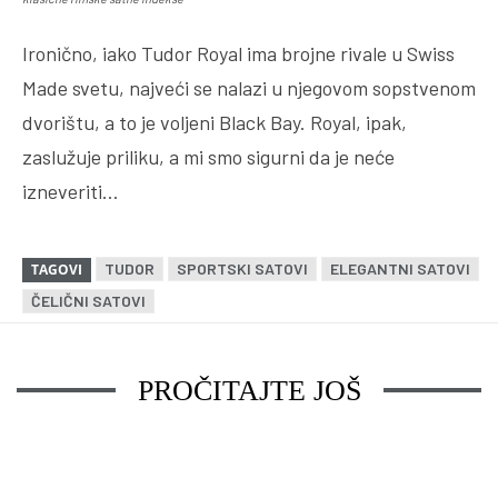
Ironično, iako Tudor Royal ima brojne rivale u Swiss
Made svetu, najveći se nalazi u njegovom sopstvenom
dvorištu, a to je voljeni Black Bay. Royal, ipak,
zaslužuje priliku, a mi smo sigurni da je neće
izneveriti…
TUDOR
SPORTSKI SATOVI
ELEGANTNI SATOVI
TAGOVI
ČELIČNI SATOVI
PROČITAJTE JOŠ