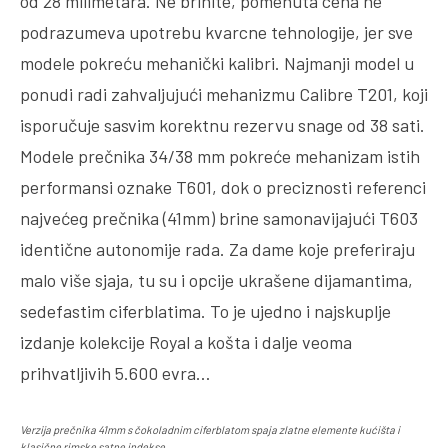
od 28 milimetara. Ne brinite, pomenuta cena ne
podrazumeva upotrebu kvarcne tehnologije, jer sve
modele pokreću mehanički kalibri. Najmanji model u
ponudi radi zahvaljujući mehanizmu Calibre T201, koji
isporučuje sasvim korektnu rezervu snage od 38 sati.
Modele prečnika 34/38 mm pokreće mehanizam istih
performansi oznake T601, dok o preciznosti referenci
najvećeg prečnika (41mm) brine samonavijajući T603
identične autonomije rada. Za dame koje preferiraju
malo više sjaja, tu su i opcije ukrašene dijamantima,
sedefastim ciferblatima. To je ujedno i najskuplje
izdanje kolekcije Royal a košta i dalje veoma
prihvatljivih 5.600 evra…
Verzija prečnika 41mm s čokoladnim ciferblatom spaja zlatne elemente kućišta i
klasične rimske satne indekse