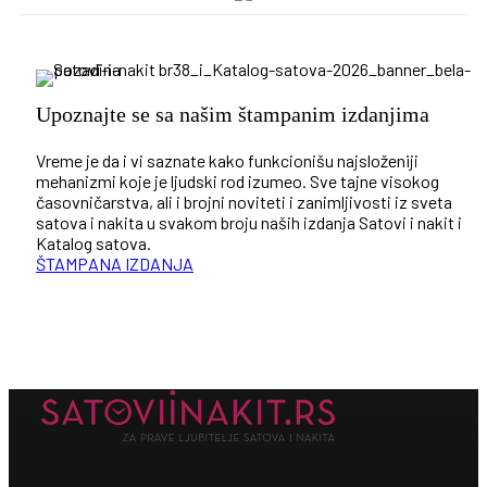
Upoznajte se sa našim štampanim izdanjima
Vreme je da i vi saznate kako funkcionišu najsloženiji
mehanizmi koje je ljudski rod izumeo. Sve tajne visokog
časovničarstva, ali i brojni noviteti i zanimljivosti iz sveta
satova i nakita u svakom broju naših izdanja Satovi i nakit i
Katalog satova.
ŠTAMPANA IZDANJA