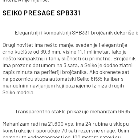
SEIKO PRESAGE SPB331
Elegantniji i kompaktniji SPB331 brojčanik dekoriše 
Drugi novitet ima nešto manje, svedenije i elegantnije
crno kućište od 39,3 mm, visine 11,1 milimetar. Iako je
nešto kompaktniji i tanji, sličnosti su primetne. Brojčanik
ima prozor s datumom na 3 sata, a Seiko je dodao zlatni
zapis minuta na periferiji brojčanika. Ako okrenete sat,
na pozornicu stupa automatski Seiko 6R35 kalibar s
manuelnim navijanjem koji poznajemo iz niza drugih
Seiko modela.
Transparentno staklo prikazuje mehanizam 6R35
Mehanizam radi na 21.600 vps, ima 24 rubina u sklopu
konstrukcije i isporučuje 70 sati rezervne snage. Osim
pomenute vodootpornosti od 100 metara satovi su