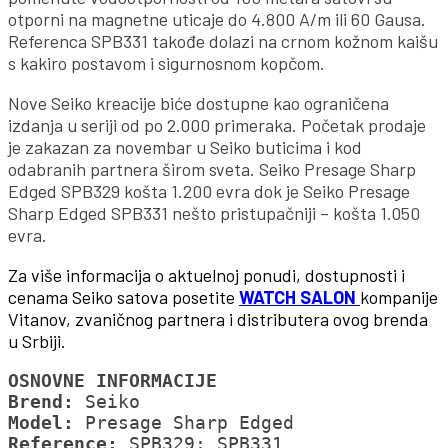
otporni na magnetne uticaje do 4.800 A/m ili 60 Gausa.
Referenca SPB331 takođe dolazi na crnom kožnom kaišu
s kakiro postavom i sigurnosnom kopčom.
Nove Seiko kreacije biće dostupne kao ograničena
izdanja u seriji od po 2.000 primeraka. Početak prodaje
je zakazan za novembar u Seiko buticima i kod
odabranih partnera širom sveta. Seiko Presage Sharp
Edged SPB329 košta 1.200 evra dok je Seiko Presage
Sharp Edged SPB331 nešto pristupačniji – košta 1.050
evra.
Za više informacija o aktuelnoj ponudi, dostupnosti i
cenama Seiko satova posetite
WATCH SALON
kompanije
Vitanov, zvaničnog partnera i distributera ovog brenda
u Srbiji.
OSNOVNE INFORMACIJE
Brend:
Model:
Reference: