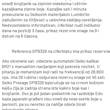
smeđi brojčanik sa zlatnim indeksima i oštrim
kazaljkama zlatne boje. Kazaljke sati i minuta
presvučene su Seikovim materijalom Lumibrite
zaduženim za čitljivost u uslovima slabijeg osvetljenja.
Nedvosmisleno informativan, ciferblat nudi indikator
dana na poziciji 3 časa, prikaz rezervne snage na 9 i
datum na 6 časova.
Referenca SPB329 na ciferblatu ima prikaz rezervne
Ako okrenete sat, videćete automatski Seiko kalibar
6R21 s manuelnim navijanjem koji pokreće novitet. U
pitanju je mehanizam koji radi na frekvenciji od 28.800
vps, ima 29 rubina i osigurava rezervu snage od 45 sati.
Seiko Presage SPB329 isporučuje se na crnom kožnom
kaišu čija je zadnja strana iste kakiro boje kao i
brojčanik. Ovo je još jedan podsetnik na razdoblje Edo
kada japanski građani nisu smeli da nose svetle boje u
javnosti, pa su neretko za naličje odeće birali
intenzivnije nijanse.