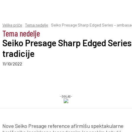
Velike priče
Tema nedelje
Seiko Presage Sharp Edged Series – ambasado
Tema nedelje
Seiko Presage Sharp Edged Serie
tradicije
11/10/2022
- OGLAS -
Nove Seiko Presage reference afirmišu spektakularne