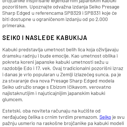
brojčanike inspirisane legendarnim japanskim kabuki
pozorištem. Upoznajte odvažna izdanja Seiko Presage
Sharp Edged u referencama SPB329 i SPB331 koje će
biti dostupne u ograničenom izdanju od po 2.000
primeraka.
SEIKO I NASLEĐE KABUKIJA
Kabuki predstavlja umetnost belih lica koja oživljavaju
dramsku radnju i bude emocije. Kao umetnost oblika i
pokreta koreni japanske kabuki umetnosti sežu u
razdoblje Edo i 17. vek. Ovaj tradicionalni pozorišni izraz
i danas je vrlo popularan u Zemlji izlazećeg sunca, pa je
za stvaranje dva nova Presage Sharp Edged modela
Seiko udružio snage s Ebizom Ičikavom, verovatno
najistaknutijim i najuticajnijim japanskim kabuki
glumcem.
Estetski, oba noviteta računaju na kućište od
nerđajućeg čelika s crnim tvrdim premazom.
Seiko
je svu
pažnju usmerio na raskošne brojčanike pa kabuki modeli