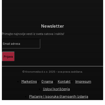
Newsletter
Primajte najnovije vesti iz sveta satova i nakita!
Prijava
© Kronomedia d.o.o. 2025 – sva prava zadržana.
Marketing
O nama
Kontakt
Impresum
Uslovi korišćenja
Plaćanje i isporuka štampanih izdanja