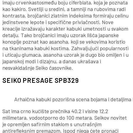
imaju crvenkastosmeđu boju ciferblata, koja je poznata
kao kakiro. Svetliji u sredini, a tamniji na rubovima radi
kontrasta, brojčanici zlatnim indeksima formiraju celinu
jedinstvene lepote i specifične privlačnosti. Nove
kreacije izražavaju karakter kabuki umetnosti u svakom
detalju. Tako brojčanici imaju uzorak lišća japanske
konoplje poznat kao asanoha, koji se vekovima koristio
na tkaninama kabuki kostima. Zahvaljujući popularnosti
i uticaju glumaca, asanoha uzorak je dugo bio omiljen i u
japanskoj modi i dizajnu, a danas ukrašava i
nesvakidašnje Seiko časovnike.
SEIKO PRESAGE SPB329
Arhaična kabuki pozorišna scena bojama i detaljima b
Sat ima crno kućište prečnika 40,2 i visine 12,2
milimetara, vodootporno do 100 metara. Seikov novitet
je opremljen safirnim staklom s unutrašnjim
antirefleksnim premazom. Ispod njega ćete pronaći