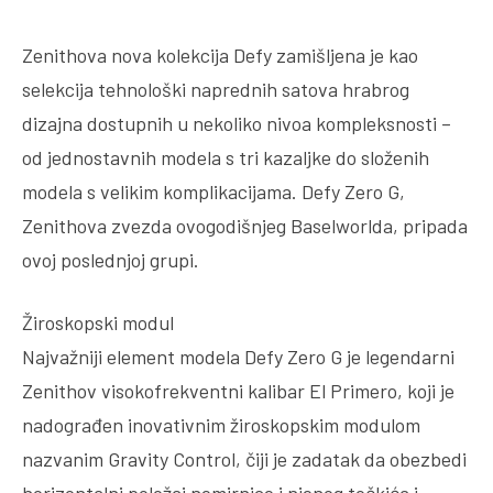
Zenithova nova kolekcija Defy zamišljena je kao
selekcija tehnološki naprednih satova hrabrog
dizajna dostupnih u nekoliko nivoa kompleksnosti –
od jednostavnih modela s tri kazaljke do složenih
modela s velikim komplikacijama. Defy Zero G,
Zenithova zvezda ovogodišnjeg Baselworlda, pripada
ovoj poslednjoj grupi.
Žiroskopski modul
Najvažniji element modela Defy Zero G je legendarni
Zenithov visokofrekventni kalibar El Primero, koji je
nadograđen inovativnim žiroskopskim modulom
nazvanim Gravity Control, čiji je zadatak da obezbedi