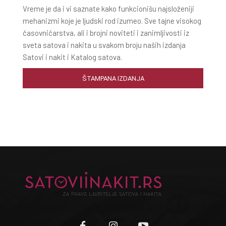
Vreme je da i vi saznate kako funkcionišu najsloženiji
mehanizmi koje je ljudski rod izumeo. Sve tajne visokog
časovničarstva, ali i brojni noviteti i zanimljivosti iz
sveta satova i nakita u svakom broju naših izdanja
Satovi i nakit i Katalog satova.
ŠTAMPANA IZDANJA