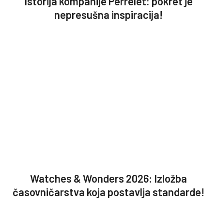
Istorija kompanije Perrelet: pokret je
nepresušna inspiracija!
Watches & Wonders 2026: Izložba
časovničarstva koja postavlja standarde!