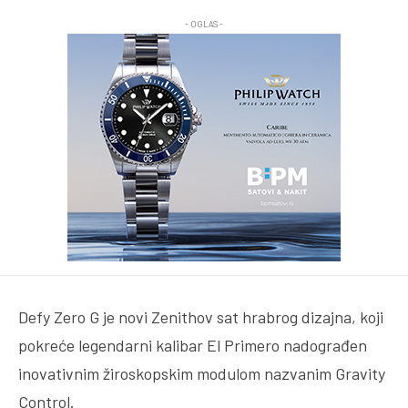
- OGLAS -
Defy Zero G je novi Zenithov sat hrabrog dizajna, koji
pokreće legendarni kalibar El Primero nadograđen
inovativnim žiroskopskim modulom nazvanim Gravity
Control.