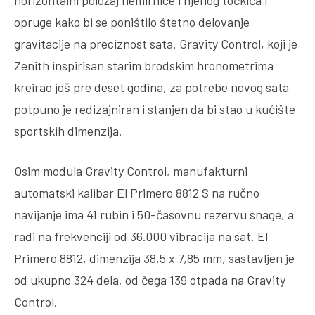
horizontalni položaj nemirnice i njenog točkića i
opruge kako bi se poništilo štetno delovanje
gravitacije na preciznost sata. Gravity Control, koji je
Zenith inspirisan starim brodskim hronometrima
kreirao još pre deset godina, za potrebe novog sata
potpuno je redizajniran i stanjen da bi stao u kućište
sportskih dimenzija.
Osim modula Gravity Control, manufakturni
automatski kalibar El Primero 8812 S na ručno
navijanje ima 41 rubin i 50-časovnu rezervu snage, a
radi na frekvenciji od 36.000 vibracija na sat. El
Primero 8812, dimenzija 38,5 x 7,85 mm, sastavljen je
od ukupno 324 dela, od čega 139 otpada na Gravity
Control.