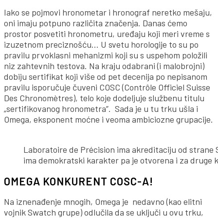
Iako se pojmovi hronometar i hronograf neretko mešaju,
oni imaju potpuno različita značenja. Danas ćemo
prostor posvetiti hronometru, uređaju koji meri vreme s
izuzetnom preciznošću… U svetu horologije to su po
pravilu prvoklasni mehanizmi koji su s uspehom položili
niz zahtevnih testova. Na kraju odabrani (i malobrojni)
dobiju sertifikat koji više od pet decenija po nepisanom
pravilu isporučuje čuveni COSC (Contrôle Officiel Suisse
Des Chronomètres), telo koje dodeljuje službenu titulu
„sertifikovanog hronometra”. Sada je u tu trku ušla i
Omega, eksponent moćne i veoma ambiciozne grupacije.
Laboratoire de Précision ima akreditaciju od strane
ima demokratski karakter pa je otvorena i za druge
OMEGA KONKURENT COSC-A!
Na iznenađenje mnogih, Omega je nedavno (kao elitni
vojnik Swatch grupe) odlučila da se uključi u ovu trku,