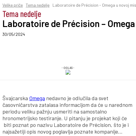
Velike priče
Tema nedelje
Laboratoire de Précision - Omega u novoj misi
Tema nedelje
Laboratoire de Précision – Omega 
30/05/2024
- OGLAS -
Švajcarska
Omega
nedavno je odlučila da svet
časovničarstva zatalasa informacijom da će u narednom
periodu veliku pažnju usmeriti na samostalno
hronometrijsko testiranje. U pitanju je projekat koji će
biti poznat po nazivu Laboratoire de Précision, što je i
najsažetiji opis novog poglavlja poznate kompanije…