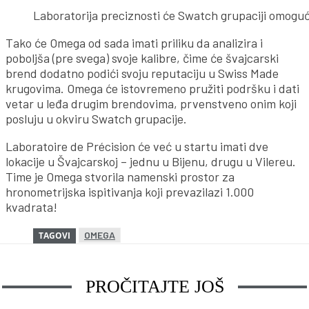
Laboratorija preciznosti će Swatch grupaciji omogući
Tako će Omega od sada imati priliku da analizira i
poboljša (pre svega) svoje kalibre, čime će švajcarski
brend dodatno podići svoju reputaciju u Swiss Made
krugovima. Omega će istovremeno pružiti podršku i dati
vetar u leđa drugim brendovima, prvenstveno onim koji
posluju u okviru Swatch grupacije.
Laboratoire de Précision će već u startu imati dve
lokacije u Švajcarskoj – jednu u Bijenu, drugu u Vilereu.
Time je Omega stvorila namenski prostor za
hronometrijska ispitivanja koji prevazilazi 1.000
kvadrata!
OMEGA
TAGOVI
PROČITAJTE JOŠ