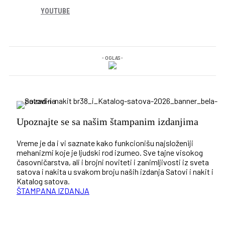
YOUTUBE
- OGLAS -
Upoznajte se sa našim štampanim izdanjima
Vreme je da i vi saznate kako funkcionišu najsloženiji
mehanizmi koje je ljudski rod izumeo. Sve tajne visokog
časovničarstva, ali i brojni noviteti i zanimljivosti iz sveta
satova i nakita u svakom broju naših izdanja Satovi i nakit i
Katalog satova.
ŠTAMPANA IZDANJA