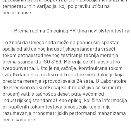
temperaturnih varijacija, koji po pravilu utiču na
performanse.
Prema rečima Omeginog PR tima novi sistem testiran
To znači da Omega sada može da ponudi širi spektar
opcija od aktuelnog industrijskog standarda vršeći
tokom petnaestodnevnog testiranja tačnija merenja
prema standardu ISO 3159. Merenja će biti apsolutno
sveobuhvatna, i, što je najvažnije, kontinuirana tokom
svih 15 dana – za razliku od trenutne metodologije koja
precizna merenja sprovodi svaka 24 sata. U Laboratoire
de Précision svaki otkucaj kalibra pažljivo će se meriti i
procenjivati, s tačnošću deset puta većom od
industrijskog standarda! Kao epilog, količina informacija
prikupljenih tokom testova omogućuje temeljnije
razumevanje hronometrijskih performansi mehanizama
nego ikada pre…