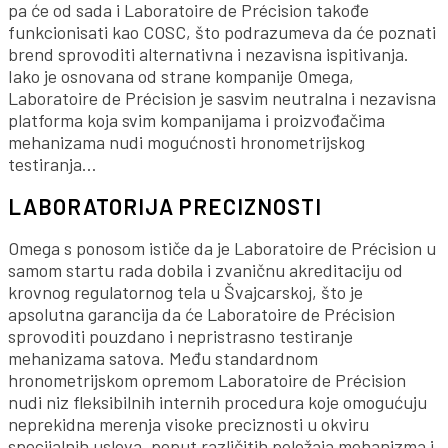
pa će od sada i Laboratoire de Précision takođe
funkcionisati kao COSC, što podrazumeva da će poznati
brend sprovoditi alternativna i nezavisna ispitivanja.
Iako je osnovana od strane kompanije Omega,
Laboratoire de Précision je sasvim neutralna i nezavisna
platforma koja svim kompanijama i proizvođačima
mehanizama nudi mogućnosti hronometrijskog
testiranja…
LABORATORIJA PRECIZNOSTI
Omega s ponosom ističe da je Laboratoire de Précision u
samom startu rada dobila i zvaničnu akreditaciju od
krovnog regulatornog tela u Švajcarskoj, što je
apsolutna garancija da će Laboratoire de Précision
sprovoditi pouzdano i nepristrasno testiranje
mehanizama satova. Među standardnom
hronometrijskom opremom Laboratoire de Précision
nudi niz fleksibilnih internih procedura koje omogućuju
neprekidna merenja visoke preciznosti u okviru
specijalnih uslova, poput različitih položaja mehanizma i