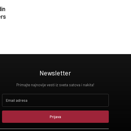
din
ers
Newsletter
Primajte najnovije vesti iz sveta satova i nakita!
Prijava