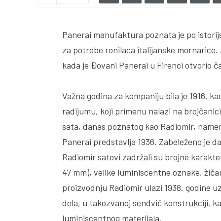
Panerai manufaktura poznata je po istorij
za potrebe ronilaca italijanske mornarice. 
kada je Đovani Panerai u Firenci otvorio č
Važna godina za kompaniju bila je 1916, ka
radijumu, koji primenu nalazi na brojčani
sata, danas poznatog kao Radiomir, name
Panerai predstavlja 1936. Zabeleženo je da
Radiomir satovi zadržali su brojne karakte
47 mm), velike luminiscentne oznake, žiča
proizvodnju Radiomir ulazi 1938. godine uz
dela, u takozvanoj sendvič konstrukciji, k
luminiscentnog materijala.