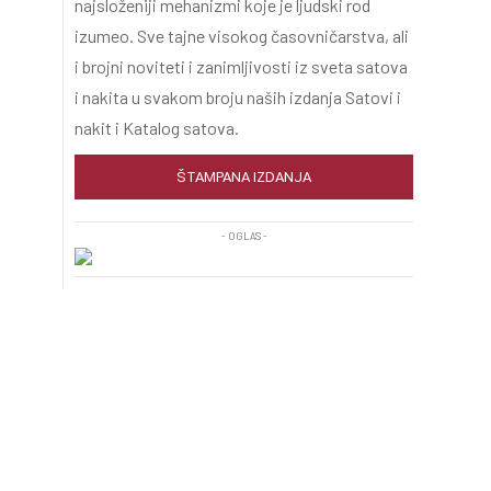
najsloženiji mehanizmi koje je ljudski rod
izumeo. Sve tajne visokog časovničarstva, ali
i brojni noviteti i zanimljivosti iz sveta satova
i nakita u svakom broju naših izdanja Satovi i
nakit i Katalog satova.
ŠTAMPANA IZDANJA
- OGLAS -