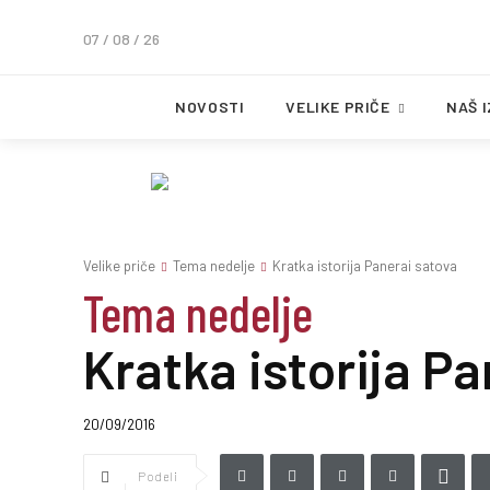
07 / 08 / 26
NOVOSTI
VELIKE PRIČE
NAŠ 
Velike priče
Tema nedelje
Kratka istorija Panerai satova
Tema nedelje
Kratka istorija P
20/09/2016
Podeli