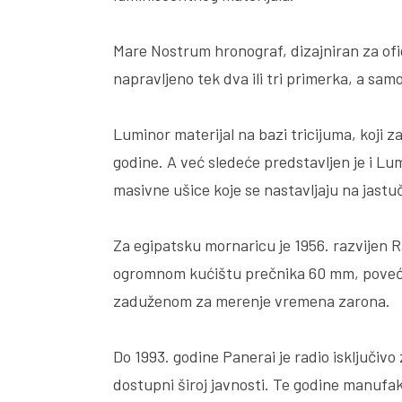
Mare Nostrum hronograf, dizajniran za ofic
napravljeno tek dva ili tri primerka, a sam
Luminor materijal na bazi tricijuma, koji z
godine. A već sledeće predstavljen je i Lu
masivne ušice koje se nastavljaju na jastu
Za egipatsku mornaricu je 1956. razvijen R
ogromnom kućištu prečnika 60 mm, poveća
zaduženom za merenje vremena zarona.
Do 1993. godine Panerai je radio isključivo 
dostupni široj javnosti. Te godine manufak