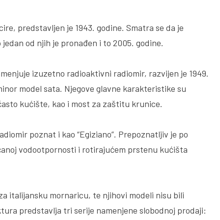
ire, predstavljen je 1943. godine. Smatra se da je
o jedan od njih je pronađen i to 2005. godine.
amenjuje izuzetno radioaktivni radiomir, razvijen je 1949.
minor model sata. Njegove glavne karakteristike su
často kućište, kao i most za zaštitu krunice.
adiomir poznat i kao “Egiziano”. Prepoznatljiv je po
noj vodootpornosti i rotirajućem prstenu kućišta
za italijansku mornaricu, te njihovi modeli nisu bili
tura predstavlja tri serije namenjene slobodnoj prodaji: