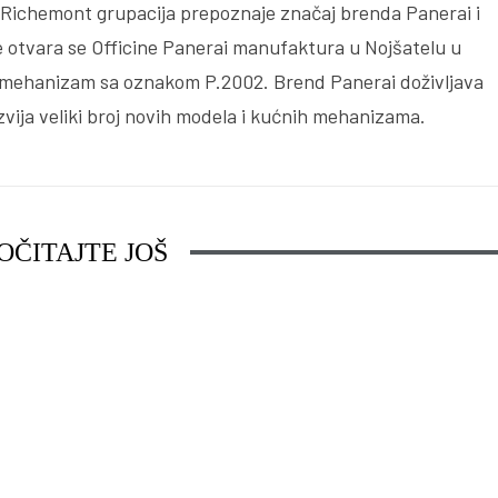
Richemont grupacija prepoznaje značaj brenda Panerai i
je otvara se Officine Panerai manufaktura u Nojšatelu u
ni mehanizam sa oznakom P.2002. Brend Panerai doživljava
zvija veliki broj novih modela i kućnih mehanizama.
OČITAJTE JOŠ