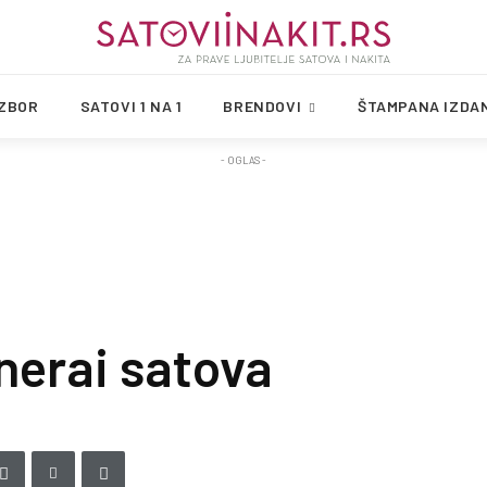
IZBOR
SATOVI 1 NA 1
BRENDOVI
ŠTAMPANA IZDA
- OGLAS -
anerai satova