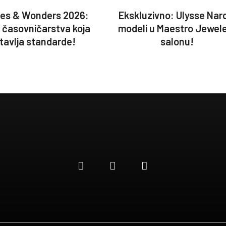
es & Wonders 2026:
Ekskluzivno: Ulysse Nar
a časovničarstva koja
modeli u Maestro Jewel
tavlja standarde!
salonu!