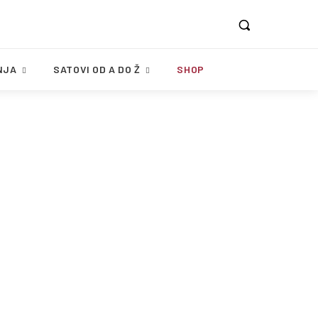
NJA
SATOVI OD A DO Ž
SHOP