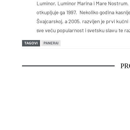
Luminor, Luminor Marina i Mare Nostrum. 
otkupljuje ga 1997. Nekoliko godina kasni
Švajcarskoj, a 2005. razvijen je prvi kuć
sve veću popularnost i svetsku slavu te ra
TAGOVI
PANERAI
PR