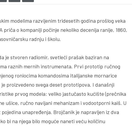
skim modelima razvijenim tridesetih godina prošlog veka
A priča o kompaniji počinje nekoliko decenija ranije, 1860,
asovničarsku radnju i školu.
da je stvoren radiomir, svetleći prašak baziran na
cima raznih mernih instrumenata. Prvi prototip ručnog
njenog roniocima komandosima italijanske mornarice
 je proizvedeno svega deset prototipova. I današnji
ristike prvog modela: veliko jastučasto kućište (prečnika
ne ušice, ručno navijani mehanizam i vodootporni kaiš. U
 pojedina unapređenja. Brojčanik je napravljen iz dva
ako bi na njega bilo moguće naneti veću količinu