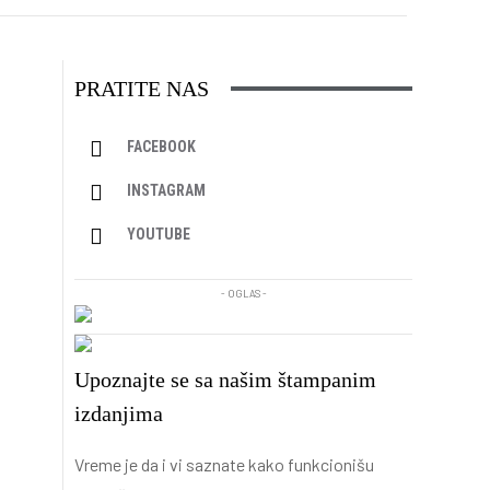
PRATITE NAS
FACEBOOK
INSTAGRAM
YOUTUBE
- OGLAS -
Upoznajte se sa našim štampanim
izdanjima
Vreme je da i vi saznate kako funkcionišu