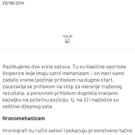
20/06/2014
- OGLAS -
Razlikujemo dve vrste satova. Tu su klasične sportske
štoperice koje imaju satni mehanizam – on meri samo
zadato vreme (počinje pritiskom na dugme start,
zaustavlja se pritiskom na stop za merenje traženog
rezultata, a ponovnim pritiskom dugmića vraćamo
kazaljku na početnu poziciju, tj. na 0) i najčešće su
veličine džepnog sata.
Hronomehanizam
Hronografi su ručni satovi i pokazuju prvenstveno tačno