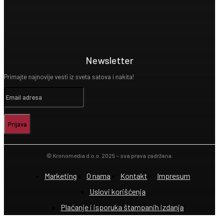
Newsletter
Primajte najnovije vesti iz sveta satova i nakita!
Prijava
© Kronomedia d.o.o. 2025 – sva prava zadržana.
Marketing
O nama
Kontakt
Impresum
Uslovi korišćenja
Plaćanje i isporuka štampanih izdanja