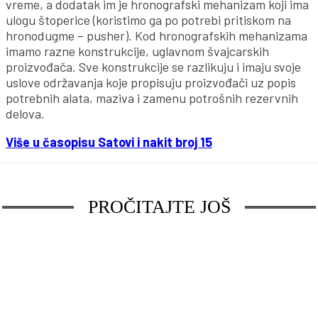
vreme, a dodatak im je hronografski mehanizam koji ima
ulogu štoperice (koristimo ga po potrebi pritiskom na
hronodugme – pusher). Kod hronografskih mehanizama
imamo razne konstrukcije, uglavnom švajcarskih
proizvođača. Sve konstrukcije se razlikuju i imaju svoje
uslove održavanja koje propisuju proizvođači uz popis
potrebnih alata, maziva i zamenu potrošnih rezervnih
delova.
Više u časopisu Satovi i nakit broj 15
PROČITAJTE JOŠ