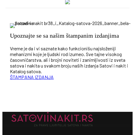
Upoznajte se sa našim štampanim izdanjima
Vreme je da i vi saznate kako funkcionišu najsloženiji
mehanizmi koje je ljudski rod izumeo. Sve tajne visokog
časovničarstva, ali i brojni noviteti i zanimljivosti iz sveta
satova i nakita u svakom broju naših izdanja Satovi i nakit i
Katalog satova.
ŠTAMPANA IZDANJA