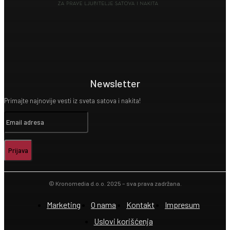
Newsletter
Primajte najnovije vesti iz sveta satova i nakita!
Prijava
© Kronomedia d.o.o. 2025 – sva prava zadržana.
Marketing
O nama
Kontakt
Impresum
Uslovi korišćenja