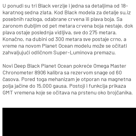
U ponudi su tri Black verzije i jedna sa detaljima od 18-
karatnog sedna zlata. Kod Black modela za detalje su,iz
posebnih razloga, odabrane crvena ili plava boja. Sa
zaronom dubljim od pet metara crvena boja nestaje, dok
plava ostaje poslednja vidljiva, sve do 275 metara.
Konačno, na dubini od 300 metara sve postaje crno, a
vreme na novom Planet Ocean modelu može se očitati
zahvaljujući odličnom Super-Luminova premazu.
Novi Deep Black Planet Ocean pokreće Omega Master
Chronometer 8906 kalibra sa rezervom snage od 60
časova. Pored toga mehanizam je otporan na magnetna
polja jačine do 15.000 gausa. Postoji i funkcija prikaza
GMT vremena koje se očitava na prstenu oko brojčanika.