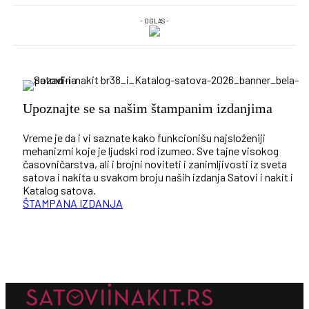
- OGLAS -
Upoznajte se sa našim štampanim izdanjima
Vreme je da i vi saznate kako funkcionišu najsloženiji
mehanizmi koje je ljudski rod izumeo. Sve tajne visokog
časovničarstva, ali i brojni noviteti i zanimljivosti iz sveta
satova i nakita u svakom broju naših izdanja Satovi i nakit i
Katalog satova.
ŠTAMPANA IZDANJA