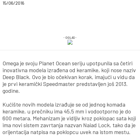
15/06/2016
- OGLAS -
Omega je svoju Planet Ocean seriju upotpunila sa četiri
inovativna modela izrađena od keramike, koji nose naziv
Deep Black. Ovo je bio očekivan korak, imajući u vidu da
je prvi keramički Speedmaster predstavljen još 2013.
godine.
Kućište novih modela izrađuje se od jednog komada
keramike, u prečniku ima 45,5 mm i vodootporno je do
600 metara. Mehanizam je vidljiv kroz poklopac sata koji
ima novi sistem zavrtanja nazvan Naiad Lock, tako da je
orijentacija natpisa na poklopcu uvek na istom mestu.