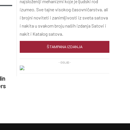
najsloženiji mehanizmi koje je ljudski rod
izumeo. Sve tajne visokog časovničarstva, ali
i brojni noviteti i zanimljivosti iz sveta satova
i nakita u svakom broju naših izdanja Satovi i
nakit i Katalog satova.
ŠTAMPANA IZDANJA
- OGLAS -
din
ers