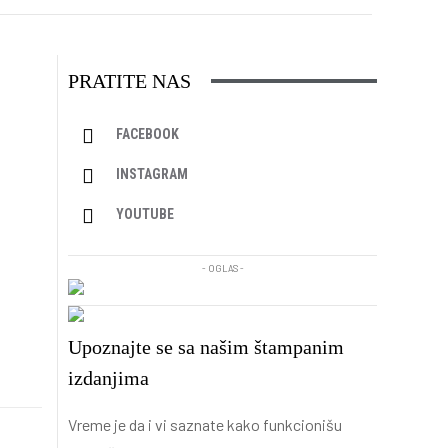
PRATITE NAS
FACEBOOK
INSTAGRAM
YOUTUBE
- OGLAS -
Upoznajte se sa našim štampanim
izdanjima
Vreme je da i vi saznate kako funkcionišu