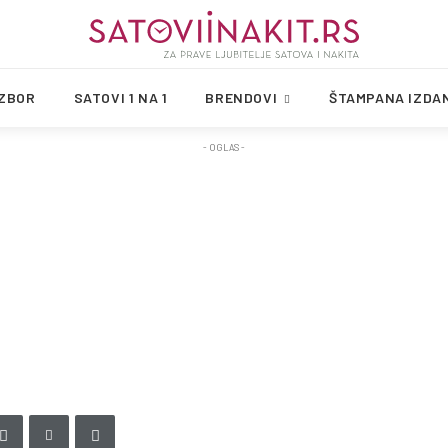
IZBOR
SATOVI 1 NA 1
BRENDOVI
ŠTAMPANA IZDA
- OGLAS -