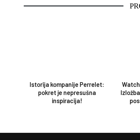
PR
Istorija kompanije Perrelet:
Watch
pokret je nepresušna
Izložb
inspiracija!
pos