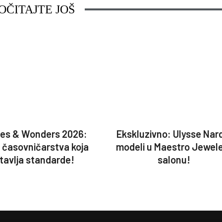
OČITAJTE JOŠ
es & Wonders 2026:
Ekskluzivno: Ulysse Nar
a časovničarstva koja
modeli u Maestro Jewel
tavlja standarde!
salonu!