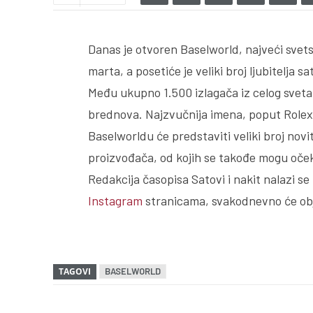
Danas je otvoren Baselworld, najveći svetsk
marta, a posetiće je veliki broj ljubitelja s
Među ukupno 1.500 izlagača iz celog svet
brednova. Najzvučnija imena, poput Rolexa
Baselworldu će predstaviti veliki broj nov
proizvođača, od kojih se takođe mogu očeki
Redakcija časopisa Satovi i nakit nalazi se 
Instagram
stranicama, svakodnevno će obja
TAGOVI
BASELWORLD