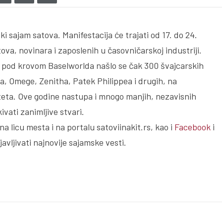
i sajam satova. Manifestacija će trajati od 17. do 24.
atova, novinara i zaposlenih u časovničarskoj industriji.
a pod krovom Baselworlda našlo se čak 300 švajcarskih
, Omege, Zenitha, Patek Philippea i drugih, na
iteta. Ove godine nastupa i mnogo manjih, nezavisnih
vati zanimljive stvari.
na licu mesta i na portalu satoviinakit.rs, kao i
Facebook
i
vljivati najnovije sajamske vesti.