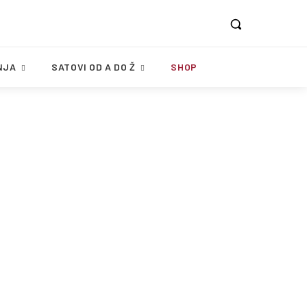
NJA
SATOVI OD A DO Ž
SHOP