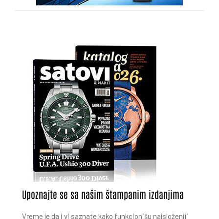
Upoznajte se sa našim štampanim izdanjima
Vreme je da i vi saznate kako funkcionišu najsloženiji