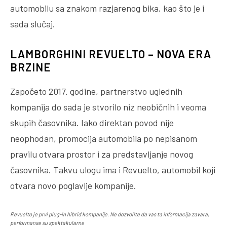
automobilu sa znakom razjarenog bika, kao što je i
sada slučaj.
LAMBORGHINI REVUELTO – NOVA ERA
BRZINE
Započeto 2017. godine, partnerstvo uglednih
kompanija do sada je stvorilo niz neobičnih i veoma
skupih časovnika. Iako direktan povod nije
neophodan, promocija automobila po nepisanom
pravilu otvara prostor i za predstavljanje novog
časovnika. Takvu ulogu ima i Revuelto, automobil koji
otvara novo poglavlje kompanije.
Revuelto je prvi plug-in hibrid kompanije. Ne dozvolite da vas ta informacija zavara,
performanse su spektakularne