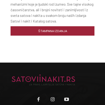
mehanizmi koje je ljudski rod izumeo. Sve tajne visokog
časovničarstva, ali i brojni noviteti i zanimljivosti iz
sveta satova i nakita u svakom broju naših izdanja
Satovi i nakit i Katalog satova.
ŠTAMPANA IZDANJA