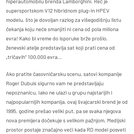
hiperautomobilu brenda Lamborghini. Reč je
supersportskom V12 hibridnom plug-in HPEV
modelu, što je dovoljan razlog za višegodišnju listu
čekanja koju neće smanjiti ni cena od pola miliona
evra! Kako bi vreme do isporuke brže prošlo,
ženevski atelje predstavlja sat koji prati cena od
„tričavih“ 100.000 evra…
Ako pratite časovničarsku scenu, satovi kompanije
Roger Dubuis sigurno vam ne predstavljaju
nepoznanicu. Iako ne ulazi u grupu najstarijih i
najpopularnijih kompanija, ovaj švajcarski brend je od
1995. godine prešao veliki put, pa se svaka njegova
nova premijera dočekuje s velikom pažnjom. Medijski
prostor postaje značajno veći kada RD model posveti