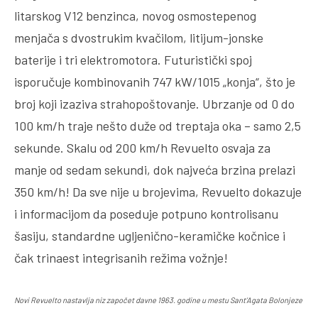
litarskog V12 benzinca, novog osmostepenog
menjača s dvostrukim kvačilom, litijum-jonske
baterije i tri elektromotora. Futuristički spoj
isporučuje kombinovanih 747 kW/1015 „konja“, što je
broj koji izaziva strahopoštovanje. Ubrzanje od 0 do
100 km/h traje nešto duže od treptaja oka – samo 2,5
sekunde. Skalu od 200 km/h Revuelto osvaja za
manje od sedam sekundi, dok najveća brzina prelazi
350 km/h! Da sve nije u brojevima, Revuelto dokazuje
i informacijom da poseduje potpuno kontrolisanu
šasiju, standardne ugljenično-keramičke kočnice i
čak trinaest integrisanih režima vožnje!
Novi Revuelto nastavlja niz započet davne 1963. godine u mestu Sant’Agata Bolonjeze