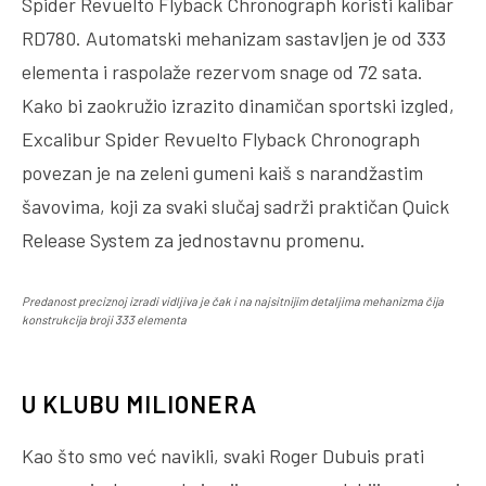
Spider Revuelto Flyback Chronograph koristi kalibar
RD780. Automatski mehanizam sastavljen je od 333
elementa i raspolaže rezervom snage od 72 sata.
Kako bi zaokružio izrazito dinamičan sportski izgled,
Excalibur Spider Revuelto Flyback Chronograph
povezan je na zeleni gumeni kaiš s narandžastim
šavovima, koji za svaki slučaj sadrži praktičan Quick
Release System za jednostavnu promenu.
Predanost preciznoj izradi vidljiva je čak i na najsitnijim detaljima mehanizma čija
konstrukcija broji 333 elementa
U KLUBU MILIONERA
Kao što smo već navikli, svaki Roger Dubuis prati