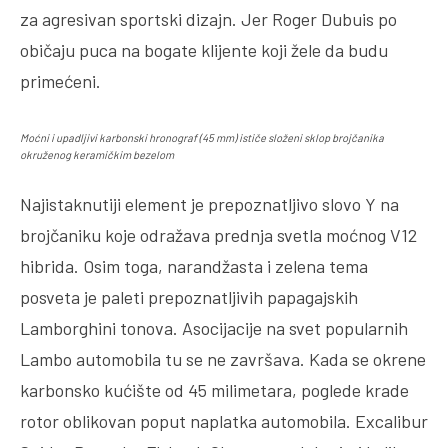
za agresivan sportski dizajn. Jer Roger Dubuis po
običaju puca na bogate klijente koji žele da budu
primećeni.
Moćni i upadljivi karbonski hronograf (45 mm) ističe složeni sklop brojčanika
okruženog keramičkim bezelom
Najistaknutiji element je prepoznatljivo slovo Y na
brojčaniku koje odražava prednja svetla moćnog V12
hibrida. Osim toga, narandžasta i zelena tema
posveta je paleti prepoznatljivih papagajskih
Lamborghini tonova. Asocijacije na svet popularnih
Lambo automobila tu se ne završava. Kada se okrene
karbonsko kućište od 45 milimetara, poglede krade
rotor oblikovan poput naplatka automobila. Excalibur