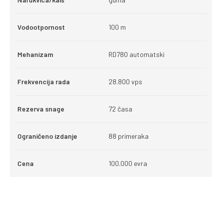
Vodootpornost
100 m
Mehanizam
RD780 automatski
Frekvencija rada
28.800 vps
Rezerva snage
72 časa
Ograničeno izdanje
88 primeraka
Cena
100.000 evra