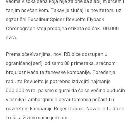
veoma visoka cena koja nije za one sa slabijim srcem i
tanjim novčanikom. Takav je slučaj i s novitetom, uz
egzotični Excalibur Spider Revuelto Flyback
Chronograph stoji prodajna etiketa od čak 100.000
evra.
Prema očekivanjima, novi RD biće dostupan u
ograničenoj seriji od samo 88 primeraka, srećnom
broju osnivača te ženevske kompanije. Poređenja
radi, za Revuelto je potrebno izdvojiti najmanje
500.000 evra, pa smo sigurni da će se većina budućih
vlasnika Lamborghini hiperautomobila počastiti i
novitetom kompanije Roger Dubuis. Novac je tu da se
troši, a živimo samo jednom…