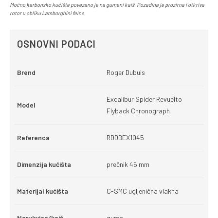
Moćno karbonsko kućište povezano je na gumeni kaiš. Pozadina je prozirna i otkriva
rotor u obliku Lamborghini felne
OSNOVNI PODACI
Brend
Roger Dubuis
Excalibur Spider Revuelto
Model
Flyback Chronograph
Referenca
RDDBEX1045
Dimenzija kućišta
prečnik 45 mm
Materijal kućišta
C-SMC ugljenična vlakna
Narukvica/kaiš
guma