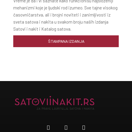
Vreme je da i vi saznate kako funkcionišu najsloženiji
mehanizmi koje je ljudski rod izumeo. Sve tajne visokog
časovničarstva, ali i brojni noviteti i zanimljivosti iz
sveta satova i nakita u svakom broju naših izdanja
Satovi i nakit i Katalog satova.
ŠTAMPANA IZDANJA