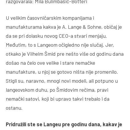
razgovarala: Mila Bulimbašić-Botteri
U velikim časovničarskim kompanijama i
manufakturama kakva je A. Lange & Sohne, običaj je
da se pri dolasku novog CEO-a stvari menjaju.
Međutim, to s Langeom očigledno nije slučaj. Jer,
otkako je Vilhelm Šmid pre nešto više od godinu dana
došao na čelo ove velike i stare nemačke
manufakture, u njoj se gotovo ništa nije promenilo.
Stigli su, naravno, mnogi novi modeli, ali potpuno u
langeovskom duhu, po Šmidovim rečima, pravi
nemački satovi, koji bi upravo takvi trebalo i da
ostanu.
Pridružili ste se Langeu pre godinu dana, kakav je