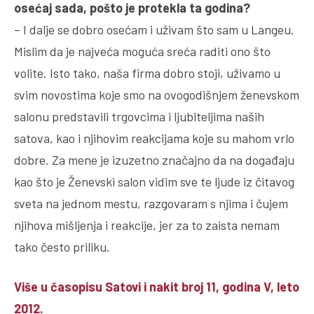
osećaj sada, pošto je protekla ta godina?
– I dalje se dobro osećam i uživam što sam u Langeu.
Mislim da je najveća moguća sreća raditi ono što
volite. Isto tako, naša firma dobro stoji, uživamo u
svim novostima koje smo na ovogodišnjem ženevskom
salonu predstavili trgovcima i ljubiteljima naših
satova, kao i njihovim reakcijama koje su mahom vrlo
dobre. Za mene je izuzetno značajno da na događaju
kao što je Ženevski salon vidim sve te ljude iz čitavog
sveta na jednom mestu, razgovaram s njima i čujem
njihova mišljenja i reakcije, jer za to zaista nemam
tako često priliku.
Više u časopisu Satovi i nakit broj 11, godina V, leto
2012.