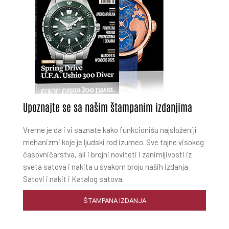
Upoznajte se sa našim štampanim izdanjima
Vreme je da i vi saznate kako funkcionišu najsloženiji
mehanizmi koje je ljudski rod izumeo. Sve tajne visokog
časovničarstva, ali i brojni noviteti i zanimljivosti iz
sveta satova i nakita u svakom broju naših izdanja
Satovi i nakit i Katalog satova.
ŠTAMPANA IZDANJA