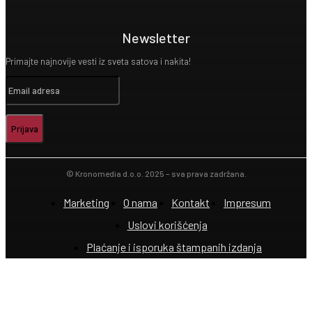
Newsletter
Primajte najnovije vesti iz sveta satova i nakita!
Prijava
© Kronomedia d.o.o. 2025 – sva prava zadržana.
Marketing
O nama
Kontakt
Impresum
Uslovi korišćenja
Plaćanje i isporuka štampanih izdanja