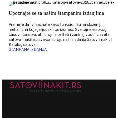
Upoznajte se sa našim štampanim izdanjima
Vreme je da i vi saznate kako funkcionišu najsloženiji
mehanizmi koje je ljudski rod izumeo. Sve tajne visokog
časovničarstva, ali i brojni noviteti i zanimljivosti iz sveta
satova i nakita u svakom broju naših izdanja Satovi i nakit i
Katalog satova.
ŠTAMPANA IZDANJA