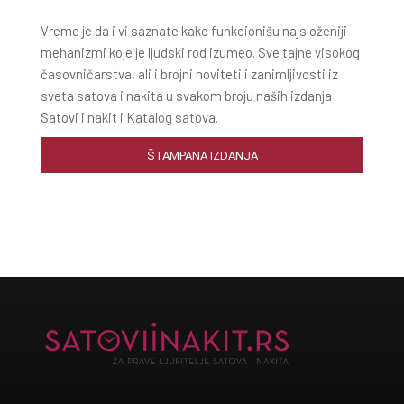
Vreme je da i vi saznate kako funkcionišu najsloženiji
mehanizmi koje je ljudski rod izumeo. Sve tajne visokog
časovničarstva, ali i brojni noviteti i zanimljivosti iz
sveta satova i nakita u svakom broju naših izdanja
Satovi i nakit i Katalog satova.
ŠTAMPANA IZDANJA