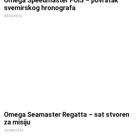
Omega Speedmaster FOiS – povratak
svemirskog hronografa
08/10/2024
Omega Seamaster Regatta – sat stvoren
za misiju
20/09/2024