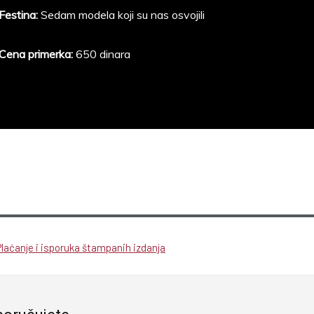
Festina:
Sedam modela koji su nas osvojili
Cena primerka:
650 dinara
Plaćanje i isporuka štampanih izdanja