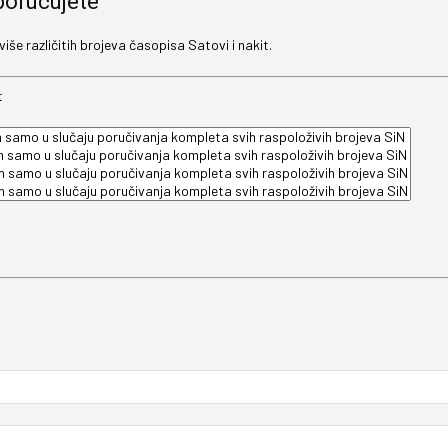
poručujete
še različitih brojeva časopisa Satovi i nakit.
t