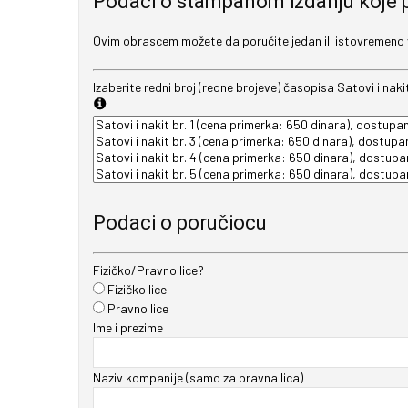
Podaci o štampanom izdanju koje 
Ovim obrascem možete da poručite jedan ili istovremeno vi
Izaberite redni broj (redne brojeve) časopisa Satovi i naki
Podaci o poručiocu
Fizičko/Pravno lice?
Fizičko lice
Pravno lice
Ime i prezime
Naziv kompanije (samo za pravna lica)