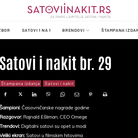
ZBOR
SATOVI 1 NA 1
BRENDOVI
ŠTAMPANA IZDA
Satovi i nakit br. 29
Štampana izdanja
Satovi i nakit
Šampioni:
Časovničarske nagrade godine
Razgovor:
Rajnald Ešliman, CEO Omege
Trendovi:
Digitalni satovi su opet u modi
Veliki ekran:
Satovi u filmskim hitovima