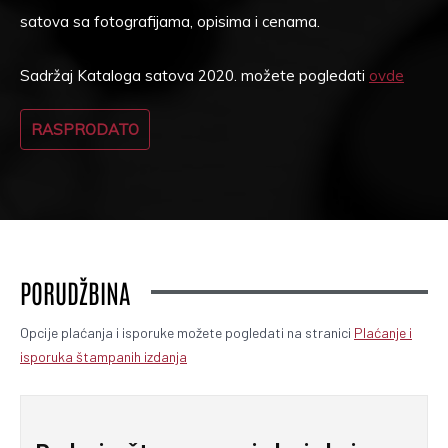
satova sa fotografijama, opisima i cenama.
Sadržaj Kataloga satova 2020. možete pogledati
ovde
RASPRODATO
PORUDŽBINA
Opcije plaćanja i isporuke možete pogledati na stranici
Plaćanje i
isporuka štampanih izdanja