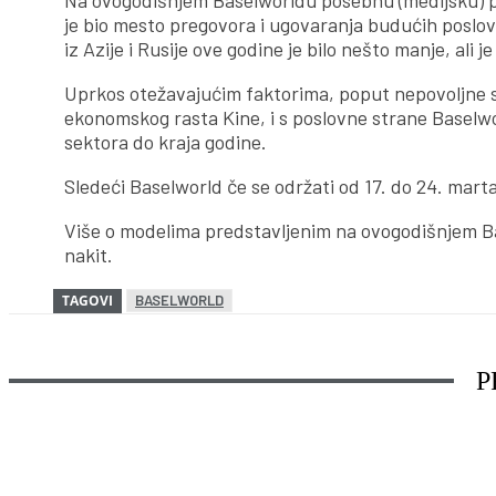
Na ovogodišnjem Baselworldu posebnu (medijsku) paž
je bio mesto pregovora i ugovaranja budućih poslova
iz Azije i Rusije ove godine je bilo nešto manje, ali 
Uprkos otežavajućim faktorima, poput nepovoljne si
ekonomskog rasta Kine, i s poslovne strane Baselwor
sektora do kraja godine.
Sledeći Baselworld če se održati od 17. do 24. marta
Više o modelima predstavljenim na ovogodišnjem Ba
nakit.
TAGOVI
BASELWORLD
P