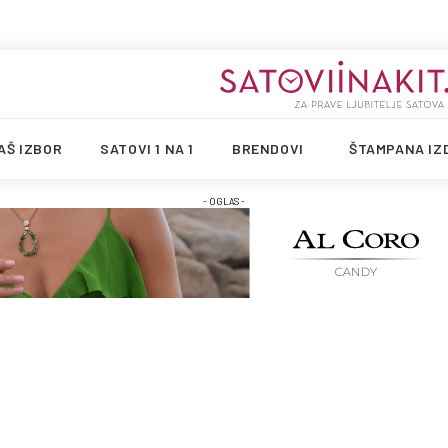
AŠ IZBOR
SATOVI 1 NA 1
BRENDOVI
ŠTAMPANA IZ
- OGLAS -