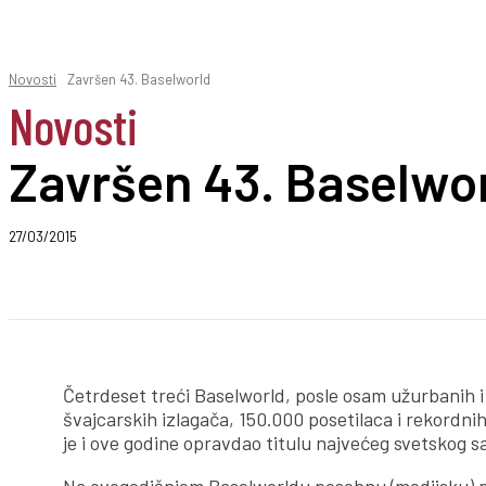
Novosti
Završen 43. Baselworld
Novosti
Završen 43. Baselwo
27/03/2015
Podeli
Četrdeset treći Baselworld, posle osam užurbanih i
švajcarskih izlagača, 150.000 posetilaca i rekordnih
je i ove godine opravdao titulu najvećeg svetskog sa