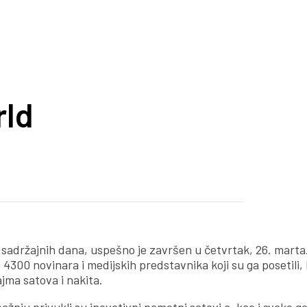
rld
 sadržajnih dana, uspešno je završen u četvrtak, 26. marta
 4300 novinara i medijskih predstavnika koji su ga posetili,
jma satova i nakita.