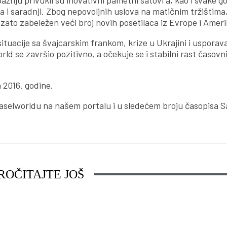
nju privukli su inovativni pametni satovi a, kao i svake g
 i saradnji. Zbog nepovoljnih uslova na matičnim tržištima
je zato zabeležen veći broj novih posetilaca iz Evrope i Ameri
tuacije sa švajcarskim frankom, krize u Ukrajini i usporav
ld se završio pozitivno, a očekuje se i stabilni rast časov
 2016. godine.
selworldu na našem portalu i u sledećem broju časopisa Sa
ROČITAJTE JOŠ