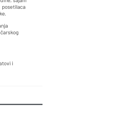
odine, sajam
, posetilaca
ke.
anja
ničarskog
tovi i