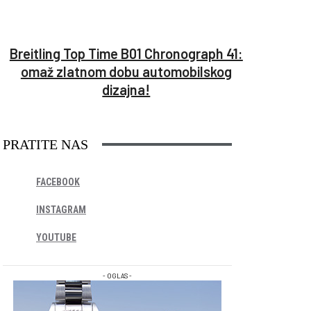
Breitling Top Time B01 Chronograph 41:
omaž zlatnom dobu automobilskog
dizajna!
PRATITE NAS
FACEBOOK
INSTAGRAM
YOUTUBE
- OGLAS -