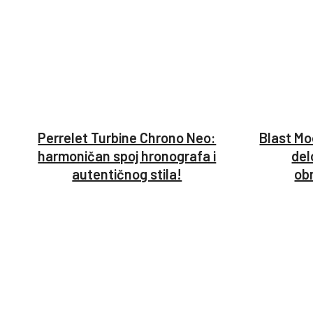
Perrelet Turbine Chrono Neo:
Blast Mo
harmoničan spoj hronografa i
del
autentičnog stila!
ob