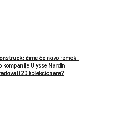
onstruck: čime će novo remek-
o kompanije Ulysse Nardin
radovati 20 kolekcionara?