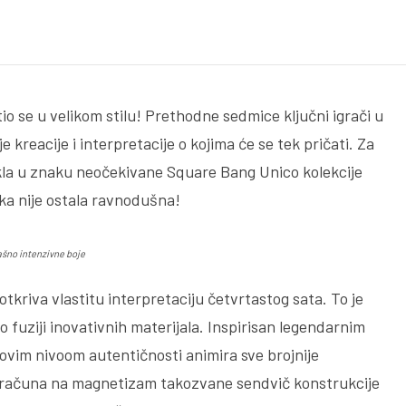
tio se u velikom stilu! Prethodne sedmice ključni igrači u
e kreacije i interpretacije o kojima će se tek pričati. Za
kla u znaku neočekivane Square Bang Unico kolekcije
ka nije ostala ravnodušna!
ašno intenzivne boje
 otkriva vlastitu interpretaciju četvrtastog sata. To je
o fuziji inovativnih materijala. Inspirisan legendarnim
vim nivoom autentičnosti animira sve brojnije
 računa na magnetizam takozvane sendvič konstrukcije