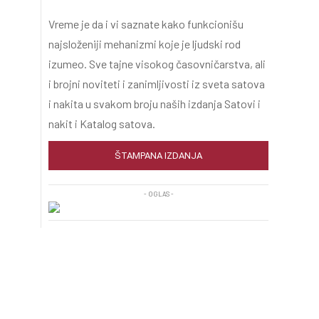
Vreme je da i vi saznate kako funkcionišu
najsloženiji mehanizmi koje je ljudski rod
izumeo. Sve tajne visokog časovničarstva, ali
i brojni noviteti i zanimljivosti iz sveta satova
i nakita u svakom broju naših izdanja Satovi i
nakit i Katalog satova.
ŠTAMPANA IZDANJA
- OGLAS -