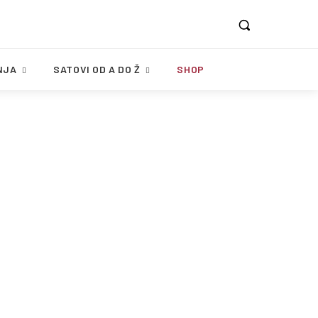
NJA
SATOVI OD A DO Ž
SHOP