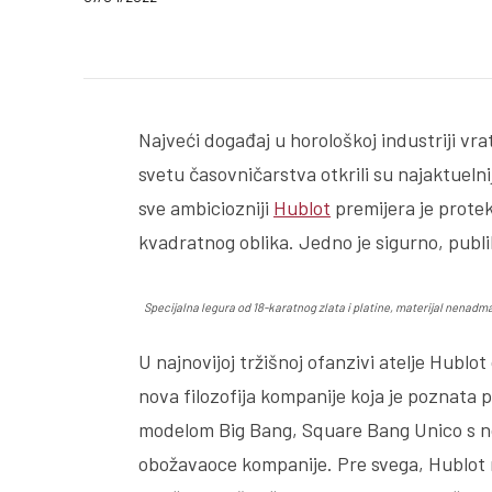
Podeli
Najveći događaj u horološkoj industriji vra
svetu časovničarstva otkrili su najaktuelnij
sve ambiciozniji
Hublot
premijera je prote
kvadratnog oblika. Jedno je sigurno, publi
Specijalna legura od 18-karatnog zlata i platine, materijal nenadm
U najnovijoj tržišnoj ofanzivi atelje Hublot
nova filozofija kompanije koja je poznata p
modelom Big Bang, Square Bang Unico s no
obožavaoce kompanije. Pre svega, Hublot