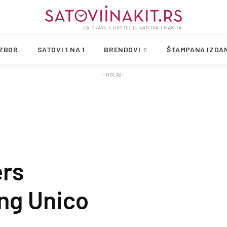
IZBOR
SATOVI 1 NA 1
BRENDOVI
ŠTAMPANA IZDA
- OGLAS -
rs
ng Unico