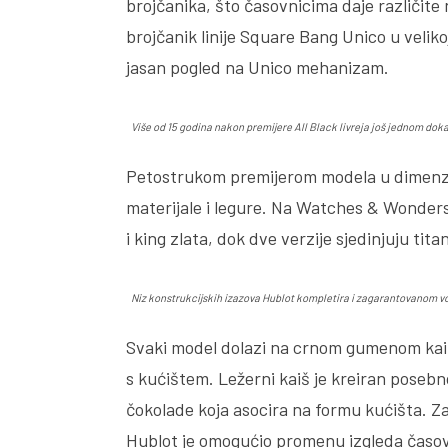
brojčanika, što časovnicima daje različite
brojčanik linije Square Bang Unico u velik
jasan pogled na Unico mehanizam.
Više od 15 godina nakon premijere All Black livreja još jednom dok
Petostrukom premijerom modela u dimenzij
materijale i legure. Na Watches & Wonder
i king zlata, dok dve verzije sjedinjuju tit
Niz konstrukcijskih izazova Hublot kompletira i zagarantovanom 
Svaki model dolazi na crnom gumenom kaiš
s kućištem. Ležerni kaiš je kreiran poseb
čokolade koja asocira na formu kućišta. 
Hublot je omogućio promenu izgleda časov