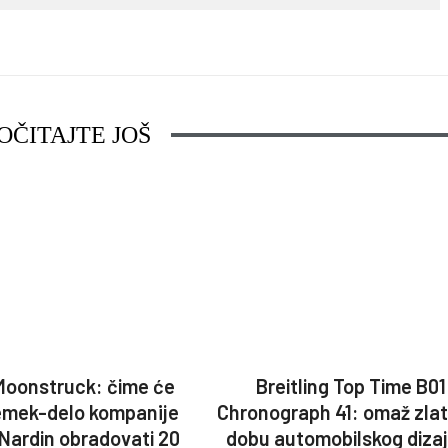
OČITAJTE JOŠ
Moonstruck: čime će
Breitling Top Time B01
emek-delo kompanije
Chronograph 41: omaž zla
 Nardin obradovati 20
dobu automobilskog diza