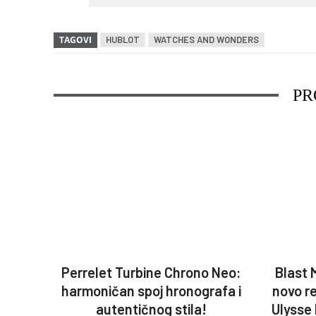
TAGOVI
HUBLOT
WATCHES AND WONDERS
PR
Perrelet Turbine Chrono Neo:
Blast 
harmoničan spoj hronografa i
novo r
autentičnog stila!
Ulysse