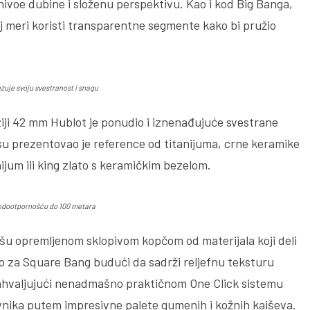
 nivoe dubine i složenu perspektivu. Kao i kod Big Banga,
oj meri koristi transparentne segmente kako bi pružio
azuje svoju svestranost i snagu
i 42 mm Hublot je ponudio i iznenađujuće svestrane
su prezentovao je reference od titanijuma, crne keramike
anijum ili king zlato s keramičkim bezelom.
vodootpornošću do 100 metara
u opremljenom sklopivom kopčom od materijala koji deli
no za Square Bang budući da sadrži reljefnu teksturu
Zahvaljujući nenadmašno praktičnom One Click sistemu
nika putem impresivne palete gumenih i kožnih kaiševa.