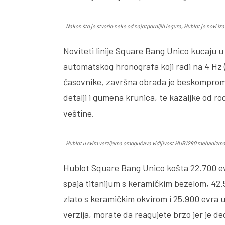
Nakon što je stvorio neke od najotpornijih legura, Hublot je novi 
Noviteti linije Square Bang Unico kucaj
automatskog hronografa koji radi na 4 Hz 
časovnike, završna obrada je beskompromis
detalji i gumena krunica, te kazaljke od r
veštine.
Hublot u svim verzijama omogućava vidljivost HUB1280 mehanizm
Hublot Square Bang Unico košta 22.700 ev
spaja titanijum s keramičkim bezelom, 42.5
zlato s keramičkim okvirom i 25.900 evra u
verzija, morate da reagujete brzo jer je d