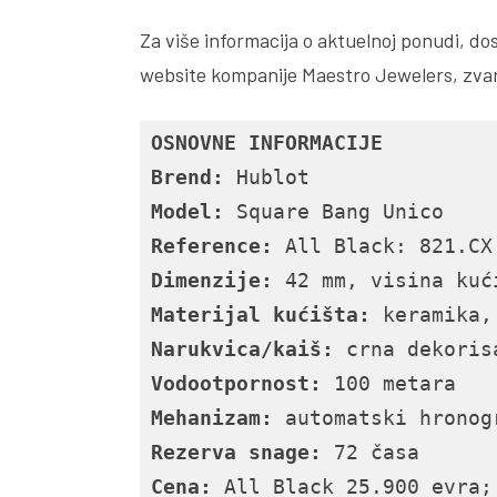
Za više informacija o aktuelnoj ponudi, d
website kompanije Maestro Jewelers, zvan
OSNOVNE INFORMACIJE
Brend:
Model:
Reference:
Dimenzije:
Materijal kućišta:
Narukvica/kaiš:
Vodootpornost:
Mehanizam:
Rezerva snage:
Cena:
 All Black 25.900 evra;