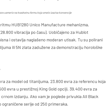
izazov usmerio na kvadratnu formu koja smelo izaziva konvencije
u u ritmu HUB1280 Unico Manufacture mehanizma,
(28.800 vibracija po času). Uobičajeno za Hublot
na i ostavlja naglašeno moderan utisak. Tu su polirani
odijuma ili 5N zlata zadužene za demonstraciju horološke
a
ra za model od titanijuma, 23.800 evra za referencu koja
00 evra u prestižnoj King Gold opciji, 39.400 evra za
 crnom izdanju. Ako vam je poglede privukla All Black
eo ograničene serije od 250 primeraka.