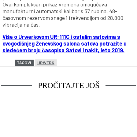
Ovaj kompleksan prikaz vremena omogućava
manufakturni automatski kalibar s 37 rubina, 48-
časovnom rezervom snage i frekvencijom od 28.800
vibracija na čas.
Više o Urwerkovom UR-111C i ostalim satovima s
ovogodišnjeg Ženevskog salona satova potražite u
sledećem broju časopisa Satovi i nakit, leto 2019.
URWERK
TAGOVI
PROČITAJTE JOŠ