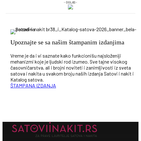
- OGLAS -
Upoznajte se sa našim štampanim izdanjima
Vreme je da i vi saznate kako funkcionišu najsloženiji
mehanizmi koje je ljudski rod izumeo. Sve tajne visokog
časovničarstva, ali i brojni noviteti i zanimljivosti iz sveta
satova i nakita u svakom broju naših izdanja Satovi i nakit i
Katalog satova.
ŠTAMPANA IZDANJA