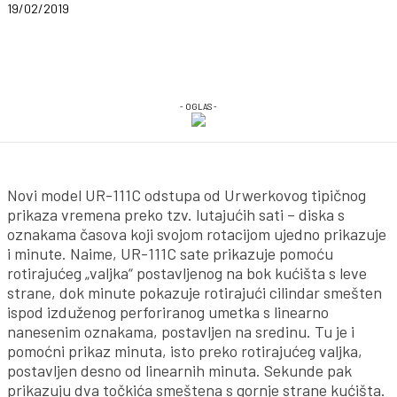
19/02/2019
- OGLAS -
Novi model UR-111C odstupa od Urwerkovog tipičnog
prikaza vremena preko tzv. lutajućih sati – diska s
oznakama časova koji svojom rotacijom ujedno prikazuje
i minute. Naime, UR-111C sate prikazuje pomoću
rotirajućeg „valjka“ postavljenog na bok kućišta s leve
strane, dok minute pokazuje rotirajući cilindar smešten
ispod izduženog perforiranog umetka s linearno
nanesenim oznakama, postavljen na sredinu. Tu je i
pomoćni prikaz minuta, isto preko rotirajućeg valjka,
postavljen desno od linearnih minuta. Sekunde pak
prikazuju dva točkića smeštena s gornje strane kućišta.