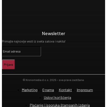
Newsletter
Primajte najnovije vesti iz sveta satova i nakita!
Prijava
© Kronomedia d.o.o. 2025 – sva prava zadržana.
Marketing
O nama
Kontakt
Impresum
Uslovi korišćenja
Plaćanje i isporuka štampanih izdanja