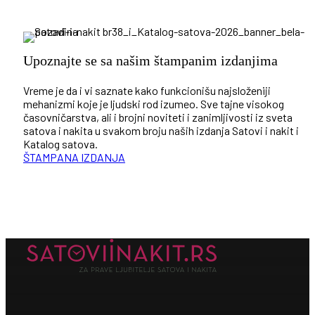
Upoznajte se sa našim štampanim izdanjima
Vreme je da i vi saznate kako funkcionišu najsloženiji
mehanizmi koje je ljudski rod izumeo. Sve tajne visokog
časovničarstva, ali i brojni noviteti i zanimljivosti iz sveta
satova i nakita u svakom broju naših izdanja Satovi i nakit i
Katalog satova.
ŠTAMPANA IZDANJA