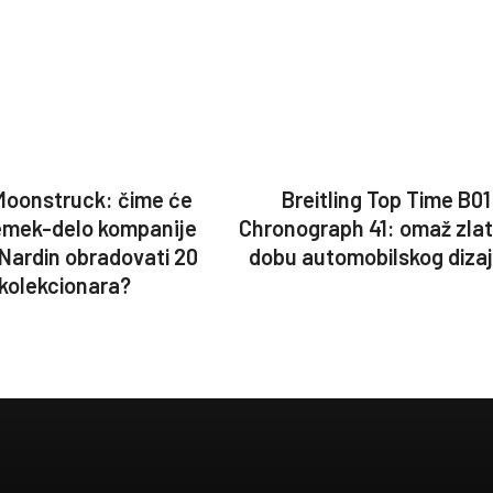
Moonstruck: čime će
Breitling Top Time B01
emek-delo kompanije
Chronograph 41: omaž zla
 Nardin obradovati 20
dobu automobilskog diza
kolekcionara?