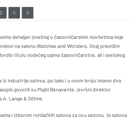
osimo detaljan izveštaj o časovničarskim novitetima koje
brendovi na salonu Watches and Wonders. Ovaj prestižni
tvrdio titulu vodećeg sajma časovničarstva, ali i svetskog
 iz industrije satova, pa tako i u ovom broju imamo dva
asopis govorili su Majkl Benavente, izvršni direktor
a A. Lange & Söhne.
ama i izborom ronilačkih satova za ovu sezonu, te satova