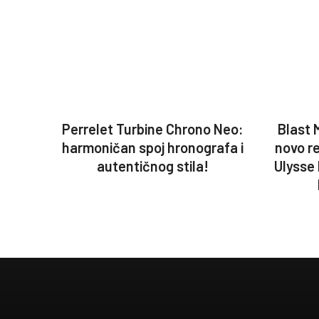
Perrelet Turbine Chrono Neo:
Blast 
harmoničan spoj hronografa i
novo r
autentičnog stila!
Ulysse