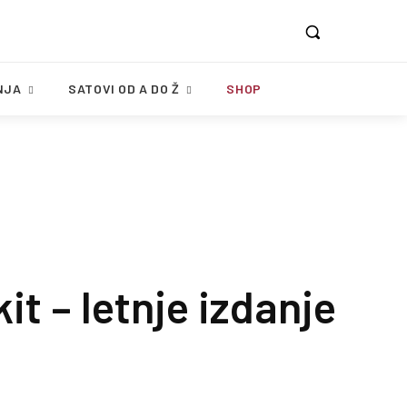
NJA
SATOVI OD A DO Ž
SHOP
it – letnje izdanje