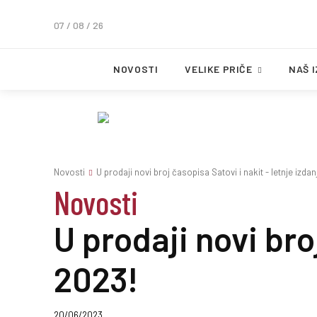
07 / 08 / 26
NOVOSTI
VELIKE PRIČE
NAŠ 
Novosti
U prodaji novi broj časopisa Satovi i nakit - letnje izda
Novosti
U prodaji novi bro
2023!
20/06/2023