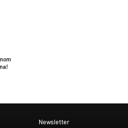
tnom
jna!
Newsletter