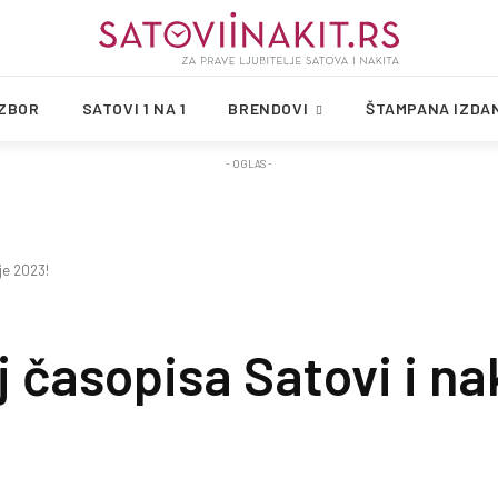
IZBOR
SATOVI 1 NA 1
BRENDOVI
ŠTAMPANA IZDA
- OGLAS -
nje 2023!
j časopisa Satovi i nak