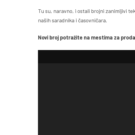
Tu su, naravno, i ostali brojni zanimljivi t
naših saradnika i časovničara.
Novi broj potražite na mestima za proda