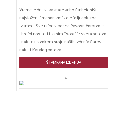
Vreme je da i vi saznate kako funkcionišu
najsloženiji mehanizmi koje je ljudski rod
izumeo. Sve tajne visokog časovničarstva, ali
i brojni noviteti i zanimljivosti iz sveta satova
i nakita u svakom broju naših izdanja Satovi i
nakit i Katalog satova.
ŠTAMPANA IZDANJA
- OGLAS -