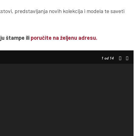
ekstovi, predstavljanja novih kolekcija i modela te saveti
ju štampe ili
poručite na željenu adresu.
1
od 14