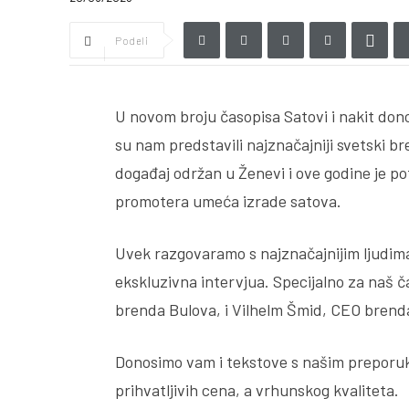
Podeli
U novom broju časopisa Satovi i nakit don
su nam predstavili najznačajniji svetski 
događaj održan u Ženevi i ove godine je po
promotera umeća izrade satova.
Uvek razgovaramo s najznačajnijim ljudima
ekskluzivna intervjua. Specijalno za naš č
brenda Bulova, i Vilhelm Šmid, CEO brend
Donosimo vam i tekstove s našim preporuk
prihvatljivih cena, a vrhunskog kvaliteta.