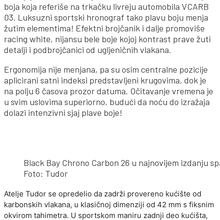
boja koja referiše na trkačku livreju automobila VCARB
03. Luksuzni sportski hronograf tako plavu boju menja
žutim elementima! Efektni brojčanik i dalje promoviše
racing white, nijansu bele boje kojoj kontrast prave žuti
detalji i podbrojčanici od ugljeničnih vlakana.
Ergonomija nije menjana, pa su osim centralne pozicije
aplicirani satni indeksi predstavljeni krugovima, dok je
na polju 6 časova prozor datuma. Očitavanje vremena je
u svim uslovima superiorno, budući da noću do izražaja
dolazi intenzivni sjaj plave boje!
Black Bay Chrono Carbon 26 u najnovijem izdanju spaj
Foto: Tudor
Atelje Tudor se opredelio da zadrži provereno kućište od
karbonskih vlakana, u klasičnoj dimenziji od 42 mm s fiksnim
okvirom tahimetra. U sportskom maniru zadnji deo kućišta,