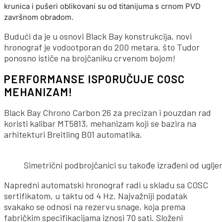
krunica i pušeri oblikovani su od titanijuma s crnom PVD
završnom obradom.
Budući da je u osnovi Black Bay konstrukcija, novi
hronograf je vodootporan do 200 metara, što Tudor
ponosno ističe na brojčaniku crvenom bojom!
PERFORMANSE ISPORUČUJE COSC
MEHANIZAM!
Black Bay Chrono Carbon 26 za precizan i pouzdan rad
koristi kalibar MT5813, mehanizam koji se bazira na
arhitekturi Breitling B01 automatika.
Simetrični podbrojčanici su takođe izrađeni od uglje
Napredni automatski hronograf radi u skladu sa COSC
sertifikatom, u taktu od 4 Hz. Najvažniji podatak
svakako se odnosi na rezervu snage, koja prema
fabričkim specifikacijama iznosi 70 sati. Složeni