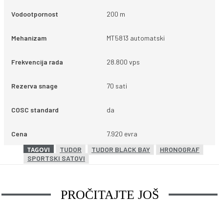
Vodootpornost
200 m
Mehanizam
MT5813 automatski
Frekvencija rada
28.800 vps
Rezerva snage
70 sati
COSC standard
da
Cena
7.920 evra
TUDOR
TUDOR BLACK BAY
HRONOGRAF
TAGOVI
SPORTSKI SATOVI
PROČITAJTE JOŠ