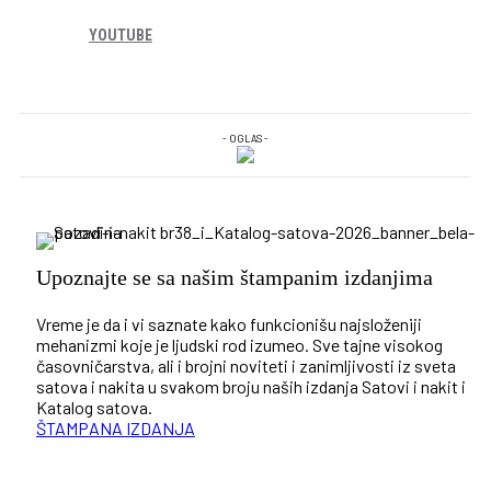
YOUTUBE
- OGLAS -
Upoznajte se sa našim štampanim izdanjima
Vreme je da i vi saznate kako funkcionišu najsloženiji
mehanizmi koje je ljudski rod izumeo. Sve tajne visokog
časovničarstva, ali i brojni noviteti i zanimljivosti iz sveta
satova i nakita u svakom broju naših izdanja Satovi i nakit i
Katalog satova.
ŠTAMPANA IZDANJA