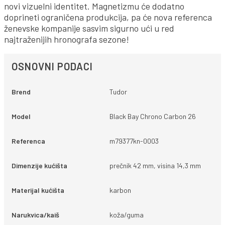
novi vizuelni identitet. Magnetizmu će dodatno
doprineti ograničena produkcija, pa će nova referenca
ženevske kompanije sasvim sigurno ući u red
najtraženijih hronografa sezone!
OSNOVNI PODACI
Brend
Tudor
Model
Black Bay Chrono Carbon 26
Referenca
m79377kn-0003
Dimenzije kućišta
prečnik 42 mm, visina 14,3 mm
Materijal kućišta
karbon
Narukvica/kaiš
koža/guma