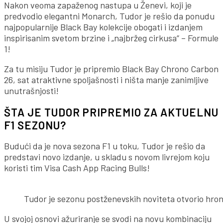
Nakon veoma zapaženog nastupa u Ženevi, koji je
predvodio elegantni Monarch, Tudor je rešio da ponudu
najpopularnije Black Bay kolekcije obogati i izdanjem
inspirisanim svetom brzine i „najbržeg cirkusa“ – Formule
1!
Za tu misiju Tudor je pripremio Black Bay Chrono Carbon
26, sat atraktivne spoljašnosti i ništa manje zanimljive
unutrašnjosti!
ŠTA JE TUDOR PRIPREMIO ZA AKTUELNU
F1 SEZONU?
Budući da je nova sezona F1 u toku, Tudor je rešio da
predstavi novo izdanje, u skladu s novom livrejom koju
koristi tim Visa Cash App Racing Bulls!
Tudor je sezonu postženevskih noviteta otvorio hron
U svojoj osnovi ažuriranje se svodi na novu kombinaciju