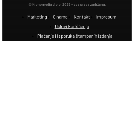
© Kronomedia d.o.o. 2025 – sva prava zadržana.
Marketing
O nama
Kontakt
Impresum
Uslovi korišćenja
Plaćanje i isporuka štampanih izdanja