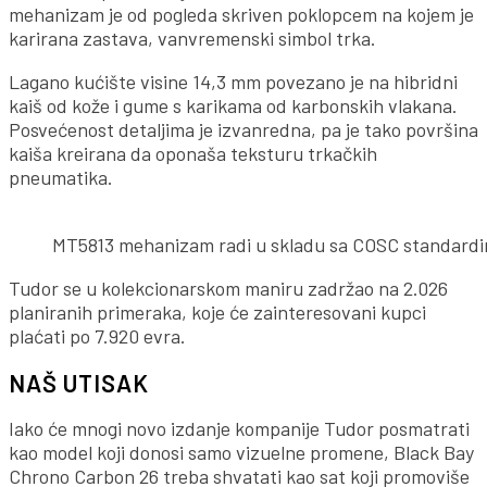
mehanizam je od pogleda skriven poklopcem na kojem je
karirana zastava, vanvremenski simbol trka.
Lagano kućište visine 14,3 mm povezano je na hibridni
kaiš od kože i gume s karikama od karbonskih vlakana.
Posvećenost detaljima je izvanredna, pa je tako površina
kaiša kreirana da oponaša teksturu trkačkih
pneumatika.
MT5813 mehanizam radi u skladu sa COSC standardim
Tudor se u kolekcionarskom maniru zadržao na 2.026
planiranih primeraka, koje će zainteresovani kupci
plaćati po 7.920 evra.
NAŠ UTISAK
Iako će mnogi novo izdanje kompanije Tudor posmatrati
kao model koji donosi samo vizuelne promene, Black Bay
Chrono Carbon 26 treba shvatati kao sat koji promoviše