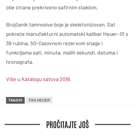
obe strane prekriveno safirnim staklom.
Brojčanik tamnosive boje je skeletonizovan. Sat
pokreće manufakturni automatski kalibar Heuer-01 s
39 rubina, 50-časovnom rezervom snage i
funkcijama sati, minuta, malih sekundi, datuma i
hronografa.
Više u Katalogu satova 2018.
TAG HEUER
TAGOVI
PROČITAJTE JOŠ