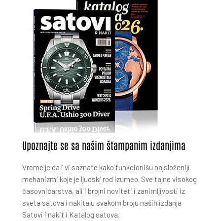
Upoznajte se sa našim štampanim izdanjima
Vreme je da i vi saznate kako funkcionišu najsloženiji
mehanizmi koje je ljudski rod izumeo. Sve tajne visokog
časovničarstva, ali i brojni noviteti i zanimljivosti iz
sveta satova i nakita u svakom broju naših izdanja
Satovi i nakit i Katalog satova.