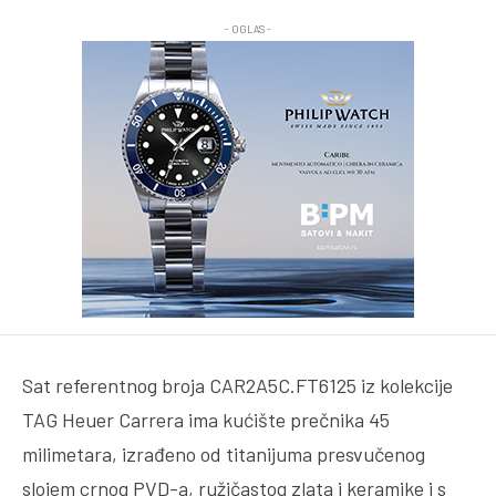
- OGLAS -
Sat referentnog broja CAR2A5C.FT6125 iz kolekcije
TAG Heuer Carrera ima kućište prečnika 45
milimetara, izrađeno od titanijuma presvučenog
slojem crnog PVD-a, ružičastog zlata i keramike i s