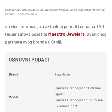
Cene variraju od 8.000 do 32.000 švajcarskih franaka, koliko je potrebno izdvojiti za
turbijon u ružičastom zlatu
Za više informacija o aktuelnoj ponudi i cenama TAG
Heuer satova posetite
Maestro Jewelers
, zvaničnog
partnera ovog brenda u Srbiji.
OSNOVNI PODACI
Brend
Tag Heuer
Carrera Chronograph Extreme
Sport;
Model
Carrera Chronograph Tourbillon
Extreme Sport