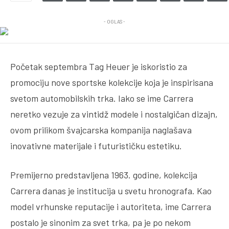
- OGLAS -
Početak septembra Tag Heuer je iskoristio za
promociju nove sportske kolekcije koja je inspirisana
svetom automobilskih trka. Iako se ime Carrera
neretko vezuje za vintidž modele i nostalgičan dizajn,
ovom prilikom švajcarska kompanija naglašava
inovativne materijale i futurističku estetiku.
Premijerno predstavljena 1963. godine, kolekcija
Carrera danas je institucija u svetu hronografa. Kao
model vrhunske reputacije i autoriteta, ime Carrera
postalo je sinonim za svet trka, pa je po nekom