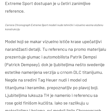
Extreme Sport dostupan je u četiri zanimljive
reference.
Carrera Chronograph Extreme Sport modeli nude tehnički i vizuelno veoma složenu
konstrukciju
Model koji se makar vizuelno ističe krase upečatljivi
narandžasti detalji. Tu referencu na promo materijalu
prezentuje glumac i automobilista Patrik Dempsi
(Patrick Dempsey), dok je ljubiteljima nešto svedenije
estetike namenjena verzija u crnom DLC titanijumu.
Negde na sredini Tag Heuer nudi i model od
titanijuma i keramike, prepoznatljiv po plavoj boji.
Ljubiteljima luksuza TH je namenio i referencu sa
rose gold finišom kućišta. Iako se razlikuju u
materijalima i bojama, svi modeli linije Chronograph