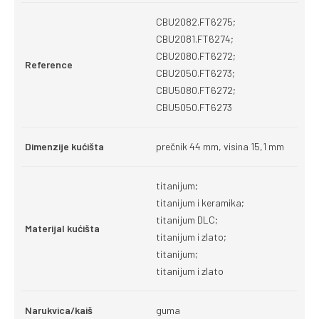
CBU2082.FT6275;
CBU2081.FT6274;
CBU2080.FT6272;
Reference
CBU2050.FT6273;
CBU5080.FT6272;
CBU5050.FT6273
Dimenzije kućišta
prečnik 44 mm, visina 15,1 mm
titanijum;
titanijum i keramika;
titanijum DLC;
Materijal kućišta
titanijum i zlato;
titanijum;
titanijum i zlato
Narukvica/kaiš
guma