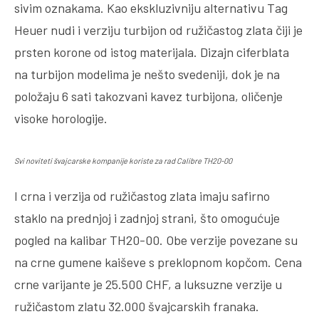
sivim oznakama. Kao ekskluzivniju alternativu Tag
Heuer nudi i verziju turbijon od ružičastog zlata čiji je
prsten korone od istog materijala. Dizajn ciferblata
na turbijon modelima je nešto svedeniji, dok je na
položaju 6 sati takozvani kavez turbijona, oličenje
visoke horologije.
Svi noviteti švajcarske kompanije koriste za rad Calibre TH20-00
I crna i verzija od ružičastog zlata imaju safirno
staklo na prednjoj i zadnjoj strani, što omogućuje
pogled na kalibar TH20-00. Obe verzije povezane su
na crne gumene kaiševe s preklopnom kopčom. Cena
crne varijante je 25.500 CHF, a luksuzne verzije u
ružičastom zlatu 32.000 švajcarskih franaka.