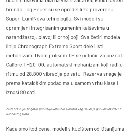
noćnim uslovima bila na visini zadatka, konstruktori
brenda Tag Heuer su se opredelili za proverenu
Super-LumiNova tehnologiju. Svi modeli su
opremljeni integrisanim gumenim kaiševima u
narandžastoj, plavoj ili crnoj boji. Sva četiri modela
linije Chronograph Extreme Sport dele i isti
mehanizam. Ovom prilikom TH se odlučio za poznati
Calibre TH20-00, automatski mehanizam koji radi u
ritmu od 28.800 vibracija po satu. Rezerva snage je
prema kataloškim podacima u samom vrhu klase i
iznosi 80 sati.
Za zahtevnije i bogatije ljubitelje kolekcije Carrera Tag Heuer je ponudio model od
ružičastog zlata
Kada smo kod cene, modeli s kućištem od titanijuma