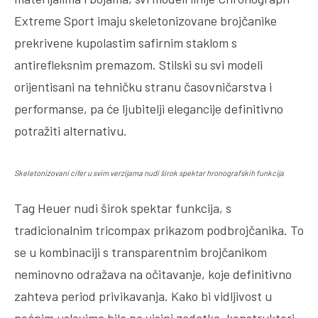
Extreme Sport imaju skeletonizovane brojčanike
prekrivene kupolastim safirnim staklom s
antirefleksnim premazom. Stilski su svi modeli
orijentisani na tehničku stranu časovničarstva i
performanse, pa će ljubitelji elegancije definitivno
potražiti alternativu.
Skeletonizovani cifer u svim verzijama nudi širok spektar hronografskih funkcija
Tag Heuer nudi širok spektar funkcija, s
tradicionalnim tricompax prikazom podbrojčanika. To
se u kombinaciji s transparentnim brojčanikom
neminovno odražava na očitavanje, koje definitivno
zahteva period privikavanja. Kako bi vidljivost u