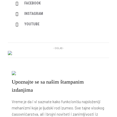
FACEBOOK
INSTAGRAM
YOUTUBE
- OGLAS -
Upoznajte se sa našim štampanim
izdanjima
Vreme je da i vi saznate kako funkcionišu najsloženiji
mehanizmi koje je ljudski rod izumeo. Sve tajne visokog
časovničarstva, ali i brojni noviteti i zanimljivosti iz