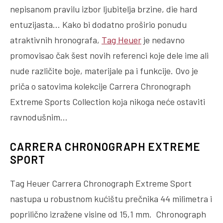
nepisanom pravilu izbor ljubitelja brzine, die hard
entuzijasta… Kako bi dodatno proširio ponudu
atraktivnih hronografa,
Tag Heuer
je nedavno
promovisao čak šest novih referenci koje dele ime ali
nude različite boje, materijale pa i funkcije. Ovo je
priča o satovima kolekcije Carrera Chronograph
Extreme Sports Collection koja nikoga neće ostaviti
ravnodušnim…
CARRERA CHRONOGRAPH EXTREME
SPORT
Tag Heuer Carrera Chronograph Extreme Sport
nastupa u robustnom kućištu prečnika 44 milimetra i
poprilično izražene visine od 15,1 mm. Chronograph