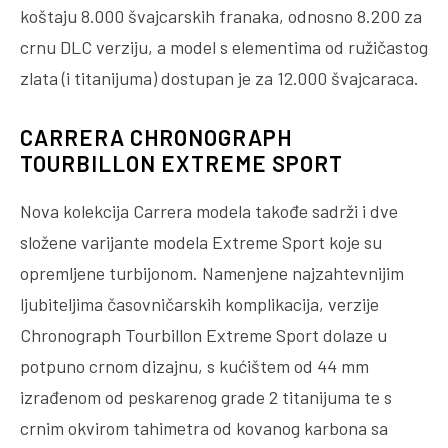
koštaju 8.000 švajcarskih franaka, odnosno 8.200 za
crnu DLC verziju, a model s elementima od ružičastog
zlata (i titanijuma) dostupan je za 12.000 švajcaraca.
CARRERA CHRONOGRAPH
TOURBILLON EXTREME SPORT
Nova kolekcija Carrera modela takođe sadrži i dve
složene varijante modela Extreme Sport koje su
opremljene turbijonom. Namenjene najzahtevnijim
ljubiteljima časovničarskih komplikacija, verzije
Chronograph Tourbillon Extreme Sport dolaze u
potpuno crnom dizajnu, s kućištem od 44 mm
izrađenom od peskarenog grade 2 titanijuma te s
crnim okvirom tahimetra od kovanog karbona sa