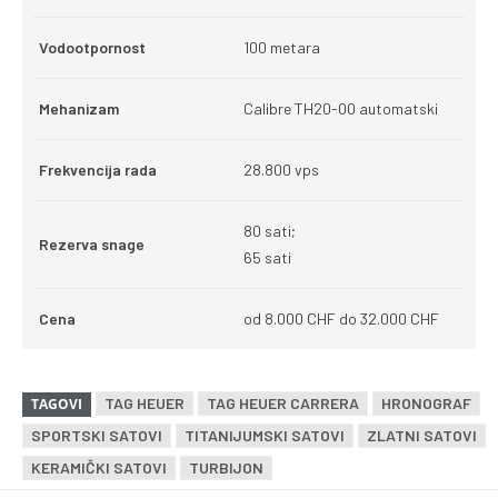
Vodootpornost
100 metara
Mehanizam
Calibre TH20-00 automatski
Frekvencija rada
28.800 vps
80 sati;
Rezerva snage
65 sati
Cena
od 8.000 CHF do 32.000 CHF
TAG HEUER
TAG HEUER CARRERA
HRONOGRAF
TAGOVI
SPORTSKI SATOVI
TITANIJUMSKI SATOVI
ZLATNI SATOVI
KERAMIČKI SATOVI
TURBIJON