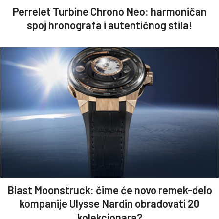
Perrelet Turbine Chrono Neo: harmoničan
spoj hronografa i autentičnog stila!
Blast Moonstruck: čime će novo remek-delo
kompanije Ulysse Nardin obradovati 20
kolekcionara?