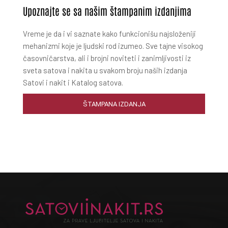
Upoznajte se sa našim štampanim izdanjima
Vreme je da i vi saznate kako funkcionišu najsloženiji
mehanizmi koje je ljudski rod izumeo. Sve tajne visokog
časovničarstva, ali i brojni noviteti i zanimljivosti iz
sveta satova i nakita u svakom broju naših izdanja
Satovi i nakit i Katalog satova.
ŠTAMPANA IZDANJA