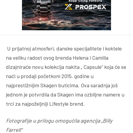
U prijatnoj atmosferi, danske specijalitete i koktele
na veliku radost ovog brenda Helena i Camilla
dizajniraće novu kolekcija nakita „ Capsule“ koja će se
naći u prodaji početkom 2015. godine u
najprestižnijim Skagen buticima. Ova saradnja još
jednom je potvrdila da Skagen ima ozbiljne namere u
trci za najpoželjniji Lifestyle brend.
Fotografije u prilogu omogućila agencija „Billy
Farrell“