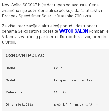
Novi Seiko SSC947 biće dostupan od avgusta. Cena
zvanično nije potvrđena ali se očekuje da će atraktivni
Prospex Speedtimer Solar koštati oko 700 evra.
Za više informacija o aktuelnoj ponudi, dostupnosti i
cenama Seiko satova posetite
WATCH SALON
kompanije
Vitanov, zvaničnog partnera i distributera ovog brenda
u Srbiji.
OSNOVNI PODACI
Brend
Seiko
Model
Prospex Speedtimer Solar
Referenca
SSC947
Dimenzije kućišta
prečnik 41,4 mm, visina 13 mm