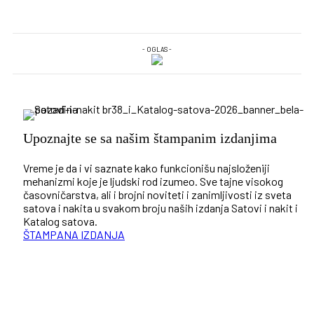
- OGLAS -
Upoznajte se sa našim štampanim izdanjima
Vreme je da i vi saznate kako funkcionišu najsloženiji
mehanizmi koje je ljudski rod izumeo. Sve tajne visokog
časovničarstva, ali i brojni noviteti i zanimljivosti iz sveta
satova i nakita u svakom broju naših izdanja Satovi i nakit i
Katalog satova.
ŠTAMPANA IZDANJA