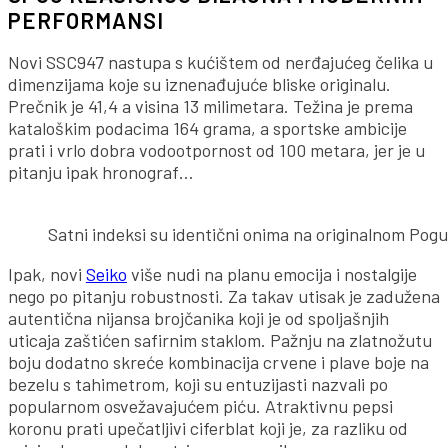
PERFORMANSI
Novi SSC947 nastupa s kućištem od nerđajućeg čelika u
dimenzijama koje su iznenađujuće bliske originalu.
Prečnik je 41,4 a visina 13 milimetara. Težina je prema
kataloškim podacima 164 grama, a sportske ambicije
prati i vrlo dobra vodootpornost od 100 metara, jer je u
pitanju ipak hronograf…
Satni indeksi su identični onima na originalnom Pogu
Ipak, novi
Seiko
više nudi na planu emocija i nostalgije
nego po pitanju robustnosti. Za takav utisak je zadužena
autentična nijansa brojčanika koji je od spoljašnjih
uticaja zaštićen safirnim staklom. Pažnju na zlatnožutu
boju dodatno skreće kombinacija crvene i plave boje na
bezelu s tahimetrom, koji su entuzijasti nazvali po
popularnom osvežavajućem piću. Atraktivnu pepsi
koronu prati upečatljivi ciferblat koji je, za razliku od