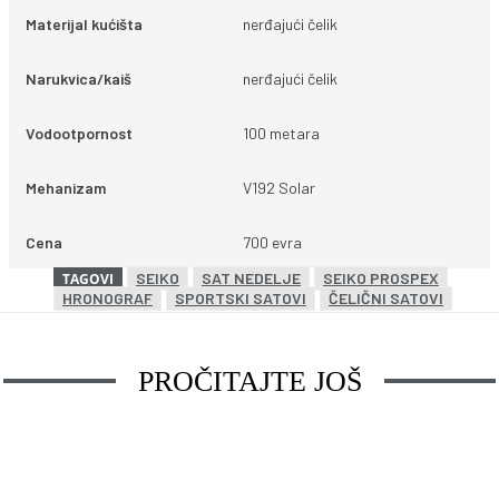
Materijal kućišta
nerđajući čelik
Narukvica/kaiš
nerđajući čelik
Vodootpornost
100 metara
Mehanizam
V192 Solar
Cena
700 evra
SEIKO
SAT NEDELJE
SEIKO PROSPEX
TAGOVI
HRONOGRAF
SPORTSKI SATOVI
ČELIČNI SATOVI
PROČITAJTE JOŠ