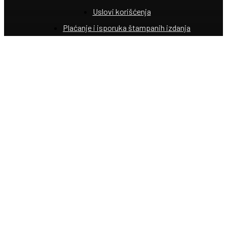
Uslovi korišćenja
Plaćanje i isporuka štampanih izdanja