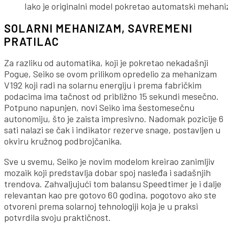
Iako je originalni model pokretao automatski mehaniz
SOLARNI MEHANIZAM, SAVREMENI
PRATILAC
Za razliku od automatika, koji je pokretao nekadašnji
Pogue, Seiko se ovom prilikom opredelio za mehanizam
V192 koji radi na solarnu energiju i prema fabričkim
podacima ima tačnost od približno 15 sekundi mesečno.
Potpuno napunjen, novi Seiko ima šestomesečnu
autonomiju, što je zaista impresivno. Nadomak pozicije 6
sati nalazi se čak i indikator rezerve snage, postavljen u
okviru kružnog podbrojčanika.
Sve u svemu, Seiko je novim modelom kreirao zanimljiv
mozaik koji predstavlja dobar spoj nasleđa i sadašnjih
trendova. Zahvaljujući tom balansu Speedtimer je i dalje
relevantan kao pre gotovo 60 godina, pogotovo ako ste
otvoreni prema solarnoj tehnologiji koja je u praksi
potvrdila svoju praktičnost.