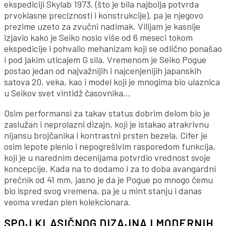
ekspediciji Skylab 1973. (što je bila najbolja potvrda
prvoklasne preciznosti i konstrukcije), pa je njegovo
prezime uzeto za zvučni nadimak. Vilijam je kasnije
izjavio kako je Seiko nosio više od 6 meseci tokom
ekspedicije i pohvalio mehanizam koji se odlično ponašao
i pod jakim uticajem G sila. Vremenom je Seiko Pogue
postao jedan od najvažnijih i najcenjenijih japanskih
satova 20. veka, kao i model koji je mnogima bio ulaznica
u Seikov svet vintidž časovnika…
Osim performansi za takav status dobrim delom bio je
zaslužan i neprolazni dizajn, koji je istakao atrakrivnu
nijansu brojčanika i kontrastni prsten bezela. Cifer je
osim lepote plenio i nepogrešivim rasporedom funkcija,
koji je u narednim decenijama potvrdio vrednost svoje
koncepcije. Kada na to dodamo i za to doba avangardni
prečnik od 41 mm, jasno je da je Pogue po mnogo čemu
bio ispred svog vremena, pa je u mint stanju i danas
veoma vredan plen kolekcionara.
SPOJ KLASIČNOG DIZAJNA I MODERNIH