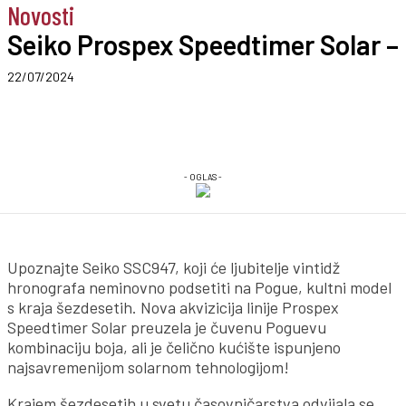
Novosti
Seiko Prospex Speedtimer Solar – 
22/07/2024
- OGLAS -
Upoznajte Seiko SSC947, koji će ljubitelje vintidž
hronografa neminovno podsetiti na Pogue, kultni model
s kraja šezdesetih. Nova akvizicija linije Prospex
Speedtimer Solar preuzela je čuvenu Poguevu
kombinaciju boja, ali je čelično kućište ispunjeno
najsavremenijom solarnom tehnologijom!
Krajem šezdesetih u svetu časovničarstva odvijala se