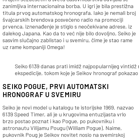
zanimljiva internacionalna borba. U igri je bila prestižna
titula prvog automatskog hronografa. Iako je nemali broj
švajcarskih brendova posvećeno radio na promociji
prvenca, iznenađenje je stiglo s neočekivane adrese, iz
dalekog Japana. Kao da to već nije bilo dovoljno, Seiko je
sasvim slučajno zablistao i u svemiru, čime je stao rame
uz rame kompaniji Omega!
Seiko 6139 danas prati imidž najpopularnijeg vintidž
ekspedicije, tokom koje je Seikov hronograf pokazao
SEIKO POGUE, PRVI AUTOMATSKI
HRONOGRAF U SVEMIRU
Seiko je novi model u katalogu te istorijske 1969. nazvao
6139 Speed Timer, ali je u krugovima entuzijasta vrlo
brzo postao poznat i kao Pogue, po pukovniku i
astronautu Vilijamu Pougu (William Pogue). Naime,
pukovnik Poug je Seikov novitet nosio na svemirskoj