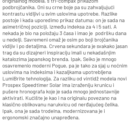
originalnog modela, s tri-compax prikazom
podbrojčanika. Oni su crne boje pa su zahvaljujući
kontrastu vidljivi u svim uslovima upotrebe. Razlike
postoje i kada uporedimo prikaz datuma; on je sada na
asimetričnoj poziciji, između indeksa za 4 i 5 sati. A
nekada je bio na položaju 3 časa i imao je podršku dana
u nedelji. Savremeni omaž je osim po boji brojčanika
vidljiv i po detaljima. Crvena sekundara je svakako jasan
trag da su dizajneri inspiraciju imali u nekadašnjim
katalozima japanskog brenda. Ipak, Seiko je mnogo
osavremenio moderni Pogue, pa je tako za sjaj u noćnim
uslovima na indeksima i kazaljkama upotrebljena
LumiBrite tehnologija. Za razliku od vintidž modela novi
Prospex Speedtimer Solar ima izraženiju krunicu i
pušere hronografa koje je sada mnogo jednostavnije
aktivirati. Kućište je kao i na originalu povezano na
klasično oblikovanu narukvicu od nerđajućeg čelika.
Ipak, ona je sada trodelna, modernizovana je i
ergonomski značajno unapređena.