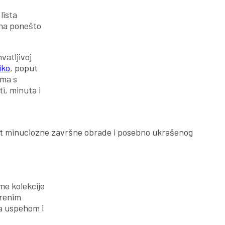
lista
ena ponešto
vatljivoj
iko
, poput
zma s
i, minuta i
put minuciozne završne obrade i posebno ukrašenog
ime kolekcije
arenim
za uspehom i