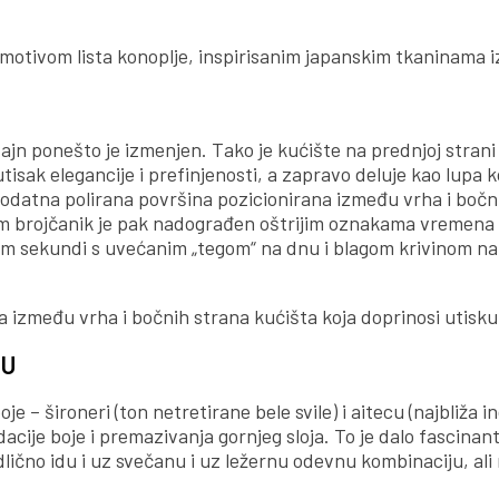
 motivom lista konoplje, inspirisanim japanskim tkaninama i
zajn ponešto je izmenjen. Tako je kućište na prednjoj strani
tisak elegancije i prefinjenosti, a zapravo deluje kao lupa k
 i dodatna polirana površina pozicionirana između vrha i boč
Sam brojčanik je pak nadograđen oštrijim oznakama vremena 
m sekundi s uvećanim „tegom“ na dnu i blagom krivinom na
a između vrha i bočnih strana kućišta koja doprinosi utisku
HU
 – široneri (ton netretirane bele svile) i aitecu (najbliža in
dacije boje i premazivanja gornjeg sloja. To je dalo fascinan
ično idu i uz svečanu i uz ležernu odevnu kombinaciju, ali 