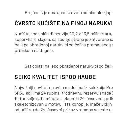
Brojčanik je dostupan u dve tradicionalne japan
ČVRSTO KUĆIŠTE NA FINOJ NARUKVI
Kućište sportskih dimenzija 40,2 x 13,5 milimetar
super-hard slojem, sa zadnje strane je zatvoreno s
na lepo obrađenoj narukvici od čelika premazanog 
pritiskom na dugme.
Sat dolazi na lepo obrađenoj narukvici od če
SEIKO KVALITET ISPOD HAUBE
Najvažniji novitet na ovim modelima iz kolekcije P
6R5J koji ima 24 rubina, trodnevnu rezervu snage (
te funkcije sati, minuta, sekundi i 24-časovnog pri
skeletonizovan u motivu lista konoplje, inače vidlji
odlučili su da 24-časovni prikaz vremena smeste na 