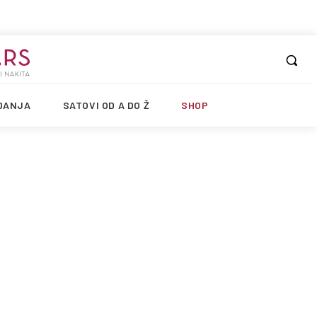
DANJA
SATOVI OD A DO Ž
SHOP