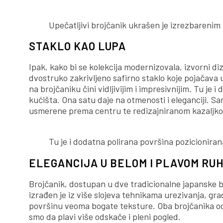
Upečatljivi brojčanik ukrašen je izrezbarenim
STAKLO KAO LUPA
Ipak, kako bi se kolekcija modernizovala, izvorni di
dvostruko zakrivljeno safirno staklo koje pojačava u
na brojčaniku čini vidljivijim i impresivnijim. Tu je
kućišta. Ona satu daje na otmenosti i eleganciji. 
usmerene prema centru te redizajniranom kazaljko
Tu je i dodatna polirana površina pozicioniran
ELEGANCIJA U BELOM I PLAVOM RU
Brojčanik, dostupan u dve tradicionalne japanske boje
izrađen je iz više slojeva tehnikama urezivanja, gra
površinu veoma bogate teksture. Oba brojčanika odl
smo da plavi više odskače i pleni pogled.