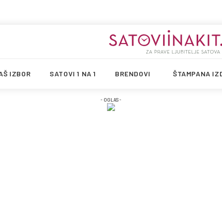
AŠ IZBOR
SATOVI 1 NA 1
BRENDOVI
ŠTAMPANA IZ
- OGLAS -