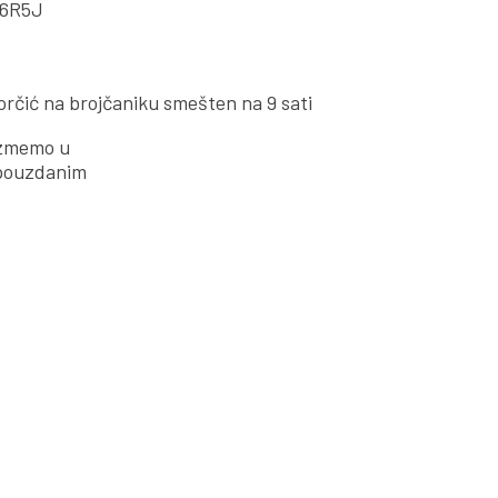
r 6R5J
zorčić na brojčaniku smešten na 9 sati
uzmemo u
s pouzdanim