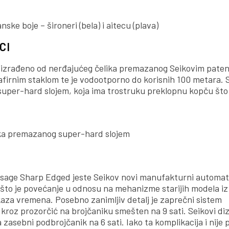
ske boje – široneri (bela) i aitecu (plava)
CI
a, izrađeno od nerđajućeg čelika premazanog Seikovim pate
afirnim staklom te je vodootporno do korisnih 100 metara. S
super-hard slojem, koja ima trostruku preklopnu kopču što
lika premazanog super-hard slojem
resage Sharp Edged jeste Seikov novi manufakturni automats
što je povećanje u odnosu na mehanizme starijih modela iz 
kaza vremena. Posebno zanimljiv detalj je zaprečni sistem
v kroz prozorčić na brojčaniku smešten na 9 sati. Seikovi diz
zasebni podbrojčanik na 6 sati. Iako ta komplikacija i nije