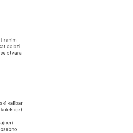
ntiranim
at dolazi
 se otvara
ki kalibar
kolekcije)
ajneri
 posebno