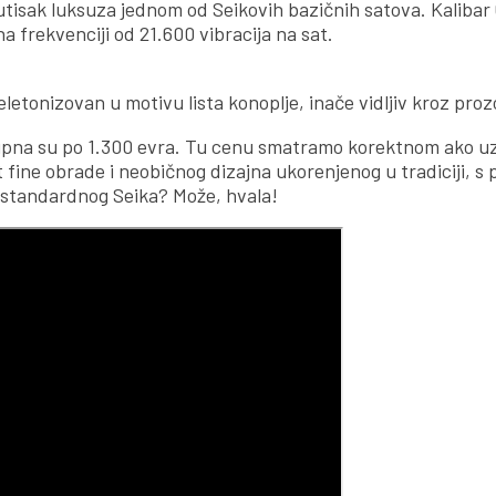
e utisak luksuza jednom od Seikovih bazičnih satova. Kaliba
na frekvenciji od 21.600 vibracija na sat.
eletonizovan u motivu lista konoplje, inače vidljiv kroz pro
upna su po 1.300 evra. Tu cenu smatramo korektnom ako 
t fine obrade i neobičnog dizajna ukorenjenog u tradiciji, 
standardnog Seika? Može, hvala!