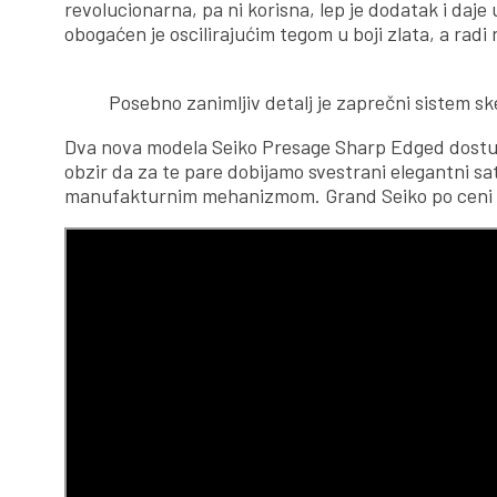
revolucionarna, pa ni korisna, lep je dodatak i daj
obogaćen je oscilirajućim tegom u boji zlata, a radi 
Posebno zanimljiv detalj je zaprečni sistem sk
Dva nova modela Seiko Presage Sharp Edged dost
obzir da za te pare dobijamo svestrani elegantni sa
manufakturnim mehanizmom. Grand Seiko po ceni 