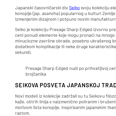
Japanski časovničarski div
Seiko
svoju kolekciju el
konoplje (jap. asanoha) popularnog u kulturi Zemlj
izmenjenim dizajnom i potpuno novim manufaktu
Seiko je kolekciju Presage Sharp Edged izvorno pre
ceni ponudi elemente koje mogu pronaći na mnogo
minuciozne završne obrade, posebno ukrašenog bro
dodatkom komplikacije ili neke druge karakteristik
sekundi.
Presage Sharp Edged nudi po prihvatljivoj c
brojčanika
SEIKOVA POSVETA JAPANSKOJ TRAD
Novi modeli iz kolekcije zadržali su tu Seikovu filoz
kaže, oštrih linija s naizmenično poliranim i bruše
motivom lista konoplje, inspirisanim japanskim tkan
rastom.