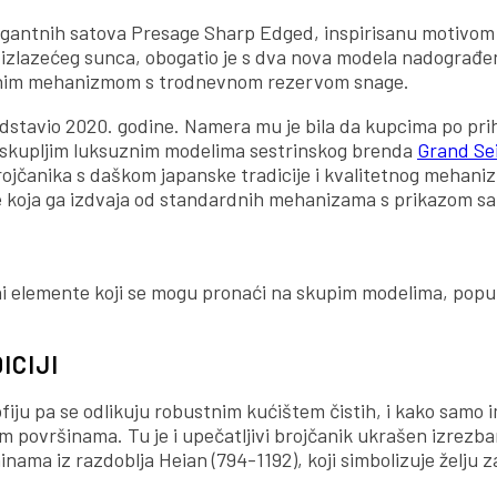
egantnih satova Presage Sharp Edged, inspirisanu motivom 
e izlazećeg sunca, obogatio je s dva nova modela nadograđ
rnim mehanizmom s trodnevnom rezervom snage.
dstavio 2020. godine. Namera mu je bila da kupcima po prih
 skupljim luksuznim modelima sestrinskog brenda
Grand Se
jčanika s daškom japanske tradicije i kvalitetnog mehani
e koja ga izdvaja od standardnih mehanizama s prikazom sat
eni elemente koji se mogu pronaći na skupim modelima, po
ICIJI
ofiju pa se odlikuju robustnim kućištem čistih, i kako samo 
nim površinama. Tu je i upečatljivi brojčanik ukrašen izrezb
inama iz razdoblja Heian (794-1192), koji simbolizuje želju 