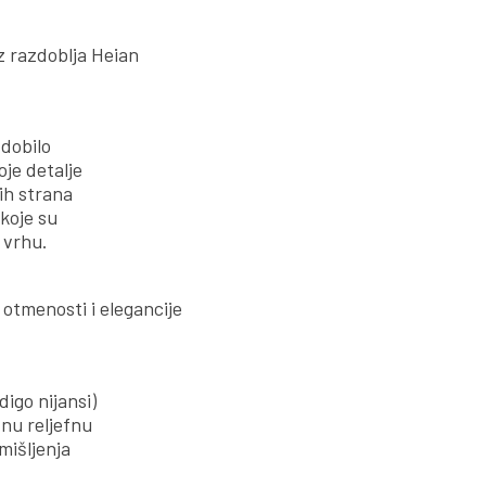
z razdoblja Heian
 dobilo
oje detalje
nih strana
koje su
 vrhu.
 otmenosti i elegancije
digo nijansi)
tnu reljefnu
mišljenja