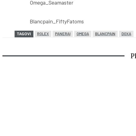
Omega_Seamaster
Blancpain_FiftyFatoms
TAGOVI
ROLEX
PANERAI
OMEGA
BLANCPAIN
DOXA
P