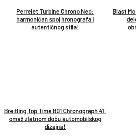
Perrelet Turbine Chrono Neo:
Blast Mo
harmoničan spoj hronografa i
del
autentičnog stila!
ob
Breitling Top Time B01 Chronograph 41:
omaž zlatnom dobu automobilskog
dizajna!