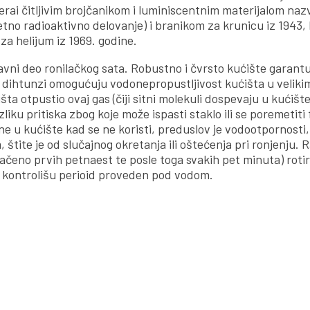
rai čitljivim brojčanikom i luminiscentnim materijalom na
tetno radioaktivno delovanje) i branikom za krunicu iz 1943,
za helijum iz 1969. godine.
vni deo ronilačkog sata. Robustno i čvrsto kućište garantu
 dihtunzi omogućuju vodonepropustljivost kućišta u velik
išta otpustio ovaj gas (čiji sitni molekuli dospevaju u kućišt
ku pritiska zbog koje može ispasti staklo ili se poremetiti 
e u kućište kad se ne koristi, preduslov je vodootpornosti, 
 štite je od slučajnog okretanja ili oštećenja pri ronjenju. 
čeno prvih petnaest te posle toga svakih pet minuta) rotir
o kontrolišu perioid proveden pod vodom.