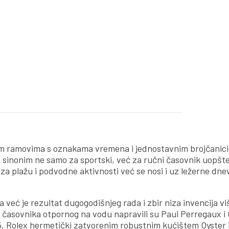
okim ramovima s oznakama vremena i jednostavnim brojčanic
u sinonim ne samo za sportski, već za ručni časovnik uopšte
za plažu i podvodne aktivnosti već se nosi i uz ležerne dn
 već je rezultat dugogodišnjeg rada i zbir niza invencija vi
 časovnika otpornog na vodu napravili su Paul Perregaux i
5, Rolex hermetički zatvorenim robustnim kućištem Oyster i