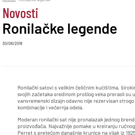
Novosti
Ronilačke legende
30/06/2018
Podeli
Ronilački satovi s velikim čeličnim kućištima, šir
svojih začetaka sredinom prošlog veka prerasli su 
vanvremenski dizajn odavno nije rezervisan strogo 
kombinacije i večernja odela.
Moderan ronilački sat nije pronalazak jednog brenda
proizvođača. Najvažnije pomake u kreiranju ručnog
Perret s pretečom današnje krunice na vijak iz 192