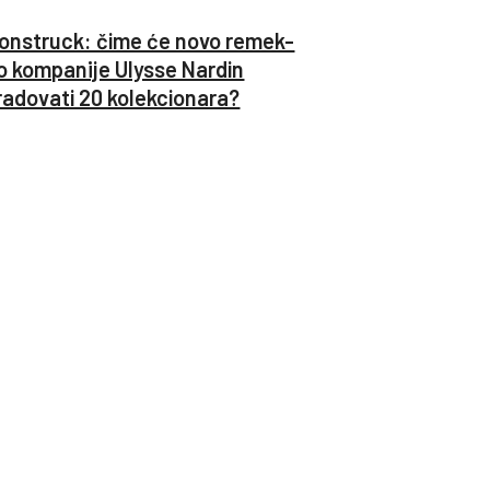
onstruck: čime će novo remek-
o kompanije Ulysse Nardin
radovati 20 kolekcionara?