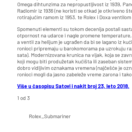
Omega dihtunzima za nepropustljivost iz 1939, Pane
Radiomir iz 1936 (ne koristi se otkad je otkriveno š
rotirajućim ramom iz 1953. te Rolex i Doxa ventilom 
Spomenuti elementi su tokom decenija postali sasta
otpornost na udarce i nagle promene temperature,
a ventil za helijum je ugrađen da bi se lagano iz kuć
ronioci pripremaju u barokomorama pa uzrokuju razli
sata). Modernizovana krunica na vijak, koja se zavrn
koji mogu biti produžetak kućišta ili zaseban sistem,
dobro vidljivim oznakama vremena (najčešće je ozna
ronioci mogli da jasno zabeleže vreme zarona i tak
Više u časopisu Satovi i nakit broj 23, leto 2018.
1
od 3
Rolex_Submariner