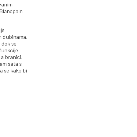
zvanim
 Blancpain
je
im dubinama,
e dok se
funkcije
a branici,
Ram sata s
a se kako bi