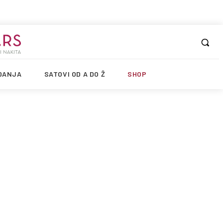
DANJA
SATOVI OD A DO Ž
SHOP