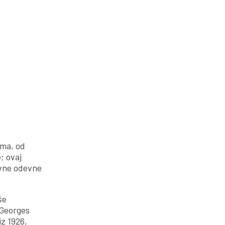
ima, od
; ovaj
evne odevne
še
 Georges
z 1926,