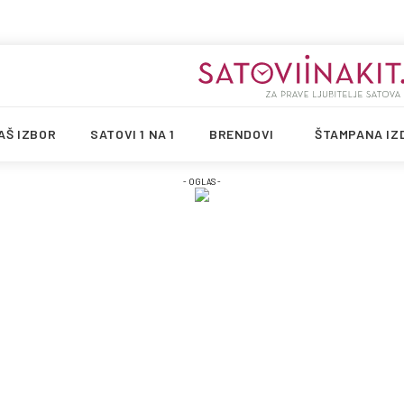
AŠ IZBOR
SATOVI 1 NA 1
BRENDOVI
ŠTAMPANA IZ
- OGLAS -