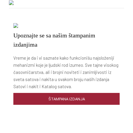
Upoznajte se sa našim štampanim
izdanjima
Vreme je da i vi saznate kako funkcionišu najsloženiji
mehanizmi koje je ljudski rod izumeo. Sve tajne visokog
časovničarstva, ali i brojni noviteti i zanimljivosti iz
sveta satova i nakita u svakom broju naših izdanja
Satovi i nakit i Katalog satova.
ŠTAMPANA IZDANJA