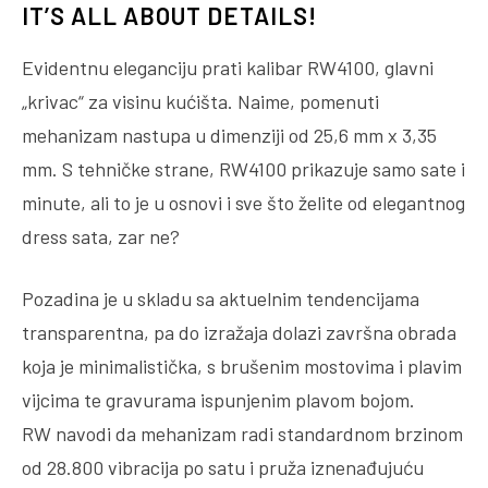
IT’S ALL ABOUT DETAILS!
Evidentnu eleganciju prati kalibar RW4100, glavni
„krivac“ za visinu kućišta. Naime, pomenuti
mehanizam nastupa u dimenziji od 25,6 mm x 3,35
mm. S tehničke strane, RW4100 prikazuje samo sate i
minute, ali to je u osnovi i sve što želite od elegantnog
dress sata, zar ne?
Pozadina je u skladu sa aktuelnim tendencijama
transparentna, pa do izražaja dolazi završna obrada
koja je minimalistička, s brušenim mostovima i plavim
vijcima te gravurama ispunjenim plavom bojom.
RW navodi da mehanizam radi standardnom brzinom
od 28.800 vibracija po satu i pruža iznenađujuću