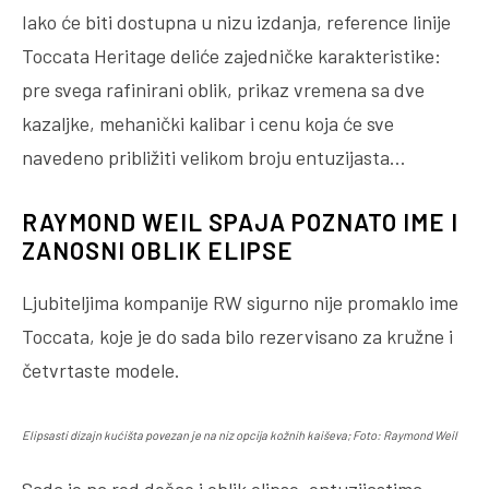
Iako će biti dostupna u nizu izdanja, reference linije
Toccata Heritage deliće zajedničke karakteristike:
pre svega rafinirani oblik, prikaz vremena sa dve
kazaljke, mehanički kalibar i cenu koja će sve
navedeno približiti velikom broju entuzijasta…
RAYMOND WEIL SPAJA POZNATO IME I
ZANOSNI OBLIK ELIPSE
Ljubiteljima kompanije RW sigurno nije promaklo ime
Toccata, koje je do sada bilo rezervisano za kružne i
četvrtaste modele.
Elipsasti dizajn kućišta povezan je na niz opcija kožnih kaiševa; Foto: Raymond Weil