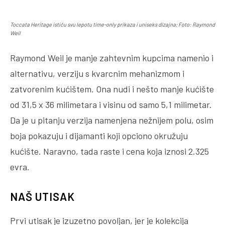
Toccata Heritage ističu svu lepotu time-only prikaza i uniseks dizajna; Foto: Raymond
Weil
Raymond Weil je manje zahtevnim kupcima namenio i
alternativu, verziju s kvarcnim mehanizmom i
zatvorenim kućištem. Ona nudi i nešto manje kućište
od 31,5 x 36 milimetara i visinu od samo 5,1 milimetar.
Da je u pitanju verzija namenjena nežnijem polu, osim
boja pokazuju i dijamanti koji opciono okružuju
kućište. Naravno, tada raste i cena koja iznosi 2.325
evra.
NAŠ UTISAK
Prvi utisak je izuzetno povoljan, jer je kolekcija