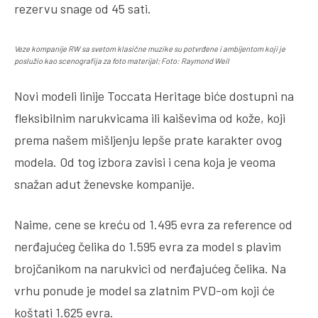
rezervu snage od 45 sati.
Veze kompanije RW sa svetom klasične muzike su potvrđene i ambijentom koji je
poslužio kao scenografija za foto materijal; Foto: Raymond Weil
Novi modeli linije Toccata Heritage biće dostupni na
fleksibilnim narukvicama ili kaiševima od kože, koji
prema našem mišljenju lepše prate karakter ovog
modela. Od tog izbora zavisi i cena koja je veoma
snažan adut ženevske kompanije.
Naime, cene se kreću od 1.495 evra za reference od
nerđajućeg čelika do 1.595 evra za model s plavim
brojčanikom na narukvici od nerđajućeg čelika. Na
vrhu ponude je model sa zlatnim PVD-om koji će
koštati 1.625 evra.