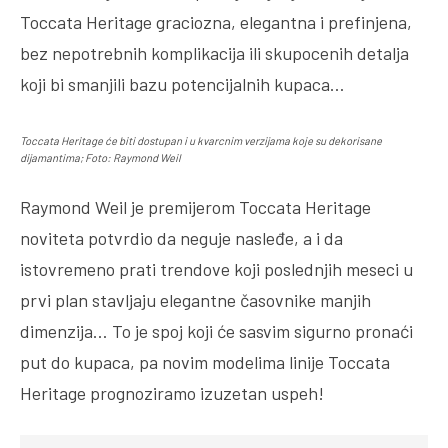
Toccata Heritage graciozna, elegantna i prefinjena,
bez nepotrebnih komplikacija ili skupocenih detalja
koji bi smanjili bazu potencijalnih kupaca…
Toccata Heritage će biti dostupan i u kvarcnim verzijama koje su dekorisane
dijamantima; Foto: Raymond Weil
Raymond Weil je premijerom Toccata Heritage
noviteta potvrdio da neguje nasleđe, a i da
istovremeno prati trendove koji poslednjih meseci u
prvi plan stavljaju elegantne časovnike manjih
dimenzija… To je spoj koji će sasvim sigurno pronaći
put do kupaca, pa novim modelima linije Toccata
Heritage prognoziramo izuzetan uspeh!