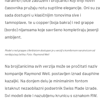
naravno!) biće zaduženi i brojčanici koji liniji novih
časovnika pružaju notu suptilne elegancije. Oni su za
sada dostupni u klasičnijim tonovima sive i
tamnoplave, te u copper (boja bakra) i red grappe
(bordo) nijansama koje savršeno kompletiraju jesenji
ambijent.
Model s red grappe ciferblatom dostupan je u verziji s komfornom narukvicom od
nerđajućeg čelika; Foto: Raymond Weil
Na brojčanicima svih verzija može se pročitati naziv
kompanije Raymond Weil, postavljen iznad dauphine
kazaljki. Na donjem delu je minimalnim fontom
istaknut nezaobilazni podsetnik Swiss Made izrade.
Svi modeli dele i nazubljenu krunicu s oznakom RW.