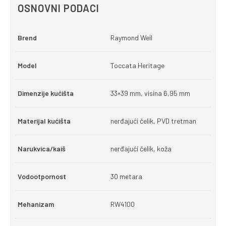
OSNOVNI PODACI
Brend
Raymond Weil
Model
Toccata Heritage
Dimenzije kućišta
33×39 mm, visina 6,95 mm
Materijal kućišta
nerđajući čelik, PVD tretman
Narukvica/kaiš
nerđajući čelik, koža
Vodootpornost
30 metara
Mehanizam
RW4100