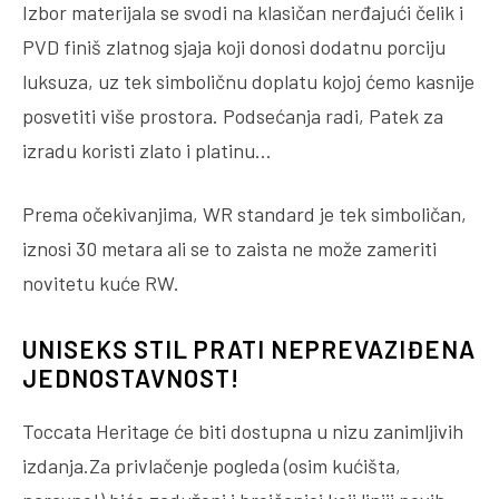
Izbor materijala se svodi na klasičan nerđajući čelik i
PVD finiš zlatnog sjaja koji donosi dodatnu porciju
luksuza, uz tek simboličnu doplatu kojoj ćemo kasnije
posvetiti više prostora. Podsećanja radi, Patek za
izradu koristi zlato i platinu…
Prema očekivanjima, WR standard je tek simboličan,
iznosi 30 metara ali se to zaista ne može zameriti
novitetu kuće RW.
UNISEKS STIL PRATI NEPREVAZIĐENA
JEDNOSTAVNOST!
Toccata Heritage će biti dostupna u nizu zanimljivih
izdanja.Za privlačenje pogleda (osim kućišta,