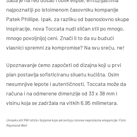
Sada je na red došao i oblik elipse, entuzijastima
najpoznatiji po istoimenom časovniku kompanije
Patek Phillipe. Ipak, za razliku od basnoslovno skupe
inspiracije, nova Toccata nudi sličan stil po mnogo,
mnogo povoljnijoj ceni. Znači li to da su budući
vlasnici spremni za kompromise? Na svu sreću, ne!
Upoznavanje ćemo započeti od dizajna koji u prvi
plan postavlja sofisticiranu siluetu kućišta. Osim
nesumnjive lepote i autentičnosti, Toccata može da
računa i na odmerene dimenzije od 33 x 38 mm i
visinu koja se zadržala na vitkih 6,95 milimetara.
Uniseks stil RW ističe i bojama koje akcentuju tonove neprolazne elegancije; Foto:
Raymond Weil