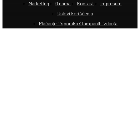
Marketing
O nama
Kontakt
Impresum
Uslovi korišćenja
Plaćanje i isporuka štampanih izdanja