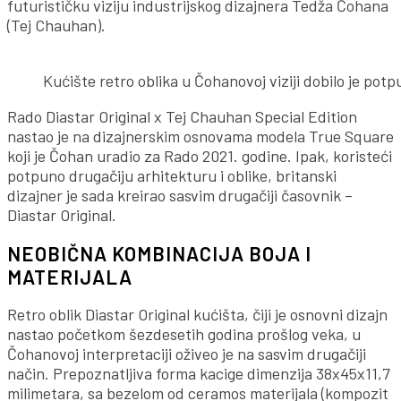
futurističku viziju industrijskog dizajnera Tedža Čohana
(Tej Chauhan).
Kućište retro oblika u Čohanovoj viziji dobilo je potp
Rado Diastar Original x Tej Chauhan Special Edition
nastao je na dizajnerskim osnovama modela True Square
koji je Čohan uradio za Rado 2021. godine. Ipak, koristeći
potpuno drugačiju arhitekturu i oblike, britanski
dizajner je sada kreirao sasvim drugačiji časovnik –
Diastar Original.
NEOBIČNA KOMBINACIJA BOJA I
MATERIJALA
Retro oblik Diastar Original kućišta, čiji je osnovni dizajn
nastao početkom šezdesetih godina prošlog veka, u
Čohanovoj interpretaciji oživeo je na sasvim drugačiji
način. Prepoznatljiva forma kacige dimenzija 38x45x11,7
milimetara, sa bezelom od ceramos materijala (kompozit