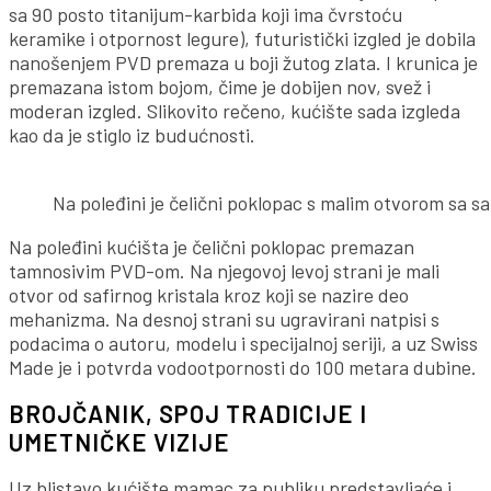
sa 90 posto titanijum-karbida koji ima čvrstoću
keramike i otpornost legure), futuristički izgled je dobila
nanošenjem PVD premaza u boji žutog zlata. I krunica je
premazana istom bojom, čime je dobijen nov, svež i
moderan izgled. Slikovito rečeno, kućište sada izgleda
kao da je stiglo iz budućnosti.
Na poleđini je čelični poklopac s malim otvorom sa s
Na poleđini kućišta je čelični poklopac premazan
tamnosivim PVD-om. Na njegovoj levoj strani je mali
otvor od safirnog kristala kroz koji se nazire deo
mehanizma. Na desnoj strani su ugravirani natpisi s
podacima o autoru, modelu i specijalnoj seriji, a uz Swiss
Made je i potvrda vodootpornosti do 100 metara dubine.
BROJČANIK, SPOJ TRADICIJE I
UMETNIČKE VIZIJE
Uz blistavo kućište mamac za publiku predstavljaće i