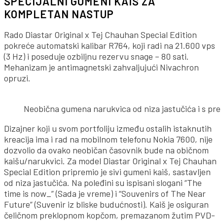
SPECIJALNI GUMENI KAIŠ ZA
KOMPLETAN NASTUP
Rado Diastar Original x Tej Chauhan Special Edition
pokreće automatski kalibar R764, koji radi na 21.600 vps
(3 Hz) i poseduje ozbiljnu rezervu snage – 80 sati.
Mehanizam je antimagnetski zahvaljujući Nivachron
opruzi.
Neobična gumena narukvica od niza jastučića i s pre
Dizajner koji u svom portfoliju između ostalih istaknutih
kreacija ima i rad na mobilnom telefonu Nokia 7600, nije
dozvolio da ovako neobičan časovnik bude na običnom
kaišu/narukvici. Za model Diastar Original x Tej Chauhan
Special Edition pripremio je sivi gumeni kaiš, sastavljen
od niza jastučića. Na poleđini su ispisani slogani “The
time is now_” (Sada je vreme) i “Souvenirs of The Near
Future” (Suvenir iz bliske budućnosti). Kaiš je osiguran
čeličnom preklopnom kopčom, premazanom žutim PVD-