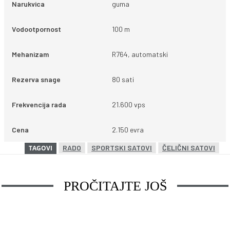
Narukvica
guma
Vodootpornost
100 m
Mehanizam
R764, automatski
Rezerva snage
80 sati
Frekvencija rada
21.600 vps
Cena
2.150 evra
RADO
SPORTSKI SATOVI
ČELIČNI SATOVI
TAGOVI
PROČITAJTE JOŠ