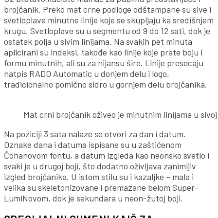
brojčanik. Preko mat crne podloge odštampane su sive i
svetloplave minutne linije koje se skupljaju ka središnjem
krugu. Svetloplave su u segmentu od 9 do 12 sati, dok je
ostatak polja u sivim linijama. Na svakih pet minuta
aplicirani su indeksi, takođe kao linije koje prate boju i
formu minutnih, ali su za nijansu šire. Linije presecaju
natpis RADO Automatic u donjem delu i logo,
tradicionalno pomično sidro u gornjem delu brojčanika.
Mat crni brojčanik oživeo je minutnim linijama u sivo
Na poziciji 3 sata nalaze se otvori za dan i datum.
Oznake dana i datuma ispisane su u zaštićenom
Čohanovom fontu, a datum izgleda kao neonsko svetlo i
svaki je u drugoj boji, što dodatno oživljava zanimljiv
izgled brojčanika. U istom stilu su i kazaljke – mala i
velika su skeletonizovane i premazane belom Super-
LumiNovom, dok je sekundara u neon-žutoj boji.