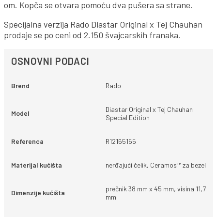
om. Kopča se otvara pomoću dva pušera sa strane.
Specijalna verzija Rado Diastar Original x Tej Chauhan
prodaje se po ceni od 2.150 švajcarskih franaka.
OSNOVNI PODACI
Brend
Rado
Diastar Original x Tej Chauhan
Model
Special Edition
Referenca
R12165155
Materijal kućišta
nerđajući čelik, Ceramos™ za bezel
prečnik 38 mm x 45 mm, visina 11,7
Dimenzije kućišta
mm