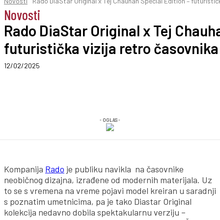
Novosti
Rado DiaStar Original x Tej Chauhan Special Edition – futuristička
Novosti
Rado DiaStar Original x Tej Chauha
futuristička vizija retro časovnika
12/02/2025
- OGLAS -
Kompanija
Rado
je publiku navikla na časovnike
neobičnog dizajna, izrađene od modernih materijala. Uz
to se s vremena na vreme pojavi model kreiran u saradnji
s poznatim umetnicima, pa je tako Diastar Original
kolekcija nedavno dobila spektakularnu verziju –