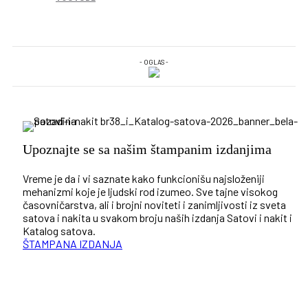
- OGLAS -
Upoznajte se sa našim štampanim izdanjima
Vreme je da i vi saznate kako funkcionišu najsloženiji
mehanizmi koje je ljudski rod izumeo. Sve tajne visokog
časovničarstva, ali i brojni noviteti i zanimljivosti iz sveta
satova i nakita u svakom broju naših izdanja Satovi i nakit i
Katalog satova.
ŠTAMPANA IZDANJA