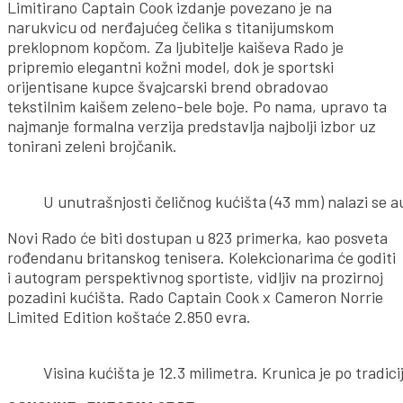
Limitirano Captain Cook izdanje povezano je na
narukvicu od nerđajućeg čelika s titanijumskom
preklopnom kopčom. Za ljubitelje kaiševa Rado je
pripremio elegantni kožni model, dok je sportski
orijentisane kupce švajcarski brend obradovao
tekstilnim kaišem zeleno-bele boje. Po nama, upravo ta
najmanje formalna verzija predstavlja najbolji izbor uz
tonirani zeleni brojčanik.
U unutrašnjosti čeličnog kućišta (43 mm) nalazi se 
Novi Rado će biti dostupan u 823 primerka, kao posveta
rođendanu britanskog tenisera. Kolekcionarima će goditi
i autogram perspektivnog sportiste, vidljiv na prozirnoj
pozadini kućišta. Rado Captain Cook x Cameron Norrie
Limited Edition koštaće 2.850 evra.
Visina kućišta je 12.3 milimetra. Krunica je po tradic