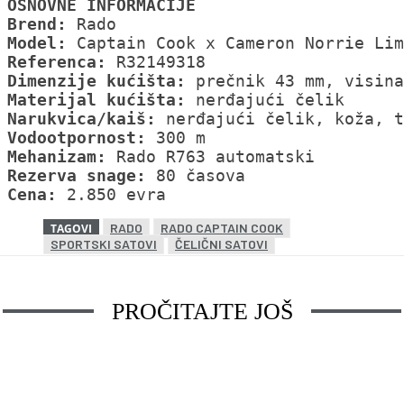
OSNOVNE INFORMACIJE
Brend:
Model:
Referenca: 
Dimenzije kućišta:
Materijal kućišta:
Narukvica/kaiš:
Vodootpornost:
Mehanizam:
Rezerva snage:
Cena:
 2.850 evra
RADO
RADO CAPTAIN COOK
TAGOVI
SPORTSKI SATOVI
ČELIČNI SATOVI
PROČITAJTE JOŠ