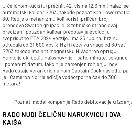
U čeličnom kućištu (prečnik 42, visina 12,3 mm) nalazi se
automatski kalibar R763, takođe poznat kao Powermatic
80. Reč je o mehanizmu koji koristi priličan broj
brendova Swatch grupacije. S tehničke strane ovaj
precizan i pouzdan kalibar predstavlja evoluciju
sveprisutne ETA 2824 verzije. Ima 25 rubina, brzinu
otkucaja od 21.600 vps (3 Hz) i rezervu snage od 80 sati.
R763 takođe ima antimagnetsku Nivachron oprugu.
Funkcije uključuju najosnovnije – sate, minute, sekunde
i pomenuti datum. Iako nije namenjen ronjenju, novi
Rado ostaje veran originalnom Captain Cook nasleđu, pa
je i Cameron Norrie edicija vodootporna čak do 300
metara!
Poznati model kompanije Rado debitovao je u izdan
RADO NUDI ČELIČNU NARUKVICU I DVA
KAIŠA