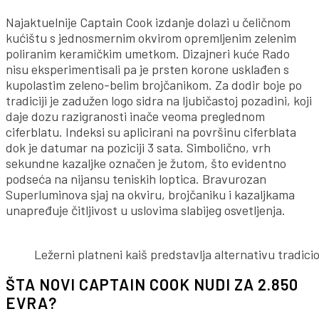
Najaktuelnije Captain Cook izdanje dolazi u čeličnom
kućištu s jednosmernim okvirom opremljenim zelenim
poliranim keramičkim umetkom. Dizajneri kuće Rado
nisu eksperimentisali pa je prsten korone usklađen s
kupolastim zeleno-belim brojčanikom. Za dodir boje po
tradiciji je zadužen logo sidra na ljubičastoj pozadini, koji
daje dozu razigranosti inače veoma preglednom
ciferblatu. Indeksi su aplicirani na površinu ciferblata
dok je datumar na poziciji 3 sata. Simbolično, vrh
sekundne kazaljke označen je žutom, što evidentno
podseća na nijansu teniskih loptica. Bravurozan
Superluminova sjaj na okviru, brojčaniku i kazaljkama
unapređuje čitljivost u uslovima slabijeg osvetljenja.
Ležerni platneni kaiš predstavlja alternativu tradicio
ŠTA NOVI CAPTAIN COOK NUDI ZA 2.850
EVRA?