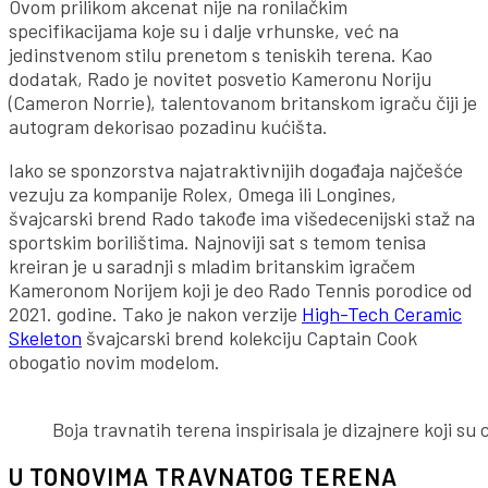
Ovom prilikom akcenat nije na ronilačkim
specifikacijama koje su i dalje vrhunske, već na
jedinstvenom stilu prenetom s teniskih terena. Kao
dodatak, Rado je novitet posvetio Kameronu Noriju
(Cameron Norrie), talentovanom britanskom igraču čiji je
autogram dekorisao pozadinu kućišta.
Iako se sponzorstva najatraktivnijih događaja najčešće
vezuju za kompanije Rolex, Omega ili Longines,
švajcarski brend Rado takođe ima višedecenijski staž na
sportskim borilištima. Najnoviji sat s temom tenisa
kreiran je u saradnji s mladim britanskim igračem
Kameronom Norijem koji je deo Rado Tennis porodice od
2021. godine. Tako je nakon verzije
High-Tech Ceramic
Skeleton
švajcarski brend kolekciju Captain Cook
obogatio novim modelom.
Boja travnatih terena inspirisala je dizajnere koji su 
U TONOVIMA TRAVNATOG TERENA