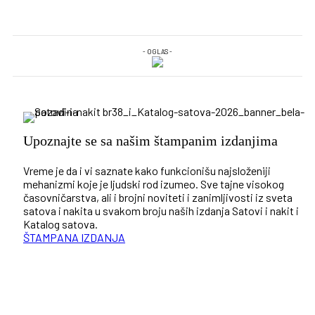
- OGLAS -
Upoznajte se sa našim štampanim izdanjima
Vreme je da i vi saznate kako funkcionišu najsloženiji
mehanizmi koje je ljudski rod izumeo. Sve tajne visokog
časovničarstva, ali i brojni noviteti i zanimljivosti iz sveta
satova i nakita u svakom broju naših izdanja Satovi i nakit i
Katalog satova.
ŠTAMPANA IZDANJA