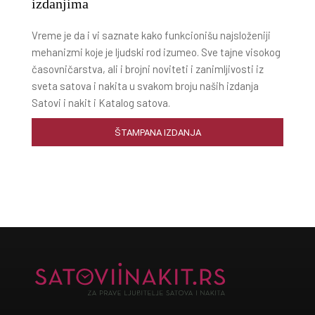
izdanjima
Vreme je da i vi saznate kako funkcionišu najsloženiji
mehanizmi koje je ljudski rod izumeo. Sve tajne visokog
časovničarstva, ali i brojni noviteti i zanimljivosti iz
sveta satova i nakita u svakom broju naših izdanja
Satovi i nakit i Katalog satova.
ŠTAMPANA IZDANJA