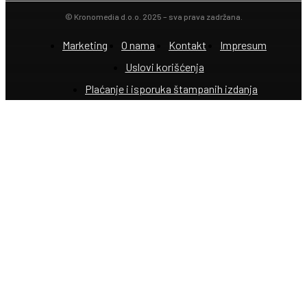
© Kronomedia d.o.o. 2025 – sva prava zadržana.
Marketing
O nama
Kontakt
Impresum
Uslovi korišćenja
Plaćanje i isporuka štampanih izdanja