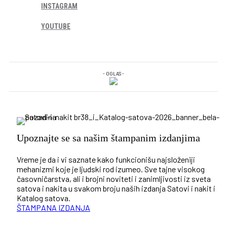
INSTAGRAM
YOUTUBE
- OGLAS -
Upoznajte se sa našim štampanim izdanjima
Vreme je da i vi saznate kako funkcionišu najsloženiji
mehanizmi koje je ljudski rod izumeo. Sve tajne visokog
časovničarstva, ali i brojni noviteti i zanimljivosti iz sveta
satova i nakita u svakom broju naših izdanja Satovi i nakit i
Katalog satova.
ŠTAMPANA IZDANJA