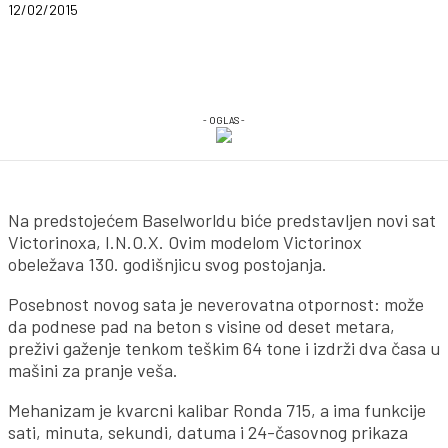
12/02/2015
- OGLAS -
Na predstojećem Baselworldu biće predstavljen novi sat
Victorinoxa, I.N.O.X. Ovim modelom Victorinox
obeležava 130. godišnjicu svog postojanja.
Posebnost novog sata je neverovatna otpornost: može
da podnese pad na beton s visine od deset metara,
preživi gaženje tenkom teškim 64 tone i izdrži dva časa u
mašini za pranje veša.
Mehanizam je kvarcni kalibar Ronda 715, a ima funkcije
sati, minuta, sekundi, datuma i 24-časovnog prikaza