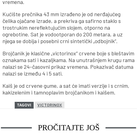
vremena.
Kućište prečnika 43 mm izrađeno je od nerđajućeg
čelika ojačane izrade, a prekriva ga safirno staklo s
trostrukim nereflektujućim slojem, otporno na
ogrebotine. Sat je vodootporan do 200 metara, a uz
njega se dobija i posebni crni sintetički „odbojnik“.
Brojčanik je klasične „victorinox“ crvene boje s bleštavim
oznakama sati i kazaljkama. Na unutrašnjem krugu rama
nalazi se 24-časovni prikaz vremena. Pokazivač datuma
nalazi se između 4 i 5 sati.
Kaiš je od crvene gume, a sat će imati verzije i s crnim,
kakizelenim i tamnoplavim brojčanikom i kaišem.
VICTORINOX
TAGOVI
PROČITAJTE JOŠ