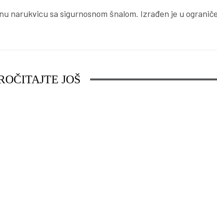
čnu narukvicu sa sigurnosnom šnalom. Izrađen je u ograničen
ROČITAJTE JOŠ