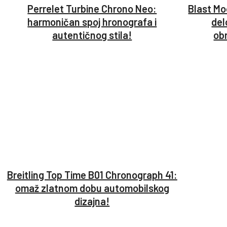
Perrelet Turbine Chrono Neo:
Blast Mo
harmoničan spoj hronografa i
del
autentičnog stila!
ob
Breitling Top Time B01 Chronograph 41:
omaž zlatnom dobu automobilskog
dizajna!