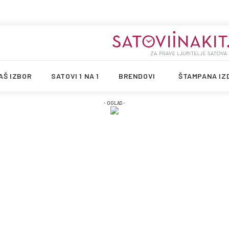
AŠ IZBOR
SATOVI 1 NA 1
BRENDOVI
ŠTAMPANA IZ
- OGLAS -