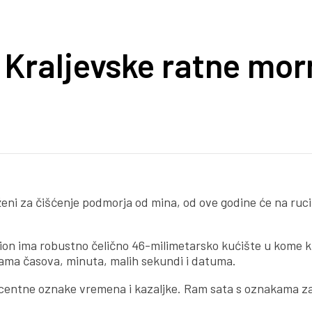
e Kraljevske ratne mor
eni za čišćenje podmorja od mina, od ove godine će na ruci 
tion ima robustno čelično 46-milimetarsko kućište u kome 
jama časova, minuta, malih sekundi i datuma.
scentne oznake vremena i kazaljke. Ram sata s oznakama z