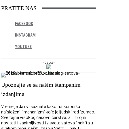
PRATITE NAS
FACEBOOK
INSTAGRAM
YOUTUBE
- OGLAS -
Upoznajte se sa našim štampanim
izdanjima
Vreme je da i vi saznate kako funkcionišu
najsloženiji mehanizmi koje je ljudski rod izumeo.
Sve tajne visokog časovničarstva, ali i brojni
noviteti i zanimljivosti iz sveta satova i nakita u
svakom broju naših izdanja Satovi i nakit i