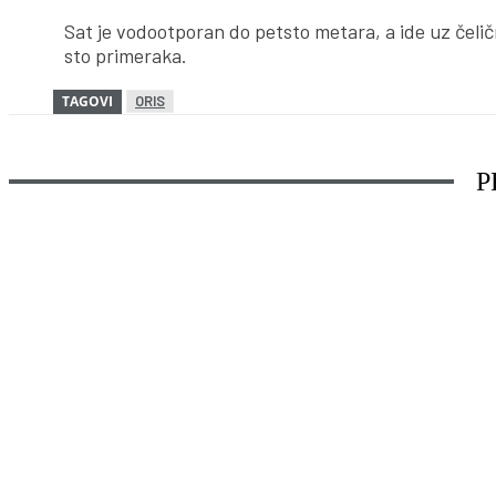
Sat je vodootporan do petsto metara, a ide uz čeli
sto primeraka.
TAGOVI
ORIS
P