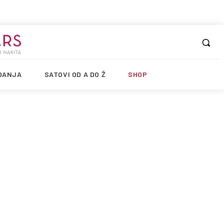
DANJA
SATOVI OD A DO Ž
SHOP