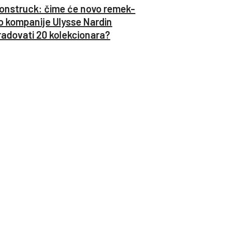
onstruck: čime će novo remek-
o kompanije Ulysse Nardin
radovati 20 kolekcionara?