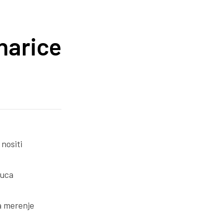
narice
nositi
kuca
a merenje