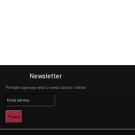
Newsletter
Primajte najnovije vesti iz sveta satova i nakita!
Prijava