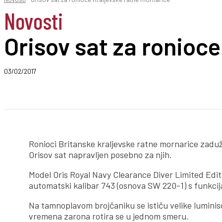
Novosti
Orisov sat za ronioc
03/02/2017
Podeli
Ronioci Britanske kraljevske ratne mornarice zaduž
Orisov sat napravljen posebno za njih.
Model Oris Royal Navy Clearance Diver Limited Edi
automatski kalibar 743 (osnova SW 220-1) s funkci
Na tamnoplavom brojčaniku se ističu velike lumini
vremena zarona rotira se u jednom smeru.