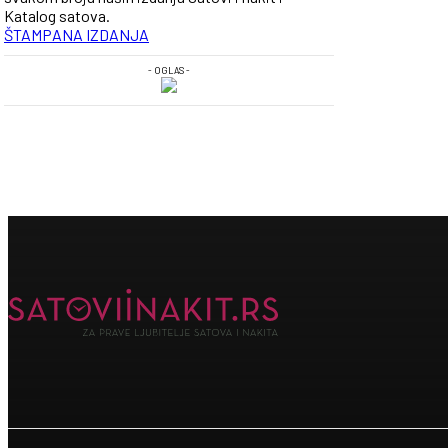
Katalog satova.
ŠTAMPANA IZDANJA
- OGLAS -