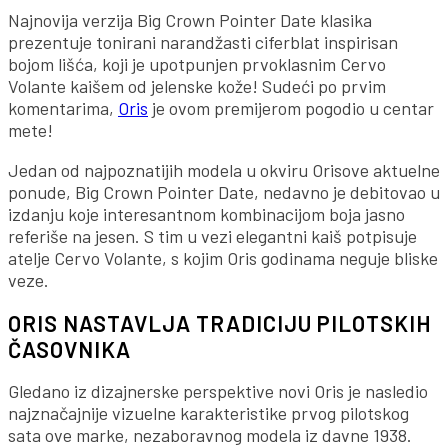
Najnovija verzija Big Crown Pointer Date klasika
prezentuje tonirani narandžasti ciferblat inspirisan
bojom lišća, koji je upotpunjen prvoklasnim Cervo
Volante kaišem od jelenske kože! Sudeći po prvim
komentarima,
Oris
je ovom premijerom pogodio u centar
mete!
Jedan od najpoznatijih modela u okviru Orisove aktuelne
ponude, Big Crown Pointer Date, nedavno je debitovao u
izdanju koje interesantnom kombinacijom boja jasno
referiše na jesen. S tim u vezi elegantni kaiš potpisuje
atelje Cervo Volante, s kojim Oris godinama neguje bliske
veze.
ORIS NASTAVLJA TRADICIJU PILOTSKIH
ČASOVNIKA
Gledano iz dizajnerske perspektive novi Oris je nasledio
najznačajnije vizuelne karakteristike prvog pilotskog
sata ove marke, nezaboravnog modela iz davne 1938.