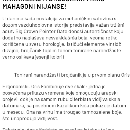
MAHAGONI NIJANSE!
U danima kada nostalgija za mehaničkim satovima s
dozom vazduhoplovne istorije predstavlja važan tržišni
adut, Big Crown Pointer Date donosi autentičnost koju
dodatno naglašava nesvakidašnja boja, veoma retko
korišćena u svetu horologije. Ističući elemente vintidž
dizajna, brojčanik toplim tonom tonirane narandžaste
verno oslikava jesenji kolorit.
Tonirani narandžasti brojčanik je u prvom planu Ori
Ergonomski, Oris kombinuje dve skale: jedna je
posvećena prikazu vremena koje omogućuju arapski
brojevi, dok je na samom rubu ciferblata vidljiva skala
datumara, sa posebnom kazaljkom koja pokazuje datum
u mesecu. Ona na vrhu ima trougao tamnozelene boje,
što unapređuje vidljivost.
Tekstualni deo ciferblata se svodi na istaknuto ime