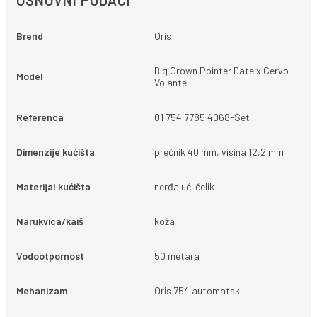
OSNOVNI PODACI
Brend
Oris
Big Crown Pointer Date x Cervo
Model
Volante
Referenca
01 754 7785 4068-Set
Dimenzije kućišta
prečnik 40 mm, visina 12,2 mm
Materijal kućišta
nerđajući čelik
Narukvica/kaiš
koža
Vodootpornost
50 metara
Mehanizam
Oris 754 automatski