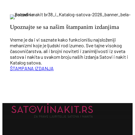
Upoznajte se sa našim štampanim izdanjima
Vreme je da i vi saznate kako funkcionišu najsloženiji
mehanizmi koje je ljudski rod izumeo. Sve tajne visokog
časovničarstva, ali i brojni noviteti i zanimljivosti iz sveta
satova i nakita u svakom broju naših izdanja Satovi i nakit i
Katalog satova.
ŠTAMPANA IZDANJA