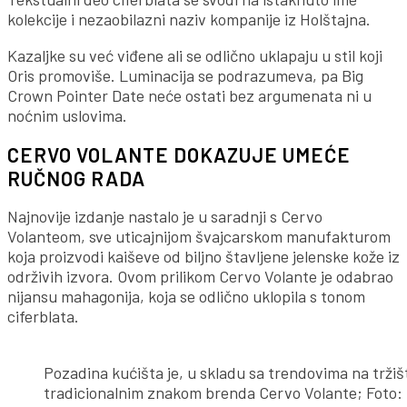
kolekcije i nezaobilazni naziv kompanije iz Holštajna.
Kazaljke su već viđene ali se odlično uklapaju u stil koji
Oris promoviše. Luminacija se podrazumeva, pa Big
Crown Pointer Date neće ostati bez argumenata ni u
noćnim uslovima.
CERVO VOLANTE DOKAZUJE UMEĆE
RUČNOG RADA
Najnovije izdanje nastalo je u saradnji s Cervo
Volanteom, sve uticajnijom švajcarskom manufakturom
koja proizvodi kaiševe od biljno štavljene jelenske kože iz
održivih izvora. Ovom prilikom Cervo Volante je odabrao
nijansu mahagonija, koja se odlično uklopila s tonom
ciferblata.
Pozadina kućišta je, u skladu sa trendovima na trži
tradicionalnim znakom brenda Cervo Volante; Foto: 