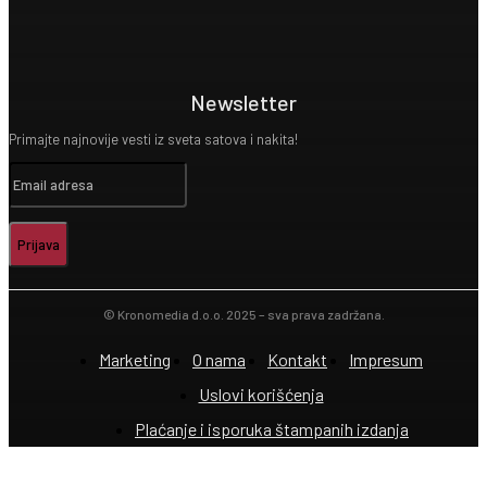
Newsletter
Primajte najnovije vesti iz sveta satova i nakita!
Prijava
© Kronomedia d.o.o. 2025 – sva prava zadržana.
Marketing
O nama
Kontakt
Impresum
Uslovi korišćenja
Plaćanje i isporuka štampanih izdanja