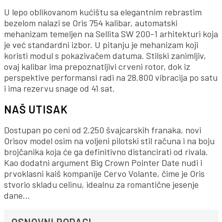
U lepo oblikovanom kućištu sa elegantnim rebrastim
bezelom nalazi se Oris 754 kalibar, automatski
mehanizam temeljen na Sellita SW 200-1 arhitekturi koja
je već standardni izbor. U pitanju je mehanizam koji
koristi modul s pokazivačem datuma. Stilski zanimljiv,
ovaj kalibar ima prepoznatljivi crveni rotor, dok iz
perspektive performansi radi na 28.800 vibracija po satu
i ima rezervu snage od 41 sat.
NAŠ UTISAK
Dostupan po ceni od 2.250 švajcarskih franaka, novi
Orisov model osim na voljeni pilotski stil računa i na boju
brojčanika koja će ga definitivno distancirati od rivala.
Kao dodatni argument Big Crown Pointer Date nudi i
prvoklasni kaiš kompanije Cervo Volante, čime je Oris
stvorio skladu celinu, idealnu za romantične jesenje
dane…