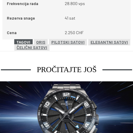
Frekvencija rada
28.800 vps
Rezerva snage
41 sat
Cena
2.250 CHF
ORIS
PILOTSKI SATOVI
ELEGANTNI SATOVI
TAGOVI
ČELIČNI SATOVI
PROČITAJTE JOŠ