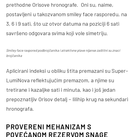
prethodne Orisove hronografe. Oni su, naime,
postavljeni u takozvanom smiley face rasporedu, na
3, 6 i 9 sati, što uz otvor datuma na poziciji 6 sati
savršeno odgovara svima koji vole simetriju.
Smiley face raspored podbrojčanika i atraktivne plave nijanse zaštitni su znaci
brojčanika
Aplicirani indeksi u obliku štita premazani su Super-
LumiNova reflektujućim premazom, a njime su
tretirane i kazaljke sati i minuta, kao i još jedan
prepoznatljiv Orisov detalj – lilihip krug na sekundari
hronografa.
PROVERENI MEHANIZAM S
POVEĆANOM REZERVOM SNAGE