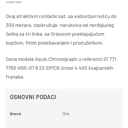
crveni rotor
Ovaj atraktivni ronilački sat, sa vodootpornošću do
300 metara, zaokružuje narukvica od nerđajućeg
čelika sa tri linka, sa Orisovom preklapajućom
kopčom, finim podešavanjem i produžetkom.
Cena modela Aquis Chronograph u referenci 01 771
7793 4155-07 8 23 01PEB iznosi 4.400 švajcarskih
franaka.
OSNOVNI PODACI
Brend
Oris