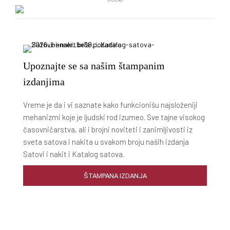
Upoznajte se sa našim štampanim
izdanjima
Vreme je da i vi saznate kako funkcionišu najsloženiji
mehanizmi koje je ljudski rod izumeo. Sve tajne visokog
časovničarstva, ali i brojni noviteti i zanimljivosti iz
sveta satova i nakita u svakom broju naših izdanja
Satovi i nakit i Katalog satova.
ŠTAMPANA IZDANJA