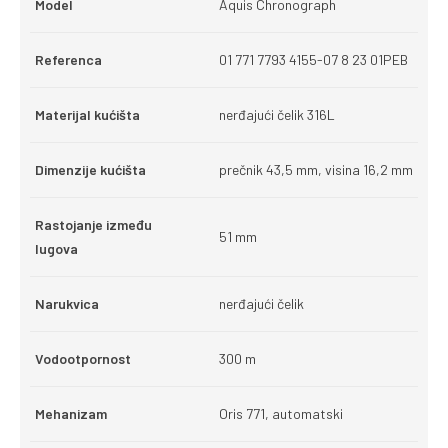
Model
Aquis Chronograph
Referenca
01 771 7793 4155-07 8 23 01PEB
Materijal kućišta
nerđajući čelik 316L
Dimenzije kućišta
prečnik 43,5 mm, visina 16,2 mm
Rastojanje između
51 mm
lugova
Narukvica
nerđajući čelik
Vodootpornost
300 m
Mehanizam
Oris 771, automatski