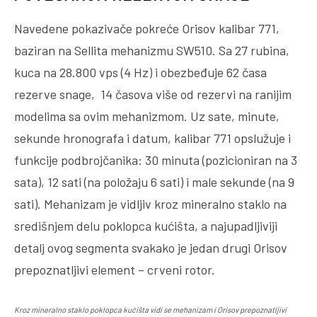
Navedene pokazivače pokreće Orisov kalibar 771,
baziran na Sellita mehanizmu SW510. Sa 27 rubina,
kuca na 28.800 vps (4 Hz) i obezbeđuje 62 časa
rezerve snage, 14 časova više od rezervi na ranijim
modelima sa ovim mehanizmom. Uz sate, minute,
sekunde hronografa i datum, kalibar 771 opslužuje i
funkcije podbrojčanika: 30 minuta (pozicioniran na 3
sata), 12 sati (na položaju 6 sati) i male sekunde (na 9
sati). Mehanizam je vidljiv kroz mineralno staklo na
središnjem delu poklopca kućišta, a najupadljiviji
detalj ovog segmenta svakako je jedan drugi Orisov
prepoznatljivi element – crveni rotor.
Kroz mineralno staklo poklopca kućišta vidi se mehanizam i Orisov prepoznatljivi