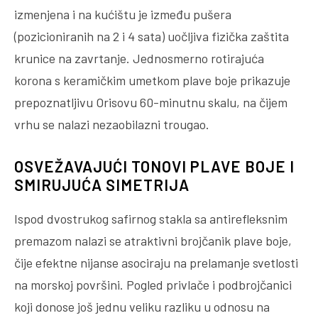
izmenjena i na kućištu je između pušera
(pozicioniranih na 2 i 4 sata) uočljiva fizička zaštita
krunice na zavrtanje. Jednosmerno rotirajuća
korona s keramičkim umetkom plave boje prikazuje
prepoznatljivu Orisovu 60-minutnu skalu, na čijem
vrhu se nalazi nezaobilazni trougao.
OSVEŽAVAJUĆI TONOVI PLAVE BOJE I
SMIRUJUĆA SIMETRIJA
Ispod dvostrukog safirnog stakla sa antirefleksnim
premazom nalazi se atraktivni brojčanik plave boje,
čije efektne nijanse asociraju na prelamanje svetlosti
na morskoj površini. Pogled privlače i podbrojčanici
koji donose još jednu veliku razliku u odnosu na