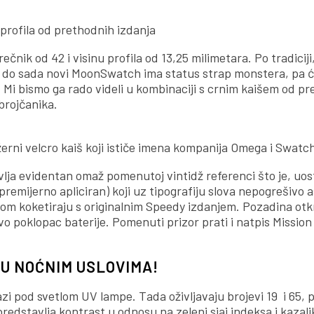
u profila od prethodnih izdanja
čnik od 42 i visinu profila od 13,25 milimetara. Po tradiciji
o i do sada novi MoonSwatch ima status strap monstera, pa ć
a. Mi bismo ga rado videli u kombinaciji s crnim kaišem od p
brojčanika.
žerni velcro kaiš koji ističe imena kompanija Omega i Swatc
lja evidentan omaž pomenutoj vintidž referenci što je, uos
 (premijerno apliciran) koji uz tipografiju slova nepogrešivo 
lom koketiraju s originalnim Speedy izdanjem. Pozadina otk
o poklopac baterije. Pomenuti prizor prati i natpis Mission
 U NOĆNIM USLOVIMA!
azi pod svetlom UV lampe. Tada oživljavaju brojevi 19 i 65,
edstavlja kontrast u odnosu na zeleni sjaj indeksa i kazaljk