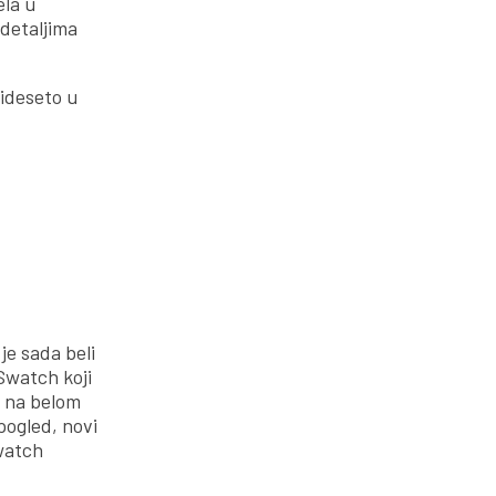
ela u
 detaljima
rideseto u
je sada beli
Swatch koji
ji na belom
pogled, novi
watch