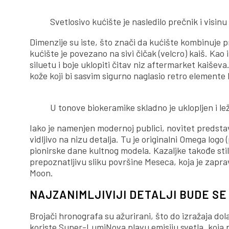
Svetlosivo kućište je nasledilo prečnik i visin
Dimenzije su iste, što znači da kućište kombinuje pre
kućište je povezano na sivi čičak (velcro) kaiš. Ka
siluetu i boje uklopiti čitav niz aftermarket kaišev
kože koji bi sasvim sigurno naglasio retro elemente 
U tonove biokeramike skladno je uklopljen i le
Iako je namenjen modernoj publici, novitet predstav
vidljivo na nizu detalja. Tu je originalni Omega logo
pionirske dane kultnog modela. Kazaljke takođe sti
prepoznatljivu sliku površine Meseca, koja je zaprav
Moon.
NAJZANIMLJIVIJI DETALJI BUDE SE
Brojači hronografa su ažurirani, što do izražaja dol
koriste Super-LumiNova plavu emisiju svetla, koja pr