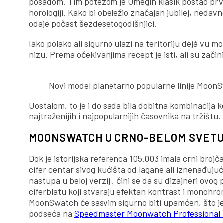
posadom. Tim potezom je Omegin klasik postao prvi
horologiji. Kako bi obeležio značajan jubilej, ned
odaje počast šezdesetogodišnjici.
Iako polako ali sigurno ulazi na teritoriju déjà vu 
nizu. Prema očekivanjima recept je isti, ali su zači
Novi model planetarno popularne linije MoonS
Uostalom, to je i do sada bila dobitna kombinacija 
najtraženijih i najpopularnijih časovnika na tržištu.
MOONSWATCH U CRNO-BELOM SVETU
Dok je istorijska referenca 105.003 imala crni brojč
cifer centar sivog kućišta od lagane ali iznenađuju
nastupa u beloj verziji, čini se da su dizajneri ovog
ciferblatu koji stvaraju efektan kontrast i monohrom
MoonSwatch će sasvim sigurno biti upamćen, što je
podseća na
Speedmaster Moonwatch Professional 