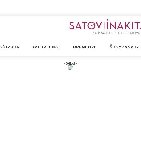
AŠ IZBOR
SATOVI 1 NA 1
BRENDOVI
ŠTAMPANA IZ
- OGLAS -