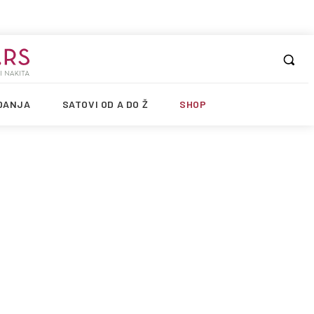
DANJA
SATOVI OD A DO Ž
SHOP