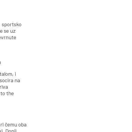
, sportsko
e se uz
revrnute
h
talom, i
asocira na
riva
 to the
 pri čemu oba
i. Donji