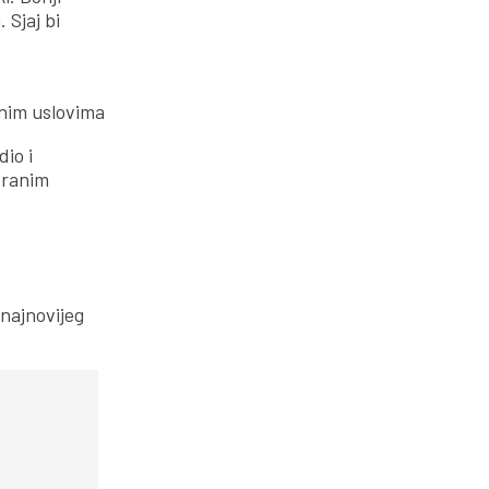
 Sjaj bi
ćnim uslovima
io i
branim
 najnovijeg