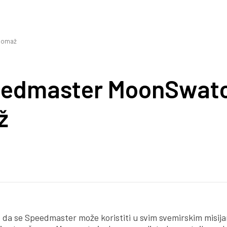
 omaž
edmaster MoonSwatc
ž
lo da se Speedmaster može koristiti u svim svemirskim misij