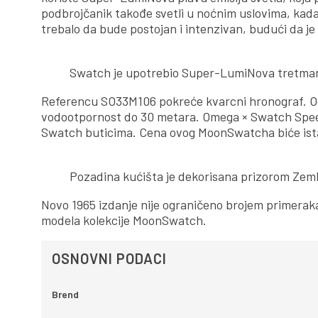
podbrojčanik takođe svetli u noćnim uslovima, kada d
trebalo da bude postojan i intenzivan, budući da 
Swatch je upotrebio Super-LumiNova tretman kl
Referencu SO33M106 pokreće kvarcni hronograf. Od p
vodootpornost do 30 metara. Omega × Swatch Spe
Swatch buticima. Cena ovog MoonSwatcha biće ista k
Pozadina kućišta je dekorisana prizorom Zemlj
Novo 1965 izdanje nije ograničeno brojem primeraka, 
modela kolekcije MoonSwatch.
OSNOVNI PODACI
Brend