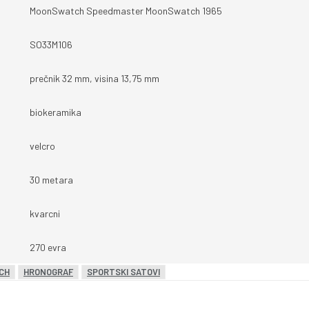
MoonSwatch Speedmaster MoonSwatch 1965
SO33M106
prečnik 32 mm, visina 13,75 mm
biokeramika
velcro
30 metara
kvarcni
270 evra
CH
HRONOGRAF
SPORTSKI SATOVI