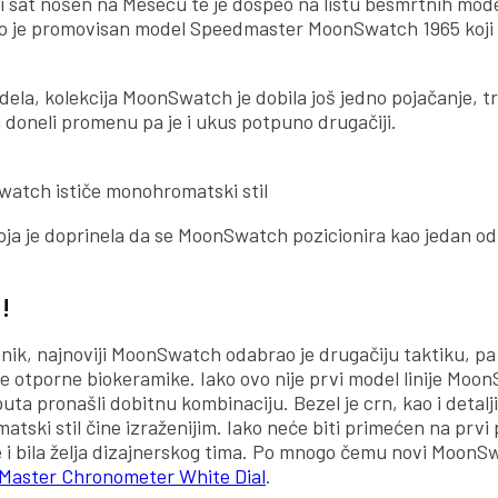
 sat nošen na Mesecu te je dospeo na listu besmrtnih mod
avno je promovisan model Speedmaster MoonSwatch 1965 koji
modela, kolekcija MoonSwatch je dobila još jedno pojačanje, t
ni doneli promenu pa je i ukus potpuno drugačiji.
watch ističe monohromatski stil
koja je doprinela da se MoonSwatch pozicionira kao jedan od
!
anik, najnoviji MoonSwatch odabrao je drugačiju taktiku, pa 
će otporne biokeramike. Iako ovo nije prvi model linije Moon
 puta pronašli dobitnu kombinaciju. Bezel je crn, kao i detal
atski stil čine izraženijim. Iako neće biti primećen na prvi 
 i bila želja dizajnerskog tima. Po mnogo čemu novi MoonS
Master Chronometer White Dial
.