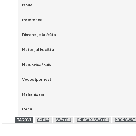
Model
Referenca
Dimenzije kućišta
Materijal kućišta
Narukvica/kaiš
Vodootpornost
Mehanizam
Cena
TAGOVI
OMEGA
SWATCH
OMEGA X SWATCH
MOONSWAT