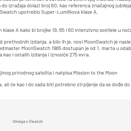
o izražaja dolazi broj 60, kao referenca značajnog jubileja.
je Swatch upotrebio Super-LumiNova klase A.
ase A kako bi brojke 19, 65 i 60 intenzivno svetlele u no
rethodnih izdanja, a bilo ih je, novi MoonSwatch je nasled
edmaster MoonSwatch 1965 dostupan je od 1. marta u oda
ao i ostalih izdanja i iznosiće 275 evra.
inog prirodnog satelita i natpisa Mission to the Moon
ali će kao i do sada biti potrebno strpljenje da se dođe do
Omega x Swatch