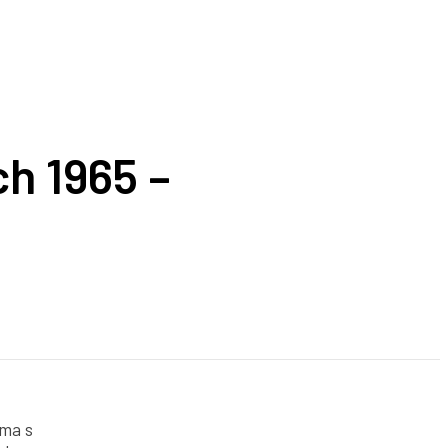
h 1965 –
ama s